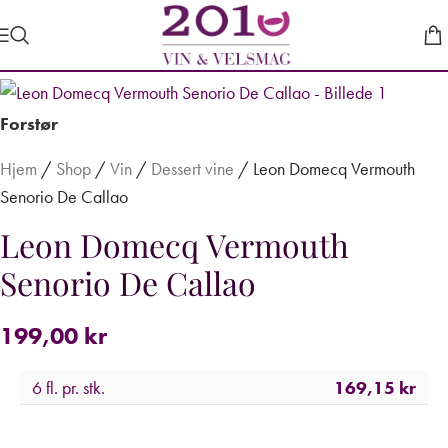
Forstør
Hjem
/
Shop
/
Vin
/
Dessert vine
/
Leon Domecq Vermouth
Senorio De Callao
Leon Domecq Vermouth
Senorio De Callao
199,00
kr
6 fl. pr. stk.
169,15
kr