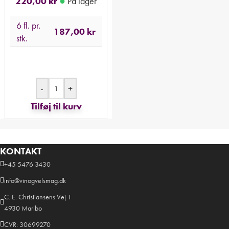
●
220,00
kr
På lager
6 fl. pr.
187,00
kr
stk.
-
+
Tilføj til kurv
KONTAKT
+45 5476 3430
info@vinogvelsmag.dk
C. E. Christiansens Vej 1
4930 Maribo
CVR: 30699270