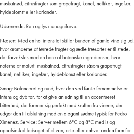
muskatnød, citrusfrugter som grapefrugt, kanel, nelliker, ingefær,
hyldeblomst eller koriander.
Udsenende: Ren og lys mahognifarve.
Næsen: Med en høj intensitet skiller bunden af ​​gamle vine sig ud,
hvor aromaerne af tørrede frugter og ædle træsorter er til stede,
der forveksles med en base af botaniske ingredienser, hvor
noterne af malurt, muskatnød, citrusfrugter såsom grapefrugt,
kanel, nelliker, ingefær, hyldeblomst eller koriander.
Smag: Balanceret og rund, hvor den ved første fornemmelse er
intens og dyb tør, for at give anledning til en accentueret
bitterhed, der forener sig perfekt med kraften fra vinene, der
udgør den til afslutning med en elegant sødme typisk for Pedro
Ximenez.
Service: Server mellem 6ºC og 8ºC med is og
appelsinskal ledsaget af oliven, oste eller enhver anden form for