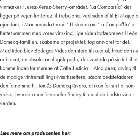
vinmarker i Jerez-Xerez-Sherry-området, ‘La Compañía’, der
ligger på vejen fra Jerez til Trebujena, ved siden af
til El Majuelo
ejendom, i Macharnudo terroir.’ Historien om ‘La Compañía’ er
flettet sammen med vores vinskind, lige siden forfædrene til León
Domecq-familien, skaberne af projektet, tog ansvaret for det.
Med tiden blev Bodegas Vides den store tilskuer af, hvad den nu
er blevet, en absolut ønologisk perle, der ventede på sin tid til at
komme inden for murene af Calle Justicia – Alcaidesa; arving til
de modige vinfremstillings-iværksættere, såsom bedstefaderen,
den fornemme hr. Tomás Domecq Rivero, et ikon for sin tid, som
vidste, hvordan man forvandler Sherry til en af de bedste vine i
verden.
Læs mere om producenten her: