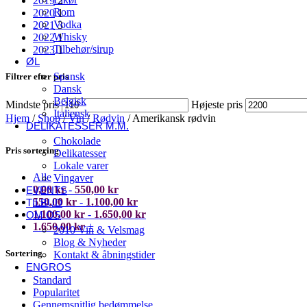
2019
2
Rom
2020
1
Vodka
2021
3
Whisky
2022
1
Tilbehør/sirup
2023
1
ØL
Spansk
Filtrer efter pris
Dansk
Belgisk
Mindste pris
Højeste pris
Italiensk
Hjem
/
Shop
/
Vin
/
Rødvin
/
Amerikansk rødvin
DELIKATESSER M.M.
Chokolade
Pris sortering
Delikatesser
Lokale varer
Alle
Vingaver
0,00
kr
-
550,00
kr
EVENTS
550,00
kr
-
1.100,00
kr
TILBUD
1.100,00
kr
-
1.650,00
kr
OM OS
1.650,00
kr
+
2010 Vin & Velsmag
Blog & Nyheder
Sortering
Kontakt & åbningstider
ENGROS
Standard
Popularitet
Gennemsnitlig bedømmelse