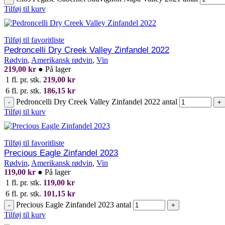
Tilføj til kurv
Tilføj til favoritliste
Pedroncelli Dry Creek Valley Zinfandel 2022
Rødvin
,
Amerikansk rødvin
,
Vin
219,00
kr
●
På lager
1 fl. pr. stk.
219,00
kr
6 fl. pr. stk.
186,15
kr
Pedroncelli Dry Creek Valley Zinfandel 2022 antal
-
+
Tilføj til kurv
Tilføj til favoritliste
Precious Eagle Zinfandel 2023
Rødvin
,
Amerikansk rødvin
,
Vin
119,00
kr
●
På lager
1 fl. pr. stk.
119,00
kr
6 fl. pr. stk.
101,15
kr
Precious Eagle Zinfandel 2023 antal
-
+
Tilføj til kurv