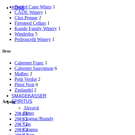
USA
Buried Cane Wines
1
ROSÉ
CADE Winery
1
Fransk rosé
Clos Pegase
2
Alsace
Firesteed Cellars
1
Côtes de Provence
Kunde Family Winery
1
Languedoc-Roussillon
Winderlea
5
Sancerre
Pedroncelli Winery
1
Italiensk rosé
Abruzzo
Drue
Umbrien
Veneto
Cabernet Franc
1
Andre lande
Cabernet Sauvignon
6
Danmark
Malbec
2
Østrig
Petit Verdot
2
Spanien
Pinot Noir
6
Sydafrika
Zinfandel
2
Tyskland
SMAGEKASSER
SPIRITUS
Årgang
Akvavit
Bitter
2014
1
Cognac/Brandy
2016
1
Gin
2017
1
Grappa
2018
3
Likør