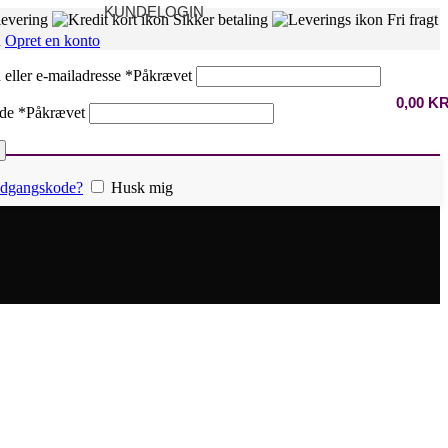
KUNDELOGIN
levering
Sikker betaling
Fri fragt
n
Opret en konto
eller e-mailadresse
*
Påkrævet
0,00
K
ode
*
Påkrævet
 adgangskode?
Husk mig