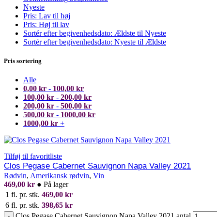
Nyeste
Pris: Lav til høj
Pris: Høj til lav
Sortér efter begivenhedsdato: Ældste til Nyeste
Sortér efter begivenhedsdato: Nyeste til Ældste
Pris sortering
Alle
0,00
kr
-
100,00
kr
100,00
kr
-
200,00
kr
200,00
kr
-
500,00
kr
500,00
kr
-
1000,00
kr
1000,00
kr
+
Tilføj til favoritliste
Clos Pegase Cabernet Sauvignon Napa Valley 2021
Rødvin
,
Amerikansk rødvin
,
Vin
469,00
kr
●
På lager
1 fl. pr. stk.
469,00
kr
6 fl. pr. stk.
398,65
kr
Clos Pegase Cabernet Sauvignon Napa Valley 2021 antal
-