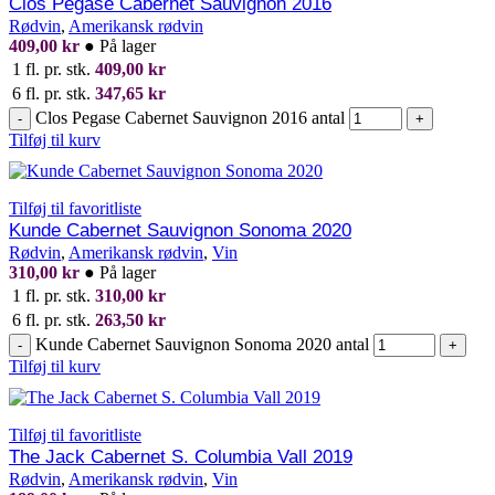
Clos Pegase Cabernet Sauvignon 2016
Rødvin
,
Amerikansk rødvin
409,00
kr
●
På lager
1 fl. pr. stk.
409,00
kr
6 fl. pr. stk.
347,65
kr
Clos Pegase Cabernet Sauvignon 2016 antal
-
+
Tilføj til kurv
Tilføj til favoritliste
Kunde Cabernet Sauvignon Sonoma 2020
Rødvin
,
Amerikansk rødvin
,
Vin
310,00
kr
●
På lager
1 fl. pr. stk.
310,00
kr
6 fl. pr. stk.
263,50
kr
Kunde Cabernet Sauvignon Sonoma 2020 antal
-
+
Tilføj til kurv
Tilføj til favoritliste
The Jack Cabernet S. Columbia Vall 2019
Rødvin
,
Amerikansk rødvin
,
Vin