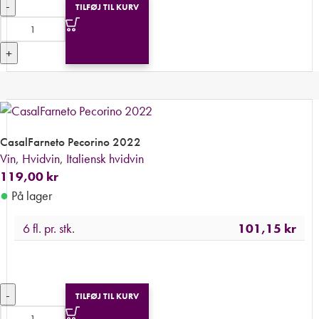
-
TILFØJ TIL KURV
+
CasalFarneto Pecorino 2022
Vin
,
Hvidvin
,
Italiensk hvidvin
119,00
kr
●
På lager
6 fl. pr. stk.
101,15
kr
-
TILFØJ TIL KURV