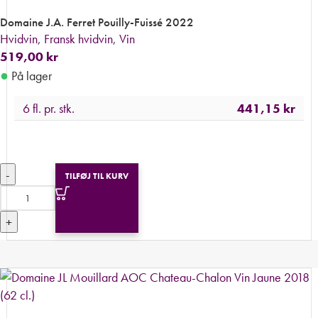
Domaine J.A. Ferret Pouilly-Fuissé 2022
Hvidvin
,
Fransk hvidvin
,
Vin
519,00
kr
●
På lager
6 fl. pr. stk.
441,15
kr
-
TILFØJ TIL KURV
+