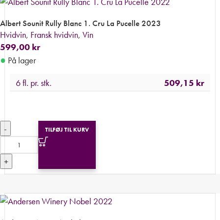
Albert Sounit Rully Blanc 1. Cru La Pucelle 2023
Hvidvin
,
Fransk hvidvin
,
Vin
599,00
kr
●
På lager
6 fl. pr. stk.
509,15
kr
-
TILFØJ TIL KURV
+