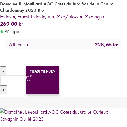
Domaine JL Mouillard AOC Cotes du Jura Bas de la Chaux
Chardonnay 2023 Bio
Hvidvin
,
Fransk hvidvin
,
Vin
,
Øko/bio-vin
,
Økologisk
269,00
kr
●
På lager
6 fl. pr. stk.
228,65
kr
-
TILFØJ TIL KURV
+