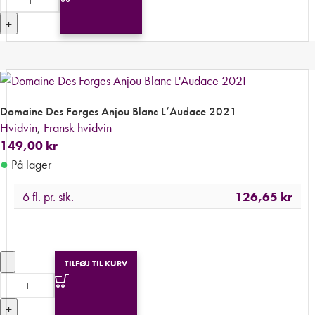
+
Domaine Des Forges Anjou Blanc L’Audace 2021
Hvidvin
,
Fransk hvidvin
149,00
kr
●
På lager
6 fl. pr. stk.
126,65
kr
-
TILFØJ TIL KURV
+