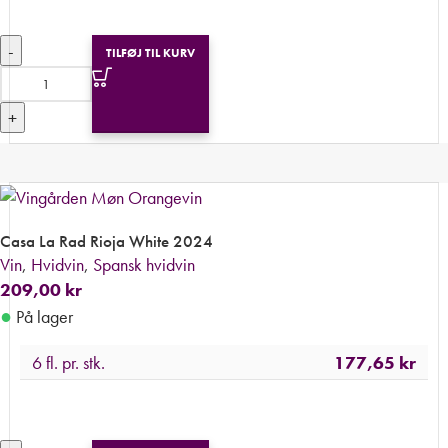
-
TILFØJ TIL KURV
+
Casa La Rad Rioja White 2024
Vin
,
Hvidvin
,
Spansk hvidvin
209,00
kr
●
På lager
6 fl. pr. stk.
177,65
kr