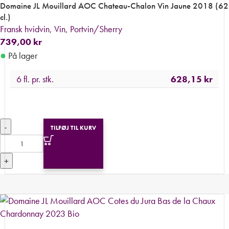
Domaine JL Mouillard AOC Chateau-Chalon Vin Jaune 2018 (62
cl.)
Fransk hvidvin
,
Vin
,
Portvin/Sherry
739,00
kr
●
På lager
6 fl. pr. stk.
628,15
kr
-
TILFØJ TIL KURV
+