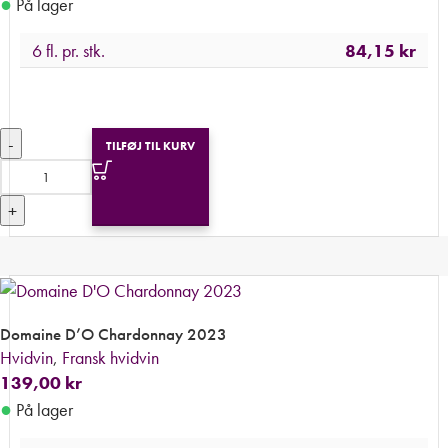
●
På lager
6 fl. pr. stk.
84,15
kr
-
TILFØJ TIL KURV
+
Domaine D’O Chardonnay 2023
Hvidvin
,
Fransk hvidvin
139,00
kr
●
På lager