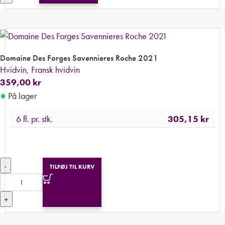
Domaine Des Forges Savennieres Roche 2021
Hvidvin
,
Fransk hvidvin
359,00
kr
●
På lager
6 fl. pr. stk.
305,15
kr
-
TILFØJ TIL KURV
+