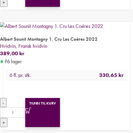
+
Albert Sounit Montagny 1. Cru Les Coéres 2022
Hvidvin
,
Fransk hvidvin
389,00
kr
●
På lager
6 fl. pr. stk.
330,65
kr
-
TILFØJ TIL KURV
+