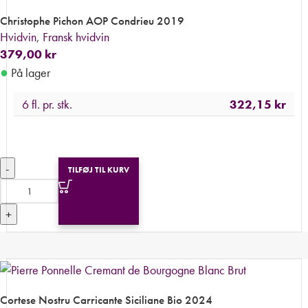
Christophe Pichon AOP Condrieu 2019
Hvidvin
,
Fransk hvidvin
379,00
kr
●
På lager
6 fl. pr. stk.
322,15
kr
-
TILFØJ TIL KURV
+
Cortese Nostru Carricante Siciliane Bio 2024