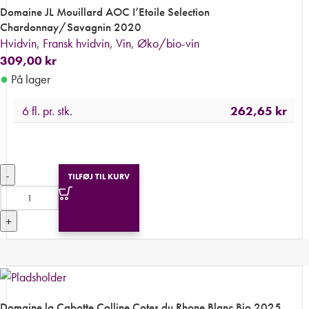
Domaine JL Mouillard AOC I’Etoile Selection
Chardonnay/Savagnin 2020
Hvidvin
,
Fransk hvidvin
,
Vin
,
Øko/bio-vin
309,00
kr
●
På lager
6 fl. pr. stk.
262,65
kr
-
TILFØJ TIL KURV
+
Domaine la Cabotte Colline Cotes du Rhone Blanc Bio 2025