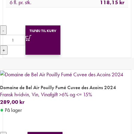
6 fl. pr. stk.
118,15
kr
-
TILFØJ TIL KURV
+
Domaine de Bel Air Pouilly Fumé Cuvee des Acoins 2024
Fransk hvidvin
,
Vin
,
Vinafgift >6% og <= 15%
289,00
kr
●
På lager