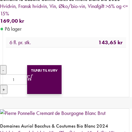
Hvidvin
,
Fransk hvidvin
,
Vin
,
Øko/bio-vin
,
Vinafgift >6% og <=
15%
169,00
kr
●
På lager
6 fl. pr. stk.
143,65
kr
-
TILFØJ TIL KURV
+
Domaines Auriol Bacchus & Coutumes Bio Blanc 2024