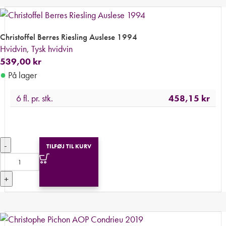
Christoffel Berres Riesling Auslese 1994
Hvidvin
,
Tysk hvidvin
539,00
kr
●
På lager
6 fl. pr. stk.
458,15
kr
-
TILFØJ TIL KURV
+