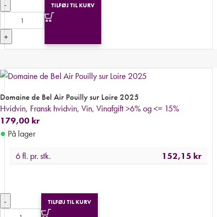
-
TILFØJ TIL KURV
+
Domaine de Bel Air Pouilly sur Loire 2025
Hvidvin
,
Fransk hvidvin
,
Vin
,
Vinafgift >6% og <= 15%
179,00
kr
●
På lager
6 fl. pr. stk.
152,15
kr
-
TILFØJ TIL KURV