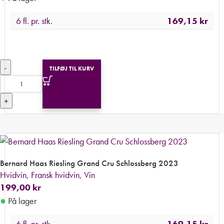
6 fl. pr. stk.
169,15
kr
-
TILFØJ TIL KURV
+
Bernard Haas Riesling Grand Cru Schlossberg 2023
Hvidvin
,
Fransk hvidvin
,
Vin
199,00
kr
●
På lager
6 fl. pr. stk.
169,15
kr