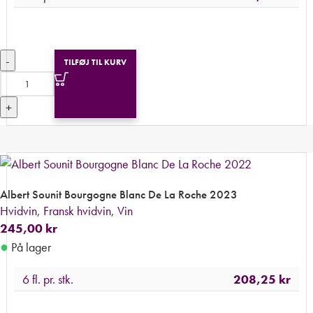
-
TILFØJ TIL KURV
+
Albert Sounit Bourgogne Blanc De La Roche 2023
Hvidvin
,
Fransk hvidvin
,
Vin
245,00
kr
●
På lager
6 fl. pr. stk.
208,25
kr