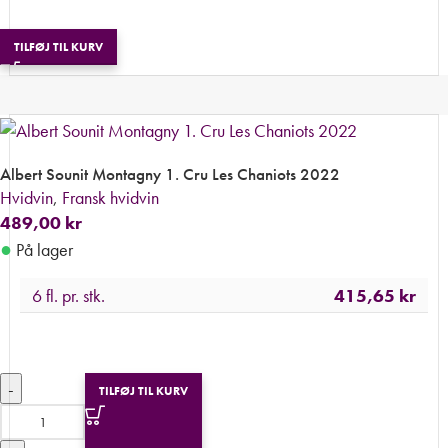
TILFØJ TIL KURV
Albert Sounit Montagny 1. Cru Les Chaniots 2022
Hvidvin
,
Fransk hvidvin
489,00
kr
●
På lager
6 fl. pr. stk.
415,65
kr
-
TILFØJ TIL KURV