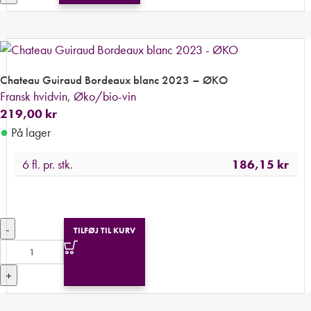
Chateau Guiraud Bordeaux blanc 2023 – ØKO
Fransk hvidvin
,
Øko/bio-vin
219,00
kr
●
På lager
6 fl. pr. stk.
186,15
kr
-
TILFØJ TIL KURV
+