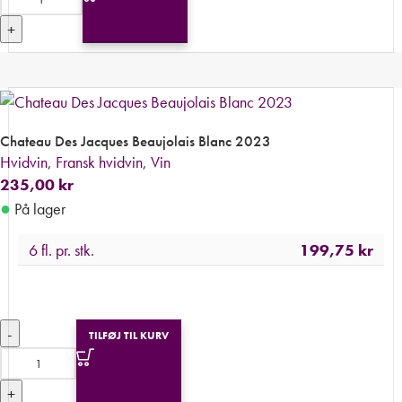
+
Chateau Des Jacques Beaujolais Blanc 2023
Hvidvin
,
Fransk hvidvin
,
Vin
235,00
kr
●
På lager
6 fl. pr. stk.
199,75
kr
-
TILFØJ TIL KURV
+