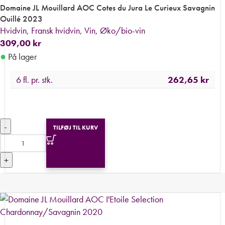
Domaine JL Mouillard AOC Cotes du Jura Le Curieux Savagnin
Ouillé 2023
Hvidvin
,
Fransk hvidvin
,
Vin
,
Øko/bio-vin
309,00
kr
●
På lager
6 fl. pr. stk.
262,65
kr
-
TILFØJ TIL KURV
+