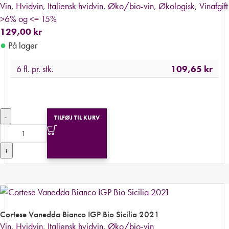
Vin
,
Hvidvin
,
Italiensk hvidvin
,
Øko/bio-vin
,
Økologisk
,
Vinafgift
>6% og <= 15%
129,00
kr
●
På lager
6 fl. pr. stk.
109,65
kr
-
TILFØJ TIL KURV
+
Cortese Vanedda Bianco IGP Bio Sicilia 2021
Vin
,
Hvidvin
,
Italiensk hvidvin
,
Øko/bio-vin