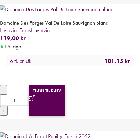
Domaine Des Forges Val De Loire Sauvignon blanc
Hvidvin
,
Fransk hvidvin
119,00
kr
●
På lager
6 fl. pr. stk.
101,15
kr
-
TILFØJ TIL KURV
+