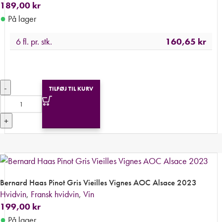
189,00
kr
●
På lager
6 fl. pr. stk.
160,65
kr
-
TILFØJ TIL KURV
+
Bernard Haas Pinot Gris Vieilles Vignes AOC Alsace 2023
Hvidvin
,
Fransk hvidvin
,
Vin
199,00
kr
●
På lager