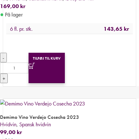
169,00
kr
●
På lager
6 fl. pr. stk.
143,65
kr
-
TILFØJ TIL KURV
+
Demimo Vino Verdejo Cosecha 2023
Hvidvin
,
Spansk hvidvin
99,00
kr