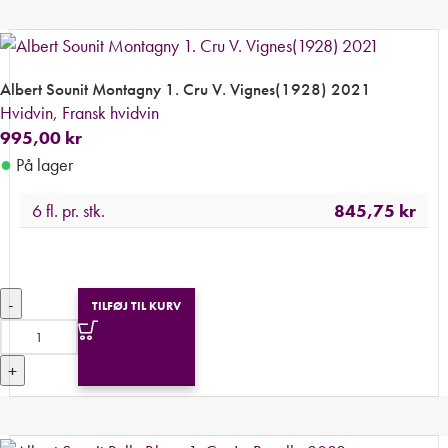
Albert Sounit Montagny 1. Cru V. Vignes(1928) 2021
Hvidvin
,
Fransk hvidvin
995,00
kr
●
På lager
6 fl. pr. stk.
845,75
kr
-
TILFØJ TIL KURV
+