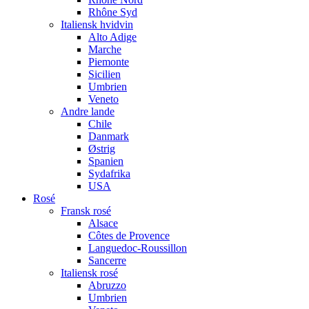
Rhône Syd
Italiensk hvidvin
Alto Adige
Marche
Piemonte
Sicilien
Umbrien
Veneto
Andre lande
Chile
Danmark
Østrig
Spanien
Sydafrika
USA
Rosé
Fransk rosé
Alsace
Côtes de Provence
Languedoc-Roussillon
Sancerre
Italiensk rosé
Abruzzo
Umbrien