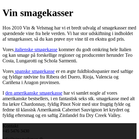
Vin smagekasser
Hos 2010 Vin & Velsmag har vi et bredt udvalg af smagekasser med
spændende vine fra hele verden. Vi har stor udskiftning i indholdet
af smagekasser, så du kan prøve nye vine til en ekstra god pris.
Vores
italienske smagekasse
kommer du godt omkring hele Italien
og kan smage på forskellige regioner og producenter herunder Teo
Costa, Lungarotti og Schola Sarmenti.
Vores
spanske smagekasse
er en ægte fuldblodsspanier med saftige
og fyldige rødvine fra Ribera del Duero, Rioja, Valencia og
Cariñena i Aragon provinsen.
I
den amerikanske smagekasse
har vi samlet nogle af vores
amerikanske bestsellers, i en fantastisk seks stk. smagekasse med alt
fra lækre Chardonnay, fyldig Pinot Noir med stor frugtig fylde og
fedme til klassisk Amerikansk Cabernet Sauvignon let krydret og
fyldig eftersmag og en saftig Zinfandel fra Dry Creek Valley.
Kontakt
+45 5476 3430