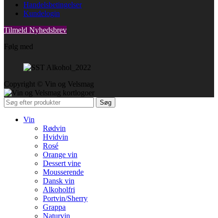
Handelsbetingelser
Kundelogin
Tilmeld Nyhedsbrev
Følg med
Copyright © Vin og Velsmag
Søg
Vin
Rødvin
Hvidvin
Rosé
Orange vin
Dessert vine
Mousserende
Dansk vin
Alkoholfri
Portvin/Sherry
Grappa
Naturvin