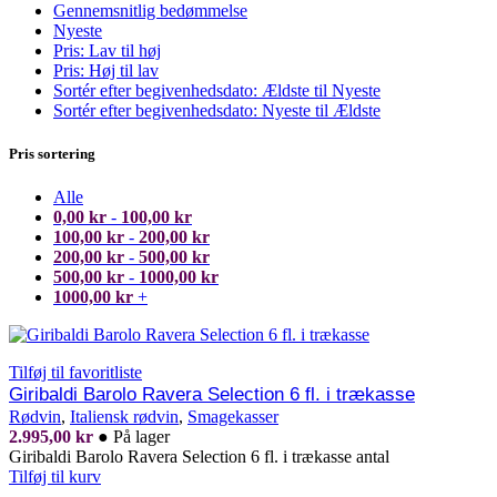
Gennemsnitlig bedømmelse
Nyeste
Pris: Lav til høj
Pris: Høj til lav
Sortér efter begivenhedsdato: Ældste til Nyeste
Sortér efter begivenhedsdato: Nyeste til Ældste
Pris sortering
Alle
0,00
kr
-
100,00
kr
100,00
kr
-
200,00
kr
200,00
kr
-
500,00
kr
500,00
kr
-
1000,00
kr
1000,00
kr
+
Tilføj til favoritliste
Giribaldi Barolo Ravera Selection 6 fl. i trækasse
Rødvin
,
Italiensk rødvin
,
Smagekasser
2.995,00
kr
●
På lager
Giribaldi Barolo Ravera Selection 6 fl. i trækasse antal
Tilføj til kurv