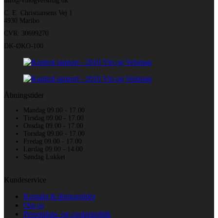
info@vinogvelsmag.dk
C. E. Christiansens Vej 1
4930 Maribo
CVR: 30699270
DK-ØKO-100
Åbningstider
Mandag 09.00 - 17.00
Tirsdag 09.00 - 17.00
Onsdag 09.00 - 17.00
Torsdag 09.00 - 17.00
Fredag 09.00 - 17.00
Lørdag 09.00 - 14.00
Søndag Lukket
Kundeservice
Kontakt & åbningstider
Om os
Persondata- og cookiepolitik