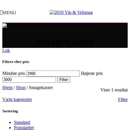
MENU
Smagekasser
Luk
Filtrer efter pris
Mindste pris
Højeste pris
Filter
Hjem
/
Shop
/
Smagekasser
Viser 1 resultat
Vælg kategorier
Filtre
Sortering
Standard
Popularitet