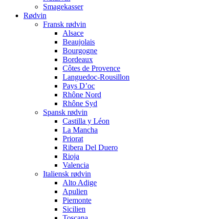
Smagekasser
Rødvin
Fransk rødvin
Alsace
Beaujolais
Bourgogne
Bordeaux
Côtes de Provence
Languedoc-Rousillon
Pays D’oc
Rhône Nord
Rhône Syd
Spansk rødvin
Castilla y Léon
La Mancha
Priorat
Ribera Del Duero
Rioja
Valencia
Italiensk rødvin
Alto Adige
Apulien
Piemonte
Sicilien
Toscana