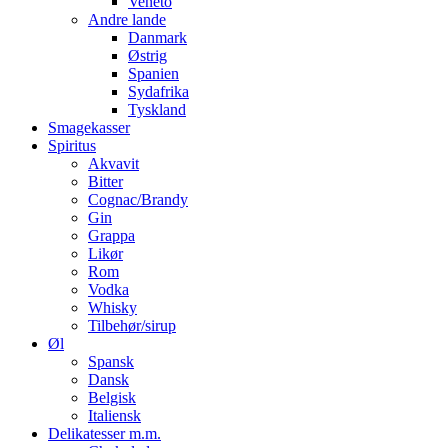
Veneto
Andre lande
Danmark
Østrig
Spanien
Sydafrika
Tyskland
Smagekasser
Spiritus
Akvavit
Bitter
Cognac/Brandy
Gin
Grappa
Likør
Rom
Vodka
Whisky
Tilbehør/sirup
Øl
Spansk
Dansk
Belgisk
Italiensk
Delikatesser m.m.