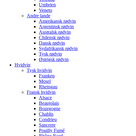
Umbrien
Veneto
Andre lande
Amerikansk rødvin
Argentinsk rødvin
Australsk rødvin
Chilensk rødvin
Dansk rødvin
Sydafrikansk rødvin
Tysk rødvin
Østrigsk rødvin
Hvidvin
Tysk hvidvin
Franken
Mosel
Rheingau
Fransk hvidvin
Alsace
Beaujolais
Bourgogne
Chablis
Condrieu
Sancerre
Pouilly Fumé
Rhône Nord