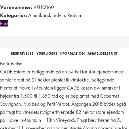
Varenummer:
VRU0060
Kategorier:
Amerikansk rødvin
,
Rødvin
Print
BESKRIVELSE
YDERLIGERE INFORMATION
ANMELDELSER (0)
Beskrivelse
CADE Estate er beliggende på en 54 hektar stor ejendom med
samlet areal på 21 hektar plantet til vinstokke. Beliggende i
hjertet af Howell Mountain ligger CADE Reserve-vinmarker i
højder fra 1.500 til 1.850 fod og er beplantet med Cabernet
Sauvignon, Malbec og Petit Verdot. Årgangen 2018 byder også
på frugt fra vineriets nyligt erhvervede 82 hektar store ejendom
på Howell Mountain – 13th Vineyard.. Frugt blev høstet fra 5.
oktober til 1. november og var den største årgang nogensinde for