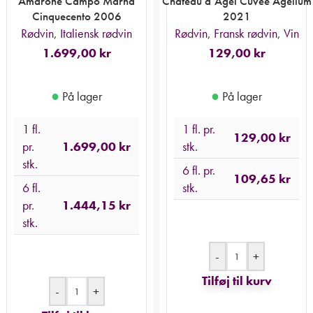
Amarone Campo Marna
Chateau d’Agel Cuvee Agellum
Cinquecento 2006
2021
Rødvin
,
Italiensk rødvin
Rødvin
,
Fransk rødvin
,
Vin
1.699,00
kr
129,00
kr
●
●
På lager
På lager
1 fl.
1 fl. pr.
129,00
kr
pr.
1.699,00
kr
stk.
stk.
6 fl. pr.
109,65
kr
6 fl.
stk.
pr.
1.444,15
kr
stk.
-
+
Tilføj til kurv
-
+