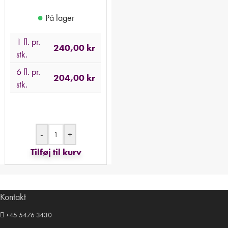
●
På lager
1 fl. pr.
240,00
kr
stk.
6 fl. pr.
204,00
kr
stk.
-
+
Tilføj til kurv
Kontakt
+45 5476 3430