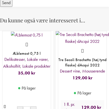
Du kunne også være interesseret i…
Æblemost 0,75 l
Delikatesser
,
Lokale varer
,
Tre Secoli Brachetto (høj tynd
flaske) dAcqui 2022
Alkoholfrit
,
Lokale produkter
Dessert vine
,
Mousserende
35,00
kr
129,00
kr
●
På lager
●
På lager
1 fl. pr.
129,00
kr