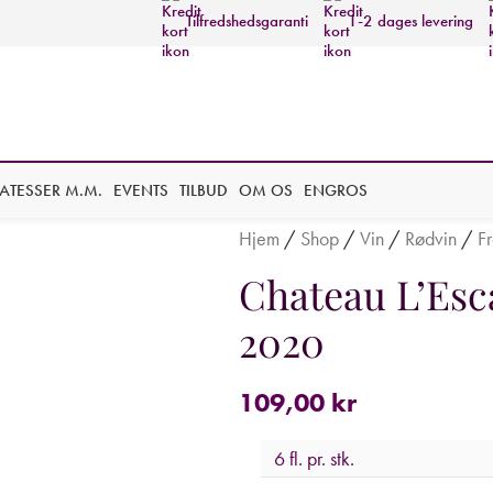
Tilfredshedsgaranti
1-2 dages levering
KATESSER M.M.
EVENTS
TILBUD
OM OS
ENGROS
Hjem
/
Shop
/
Vin
/
Rødvin
/
Fr
Chateau L’Esc
2020
109,00
kr
6 fl. pr. stk.