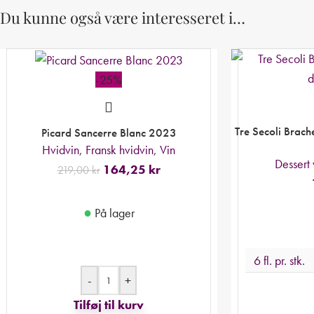
Du kunne også være interesseret i…
-25%
Tre Secoli Brach
Picard Sancerre Blanc 2023
Hvidvin
,
Fransk hvidvin
,
Vin
Dessert 
164,25
kr
219,00
kr
●
På lager
6 fl. pr. stk.
-
+
Tilføj til kurv