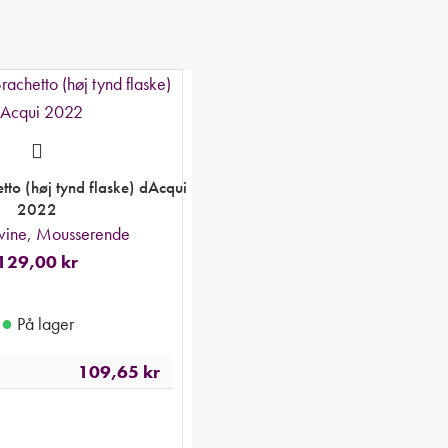
etto (høj tynd flaske) dAcqui
2022
vine
,
Mousserende
129,00
kr
●
På lager
109,65
kr