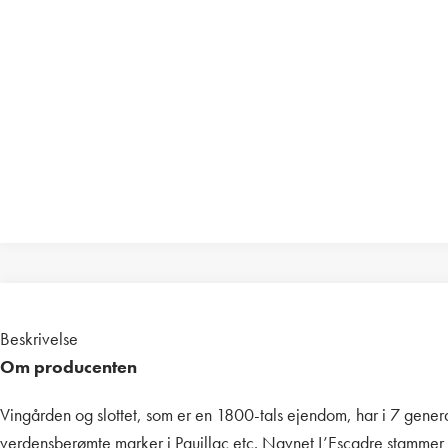
Beskrivelse
Om producenten
Vingården og slottet, som er en 1800-tals ejendom, har i 7 generat
verdensberømte marker i Pauillac etc. Navnet L’Escadre stammer f