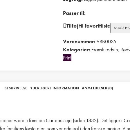
Passer til:
Tilføj til favoritliste
Anmeld Pro
Varenummer:
VRB0035
Kategorier:
Fransk rødvin
,
Rødv
Print
BESKRIVELSE
YDERLIGERE INFORMATION
ANMELDELSER (0)
ioner været i familien Carreaus eje (siden 1832). Det ligger i Car
ra familiens første ejer, som var admiral i den franske marine. V