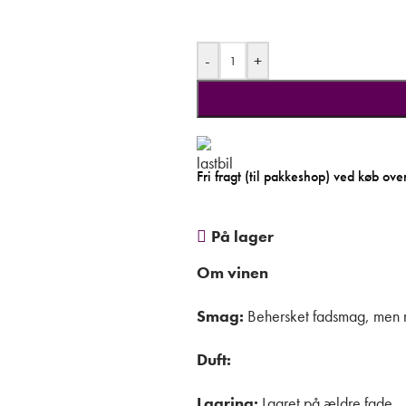
-
+
Fri fragt (til pakkeshop) ved køb ove
På lager
Om vinen
Smag:
Behersket fadsmag, men m
Duft:
Lagring:
Lagret på ældre fade.