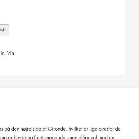
dukt
in
,
Vin
s på den højre side af Gironde, hvilket er lige overfor de
inene er bløde og frugtsmagende, men alligevel med en