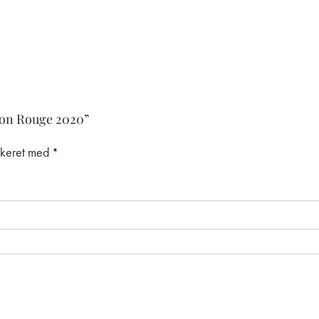
tion Rouge 2020”
rkeret med
*