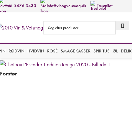
+45 5476 3430
info@vinogvelsmag.dk
Trustpilot
VIN
RØDVIN
HVIDVIN
ROSÉ
SMAGEKASSER
SPIRITUS
ØL
DELI
Forstør