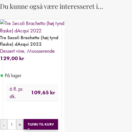
Du kunne også være interesseret i…
Tre Secoli Brachetto (høj tynd
flaske) dAcqui 2022
Dessert vine
,
Mousserende
129,00
kr
●
På lager
6 fl. pr.
109,65
kr
stk.
-
+
TILFØJ TIL KURV