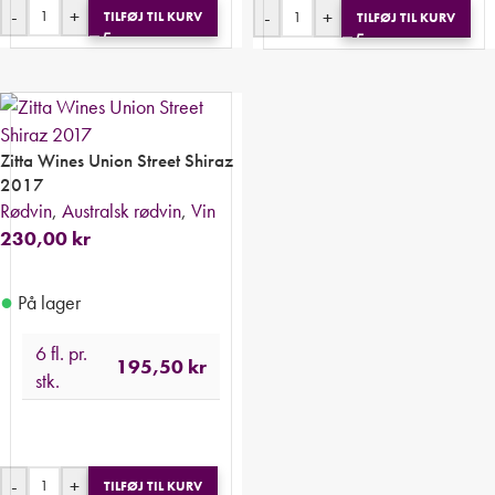
-
+
-
+
TILFØJ TIL KURV
TILFØJ TIL KURV
Zitta Wines Union Street Shiraz
2017
Rødvin
,
Australsk rødvin
,
Vin
230,00
kr
●
På lager
6 fl. pr.
195,50
kr
stk.
-
+
TILFØJ TIL KURV