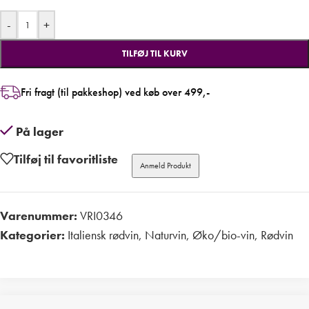
-
+
TILFØJ TIL KURV
Fri fragt (til pakkeshop) ved køb over 499,-
På lager
Tilføj til favoritliste
Anmeld Produkt
Varenummer:
VRI0346
Kategorier:
Italiensk rødvin
,
Naturvin
,
Øko/bio-vin
,
Rødvin
Print