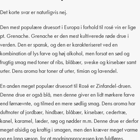
Det korte svar er naturligvis nej.
Den mest populære druesort i Europa i forhold til rosé vin er lige
pt. Grenache. Grenache er den mest kultiverede røde drue i
verden. Den er spansk, og den er karakteriseret ved en
kombination af lys farve og høj alkohol, men forsat en sød og
frugtig smag med toner af ribs, blåbær, sveske og kirsebær samt
urter. Dens aroma har toner af urter, timian og lavendel.
En anden meget populær druesort til Rosé er Zinfandel-druen.
Denne drue er også blå, men denne giver en lidt mørkere farve
end førnævnte, og tilmed en mere sødlig smag. Dens aroma har
duftnoter af jordbær, hindbær, blåbær, kirsebær, cedertræ,
kanel, karamel, læder, røg og nødder m.m. Denne drue er derfor
meget alsidig og kraftig i smagen, men den kræver meget varme
og en lang sæson, for at modningsprocessen kan fuldføres.