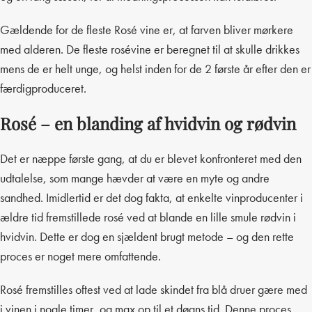
Gældende for de fleste Rosé vine er, at farven bliver mørkere
med alderen. De fleste rosévine er beregnet til at skulle drikkes
mens de er helt unge, og helst inden for de 2 første år efter den er
færdigproduceret.
Rosé – en blanding af hvidvin og rødvin
Det er næppe første gang, at du er blevet konfronteret med den
udtalelse, som mange hævder at være en myte og andre
sandhed. Imidlertid er det dog fakta, at enkelte vinproducenter i
ældre tid fremstillede rosé ved at blande en lille smule rødvin i
hvidvin. Dette er dog en sjældent brugt metode – og den rette
proces er noget mere omfattende.
Rosé fremstilles oftest ved at lade skindet fra blå druer gære med
i vinen i nogle timer, og max op til et døgns tid. Denne proces