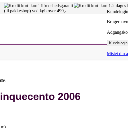
Tilfredshedsgaranti
1-2 dages 
(til pakkeshop) ved køb over 499,-
Kundelogi
Brugernavn 
Adgangsk
Kundelogin
Mistet din
006
inquecento 2006
0 m)