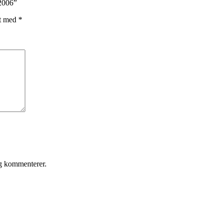
2006”
et med
*
eg kommenterer.