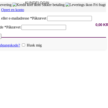
KUNDELOGIN
levering
Sikker betaling
Fri fragt
n
Opret en konto
eller e-mailadresse
*
Påkrævet
0,00
K
ode
*
Påkrævet
 adgangskode?
Husk mig