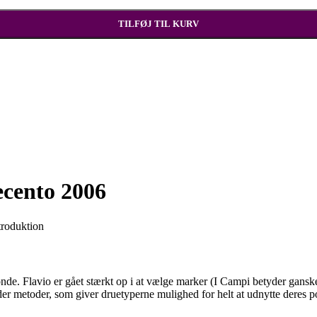
TILFØJ TIL KURV
cento 2006
roduktion
nde. Flavio er gået stærkt op i at vælge marker (I Campi betyder ganske 
r metoder, som giver druetyperne mulighed for helt at udnytte deres pot