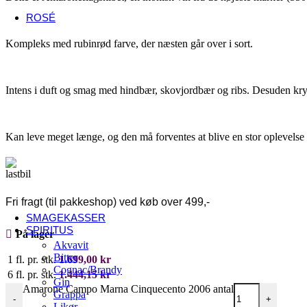
USA
ROSÉ
Fransk rosé
Kompleks med rubinrød farve, der næsten går over i sort.
Alsace
Côtes de Provence
Languedoc-Roussillon
Sancerre
Intens i duft og smag med hindbær, skovjordbær og ribs. Desuden kry
Italiensk rosé
Abruzzo
Umbrien
Veneto
Kan leve meget længe, og den må forventes at blive en stor oplevelse 
Andre lande
Danmark
Østrig
Spanien
Sydafrika
Fri fragt (til pakkeshop) ved køb over 499,-
Tyskland
SMAGEKASSER
SPIRITUS
På lager
Akvavit
Bitter
1 fl. pr. stk.
1.699,00
kr
Cognac/Brandy
6 fl. pr. stk.
1.444,15
kr
Gin
Amarone Campo Marna Cinquecento 2006 antal
Grappa
-
+
Likør