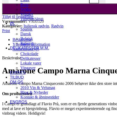
Rom
Vodka
Whisky
Tilføj til favoritliste
Tilbehør/sirup
Varenummer:
VRI0320
ØL
Kategorier:
Italiensk rødvin
,
Rødvin
Spansk
Print
Dansk
Belgisk
Beskrivelse
Italiensk
Yderligere information
DELIKATESSER M.M.
Anmeldelser (0)
Chokolade
Beskrivelse
Delikatesser
Lokale varer
Vingaver
Amarone Campo Marna Cinque
EVENTS
TILBUD
OM OS
Amarone Campo Marna Cinquecento 2006 behøver ikke den store int
2010 Vin & Velsmag
Blog & Nyheder
Om producenten
Kontakt & åbningstider
ENGROS
I Campi er grundlagt af Flavio Prà, som er en fjerde generations vinbo
med at lave et bjergvinbrug. Flavio er meget experimenterende og finde
vinbrug videre. Heldigvis!