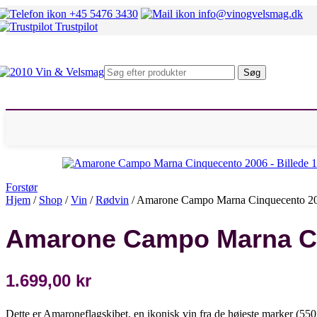
Mosel
+45 5476 3430
info@vinogvelsmag.dk
Rheingau
Trustpilot
Fransk hvidvin
Alsace
Beaujolais
Bourgogne
Søg
Chablis
Condrieu
Sancerre
Pouilly Fumé
Rhône Nord
Rhône Syd
Italiensk hvidvin
Alto Adige
Marche
Forstør
Piemonte
Hjem
/
Shop
/
Vin
/
Rødvin
/
Amarone Campo Marna Cinquecento 2
Sicilien
Umbrien
Amarone Campo Marna C
Veneto
Andre lande
Chile
Danmark
1.699,00
kr
Østrig
Spanien
Sydafrika
Dette er Amaroneflagskibet, en ikonisk vin fra de højeste marker (55