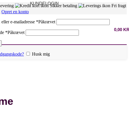
KUNDELOGIN
levering
Sikker betaling
Fri fragt
n
Opret en konto
eller e-mailadresse
*
Påkrævet
0,00
K
ode
*
Påkrævet
 adgangskode?
Husk mig
ume