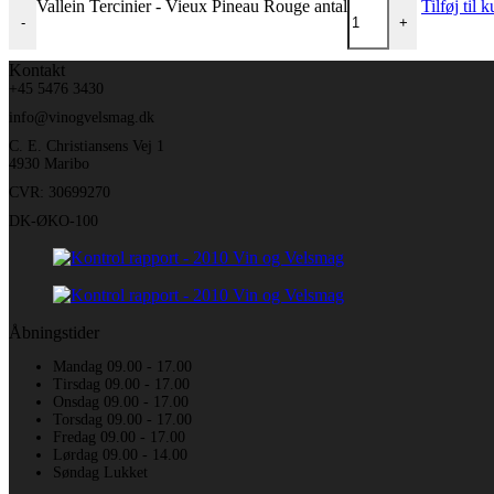
Vallein Tercinier - Vieux Pineau Rouge antal
Tilføj til 
-
+
Kontakt
+45 5476 3430
info@vinogvelsmag.dk
C. E. Christiansens Vej 1
4930 Maribo
CVR: 30699270
DK-ØKO-100
Åbningstider
Mandag 09.00 - 17.00
Tirsdag 09.00 - 17.00
Onsdag 09.00 - 17.00
Torsdag 09.00 - 17.00
Fredag 09.00 - 17.00
Lørdag 09.00 - 14.00
Søndag Lukket