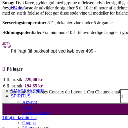
USA
Smag:
Dyb farve, gyldengul med grønne reflekser, udvikler sig til ga
ROSÉ
frugter i de første år udvikler de sig efter 5 til 10 år til noter af æde
med en stærk følelse af fedt gør disse søde vine til modeller for bala
Fransk rosé
Alsace
Serveringstemperatur:
8°C, dekantér vine under 5 år gamle.
Côtes de Provence
Languedoc-Roussillon
Ældningspotentiale:
Fra minimum 10 år til uvurderlige længder i go
Sancerre
Italiensk rosé
Abruzzo
Umbrien
Fri fragt (til pakkeshop) ved køb over 499,-
Veneto
Andre lande
Danmark
På lager
Østrig
Spanien
1 fl. pr. stk.
229,00
kr
Sydafrika
Tyskland
6 fl. pr. stk.
194,65
kr
SMAGEKASSER
Domaine Des Forges Coteaux du Layon 1.Cru Chaume antal
SPIRITUS
-
Akvavit
Bitter
Cognac/Brandy
Tilføj til favoritliste
Gin
Grappa
Likør