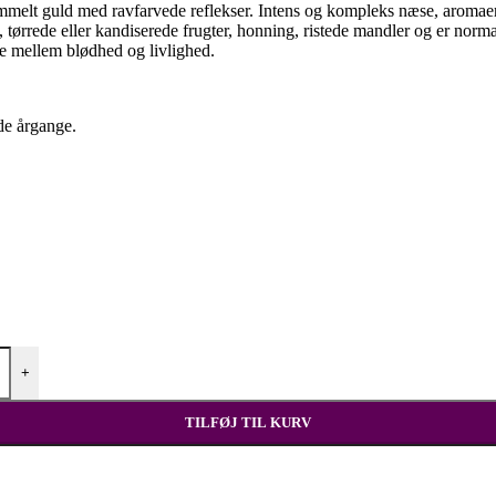
mmelt guld med ravfarvede reflekser.
Intens og kompleks næse, aromaer a
ltræ, tørrede eller kandiserede frugter, honning, ristede mandler og er no
nce mellem blødhed og livlighed.
de årgange.
+
TILFØJ TIL KURV