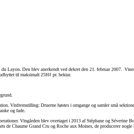
x du Layon.
Den blev anerkendt ved dekret den 21. februar 2007. Vi
dbyttet til maksimalt 25Hℓ pr. hektar.
rgrund.
ation. Vinfremstilling: Druerne høstes i omgange og samler små sektion
tanke og fade.
generationer. Vingården blev overtaget i 2013 af Stéphane og Séverine B
rts de Chaume Grand Cru og Roche aux Moines, de producerer nogle læk