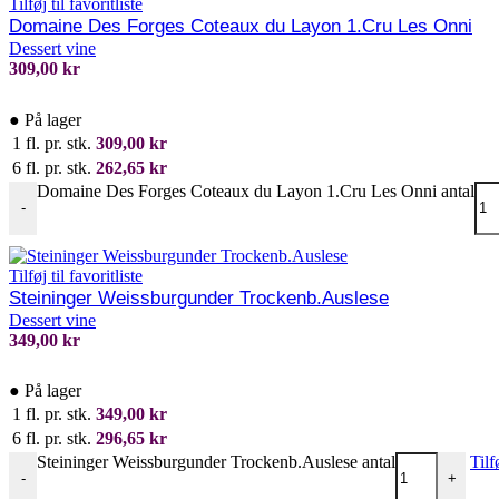
Tilføj til favoritliste
Domaine Des Forges Coteaux du Layon 1.Cru Les Onni
Dessert vine
309,00
kr
●
På lager
1 fl. pr. stk.
309,00
kr
6 fl. pr. stk.
262,65
kr
Domaine Des Forges Coteaux du Layon 1.Cru Les Onni antal
-
Tilføj til favoritliste
Steininger Weissburgunder Trockenb.Auslese
Dessert vine
349,00
kr
●
På lager
1 fl. pr. stk.
349,00
kr
6 fl. pr. stk.
296,65
kr
Steininger Weissburgunder Trockenb.Auslese antal
Tilf
-
+