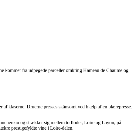
nene kommer fra udpegede parceller omkring Hameau de Chaume og
er af klaserne. Druerne presses skånsomt ved hjælp af en blærepresse.
ranchereau og strækker sig mellem to floder, Loire og Layon, på
re prestigefyldte vine i Loire-dalen.