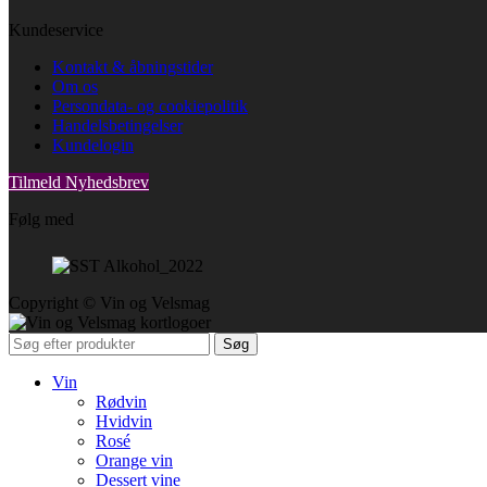
Kundeservice
Kontakt & åbningstider
Om os
Persondata- og cookiepolitik
Handelsbetingelser
Kundelogin
Tilmeld Nyhedsbrev
Følg med
Copyright © Vin og Velsmag
Søg
Vin
Rødvin
Hvidvin
Rosé
Orange vin
Dessert vine