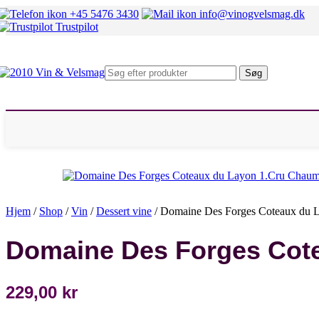
Mosel
+45 5476 3430
info@vinogvelsmag.dk
Rheingau
Trustpilot
Fransk hvidvin
Alsace
Beaujolais
Bourgogne
Søg
Chablis
Condrieu
Sancerre
Pouilly Fumé
Rhône Nord
Rhône Syd
Italiensk hvidvin
Alto Adige
Marche
Piemonte
Sicilien
Hjem
/
Shop
/
Vin
/
Dessert vine
/
Domaine Des Forges Coteaux du 
Umbrien
Veneto
Domaine Des Forges Cot
Andre lande
Chile
Danmark
Østrig
229,00
kr
Spanien
Sydafrika