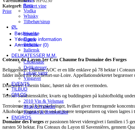
Varenummer:
VHF0230
Rom
Kategori:
Dessert vine
Vodka
Print
Whisky
Tilbehør/sirup
ØL
Beskrivelse
Spansk
Dansk
Yderligere information
Belgisk
Anmeldelser (0)
Italiensk
DELIKATESSER M.M.
Coteaux du Layon 1er Cru Chaume fra Domaine des Forges
Chokolade
Delikatesser
Beliggenhed: Chaume AOC er en lille enklave på 78 hektar i Coteau
Lokale varer
falder inden for Rochefort-sur-Loire.
Appellationsdekretet begrænser u
Vingaver
EVENTS
Druesorter: Chenin blanc, høstet når den er overmoden.
TILBUD
OM OS
Terroir: Sandstensskifer, kvarts og buddingsten på kulstofholdig unde
2010 Vin & Velsmag
Terroirerne er på bjergskråninger, hvilket giver fremragende koncentr
Blog & Nyheder
Alkoholgæringen styres ved at justere temperaturen og vinen lagres i 
Kontakt & åbningstider
ENGROS
Domaine des Forges
er passionen blevet videregivet i familien i 5 
næsten 50 hektar. Fra Coteaux du Layon til Savennières, gennem Qua