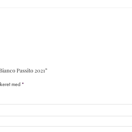
Bianco Passito 2021”
rkeret med
*