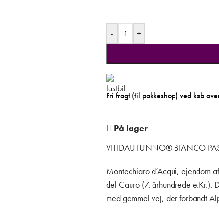
-
+
Fri fragt (til pakkeshop) ved køb ove
På lager
VITIDAUTUNNO®
BIANCO PA
Montechiaro d’Acqui, ejendom a
del Cauro (7. århundrede e.Kr.).
D
med
gammel vej, der forbandt A