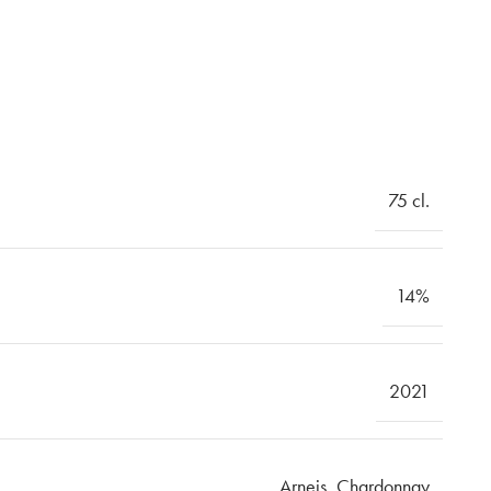
75 cl.
14%
2021
Arneis
,
Chardonnay