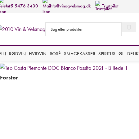
+45 5476 3430
info@vinogvelsmag.dk
Trustpilot
VIN
RØDVIN
HVIDVIN
ROSÉ
SMAGEKASSER
SPIRITUS
ØL
DELI
Forstør