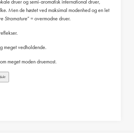
okale druer og semi-aromatisk international druer,
lke. Men de høstet ved maksimal modenhed og en let
ve Stramature
” = overmodne druer.
eflekser.
og meget
vedholdende.
r om meget moden
druemost.
dukt