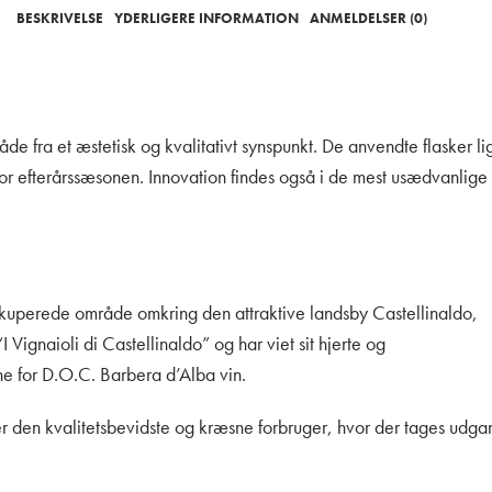
BESKRIVELSE
YDERLIGERE INFORMATION
ANMELDELSER (0)
e fra et æstetisk og kvalitativt synspunkt. De anvendte flasker li
for efterårssæsonen. Innovation findes også i de mest usædvanlig
e kuperede område omkring den attraktive landsby Castellinaldo,
 Vignaioli di Castellinaldo” og har viet sit hjerte og
ne for D.O.C. Barbera d’Alba vin.
er den kvalitetsbevidste og kræsne forbruger, hvor der tages udga