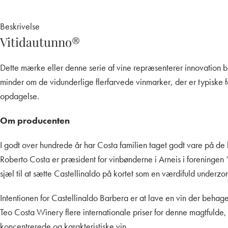
Beskrivelse
Vitidautunno
®
Dette mærke eller denne serie af vine repræsenterer innovation båd
minder om de vidunderlige flerfarvede vinmarker, der er typiske 
opdagelse.
Om producenten
I godt over hundrede år har Costa familien taget godt vare på d
Roberto Costa er præsident for vinbønderne i Arneis i foreningen “I
sjæl til at sætte Castellinaldo på kortet som en værdifuld underzo
Intentionen for Castellinaldo Barbera er at lave en vin der behag
Teo Costa Winery flere internationale priser for denne magtfulde,
koncentrerede og karakteristiske vin.