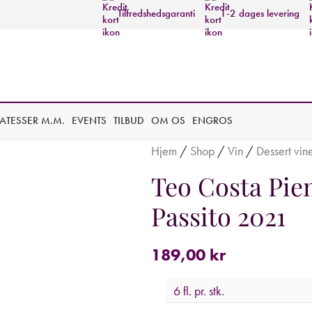
Tilfredshedsgaranti
1-2 dages levering
KATESSER M.M.
EVENTS
TILBUD
OM OS
ENGROS
Hjem
/
Shop
/
Vin
/
Dessert vin
Teo Costa Pi
Passito 2021
189,00
kr
6 fl. pr. stk.