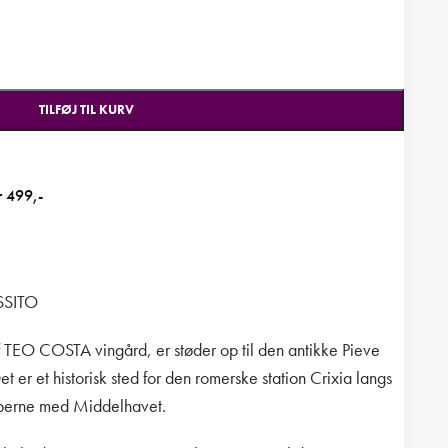
TILFØJ TIL KURV
r 499,-
SSITO
f TEO COSTA vingård, er
støder op til den antikke Pieve
et er et historisk sted for den romerske station Crixia langs
lperne med Middelhavet.