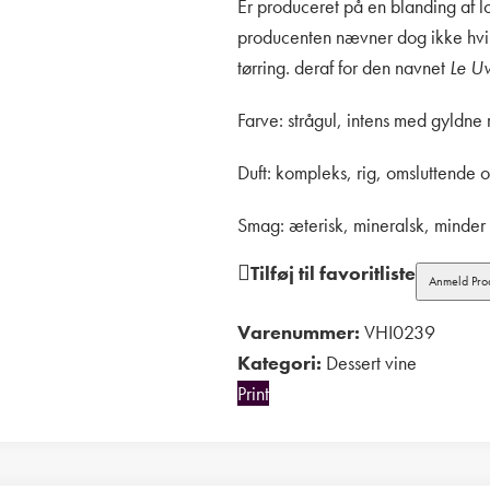
Er produceret på en blanding af l
producenten nævner dog ikke hvi
tørring. deraf for den navnet
Le U
Farve: strågul, intens med gyldne r
Duft: kompleks, rig, omsluttende 
Smag: æterisk, mineralsk, minde
Tilføj til favoritliste
Anmeld Pro
Varenummer:
VHI0239
Kategori:
Dessert vine
Print