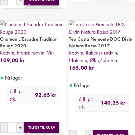
Chateau L’Escadre Tradition
Teo Costa Piemonte DOC Divin
Rouge 2020
Natura Rosso 2017
Rødvin
,
Fransk rødvin
,
Vin
Rødvin
,
Italiensk rødvin
,
109,00
kr
Naturvin
,
Øko/bio-vin
165,00
kr
●
På lager
●
På lager
6 fl. pr.
92,65
kr
stk.
6 fl. pr.
140,25
kr
stk.
-
+
TILFØJ TIL KURV