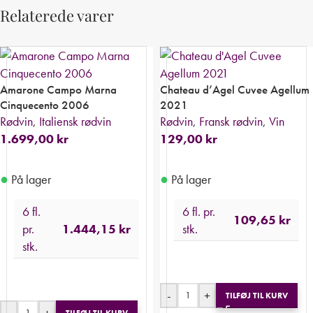
Relaterede varer
Amarone Campo Marna
Chateau d’Agel Cuvee Agellum
Cinquecento 2006
2021
Rødvin
,
Italiensk rødvin
Rødvin
,
Fransk rødvin
,
Vin
1.699,00
kr
129,00
kr
●
●
På lager
På lager
6 fl.
6 fl. pr.
109,65
kr
pr.
1.444,15
kr
stk.
stk.
-
+
TILFØJ TIL KURV
-
+
TILFØJ TIL KURV