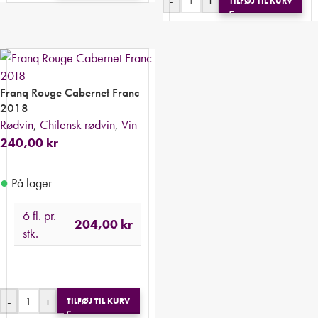
-
+
TILFØJ TIL KURV
Franq Rouge Cabernet Franc
2018
Rødvin
,
Chilensk rødvin
,
Vin
240,00
kr
●
På lager
6 fl. pr.
204,00
kr
stk.
-
+
TILFØJ TIL KURV