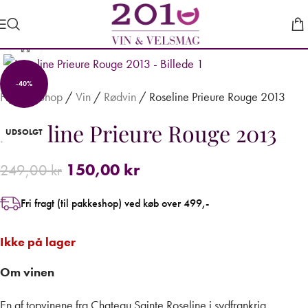
Forstør
-40%
Hjem
/
Shop
/
Vin
/
Rødvin
/
Roseline Prieure Rouge 2013
Roseline Prieure Rouge 2013
UDSOLGT
150,00
kr
249,00
kr
Fri fragt (til pakkeshop) ved køb over 499,-
Ikke på lager
Om vinen
En af topvinene fra Chateau Sainte Roseline i sydfrankrig.