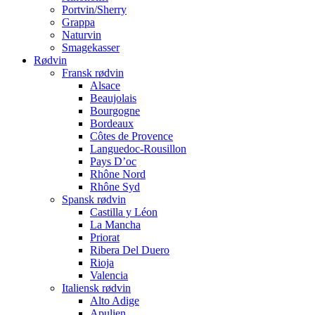
Portvin/Sherry
Grappa
Naturvin
Smagekasser
Rødvin
Fransk rødvin
Alsace
Beaujolais
Bourgogne
Bordeaux
Côtes de Provence
Languedoc-Rousillon
Pays D’oc
Rhône Nord
Rhône Syd
Spansk rødvin
Castilla y Léon
La Mancha
Priorat
Ribera Del Duero
Rioja
Valencia
Italiensk rødvin
Alto Adige
Apulien