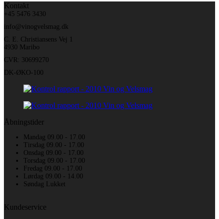
Kontakt
+45 5476 3430
info@vinogvelsmag.dk
C. E. Christiansens Vej 1
4930 Maribo
CVR: 30699270
DK-ØKO-100
Åbningstider
Mandag 09.00 - 17.00
Tirsdag 09.00 - 17.00
Onsdag 09.00 - 17.00
Torsdag 09.00 - 17.00
Fredag 09.00 - 17.00
Lørdag 09.00 - 14.00
Søndag Lukket
Kundeservice