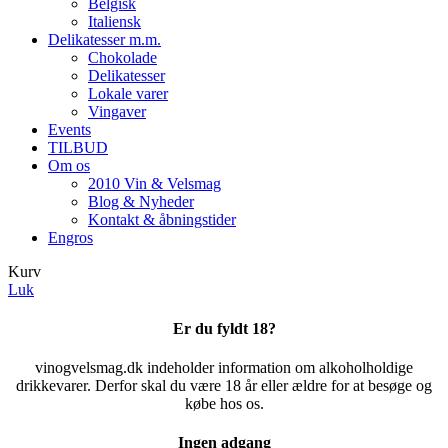
Belgisk
Italiensk
Delikatesser m.m.
Chokolade
Delikatesser
Lokale varer
Vingaver
Events
TILBUD
Om os
2010 Vin & Velsmag
Blog & Nyheder
Kontakt & åbningstider
Engros
Kurv
Luk
Er du fyldt 18?
vinogvelsmag.dk indeholder information om alkoholholdige
drikkevarer. Derfor skal du være 18 år eller ældre for at besøge og
købe hos os.
Ingen adgang