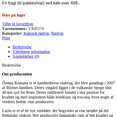
Fri fragt (til pakkeshop) ved køb over 499,-
Ikke på lager
Tilføj til favoritliste
Varenummer:
VRI0379
Kategorier:
Italiensk rødvin
,
Rødvin
Print
Beskrivelse
Yderligere information
Anmeldelser (0)
Beskrivelse
Om producenten
Ômina Romana er et familiedrevet vinbrug, der blev gundlagt i 2007
af Börner-familien. Deres vingård ligger i de vulkanske bjerge blot
40 km syd for Rom. Deres vinfilosofi bunder i stor passion for
kvalitet og med inspiration både bordeaux og toscana, hvor nogle af
verdens bedste vine produceres.
Lazio er et af de nye områder, der begynder at vise tænder på det
Italienske vinkort. Her produceres fantastiske vine af høj kvalitet og