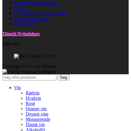
Kontakt & åbningstider
Om os
Persondata- og cookiepolitik
Handelsbetingelser
Kundelogin
Tilmeld Nyhedsbrev
Følg med
Copyright © Vin og Velsmag
Søg
Vin
Rødvin
Hvidvin
Rosé
Orange vin
Dessert vine
Mousserende
Dansk vin
Alkoholfri