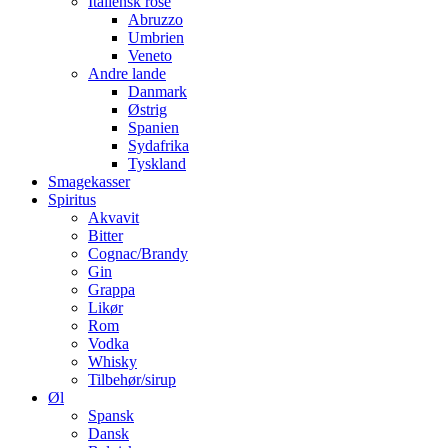
Italiensk rosé
Abruzzo
Umbrien
Veneto
Andre lande
Danmark
Østrig
Spanien
Sydafrika
Tyskland
Smagekasser
Spiritus
Akvavit
Bitter
Cognac/Brandy
Gin
Grappa
Likør
Rom
Vodka
Whisky
Tilbehør/sirup
Øl
Spansk
Dansk