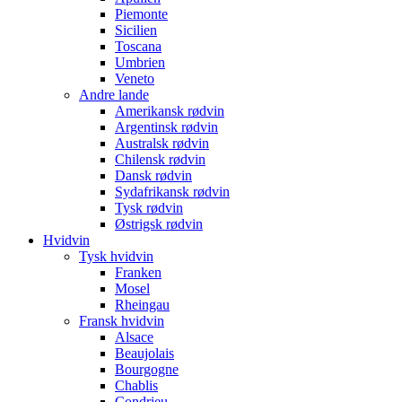
Piemonte
Sicilien
Toscana
Umbrien
Veneto
Andre lande
Amerikansk rødvin
Argentinsk rødvin
Australsk rødvin
Chilensk rødvin
Dansk rødvin
Sydafrikansk rødvin
Tysk rødvin
Østrigsk rødvin
Hvidvin
Tysk hvidvin
Franken
Mosel
Rheingau
Fransk hvidvin
Alsace
Beaujolais
Bourgogne
Chablis
Condrieu