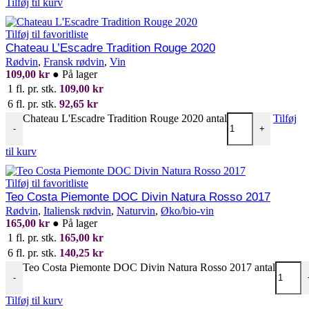
Tilføj til kurv
Tilføj til favoritliste
Chateau L’Escadre Tradition Rouge 2020
Rødvin
,
Fransk rødvin
,
Vin
109,00
kr
●
På lager
1 fl. pr. stk.
109,00
kr
6 fl. pr. stk.
92,65
kr
Chateau L'Escadre Tradition Rouge 2020 antal
Tilføj
-
+
til kurv
Tilføj til favoritliste
Teo Costa Piemonte DOC Divin Natura Rosso 2017
Rødvin
,
Italiensk rødvin
,
Naturvin
,
Øko/bio-vin
165,00
kr
●
På lager
1 fl. pr. stk.
165,00
kr
6 fl. pr. stk.
140,25
kr
Teo Costa Piemonte DOC Divin Natura Rosso 2017 antal
-
Tilføj til kurv