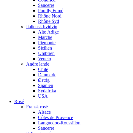
Sancerre
Pouilly Fumé
Rhône Nord
Rhône Syd
Italiensk hvidvin
Alto Adige
Marche
Piemonte
Sicilien
Umbrien
Veneto
Andre lande
Chile
Danmark
Østrig
Spanien
Sydafrika
USA
Rosé
Fransk rosé
Alsace
Côtes de Provence
Languedoc-Roussillon
Sancerre