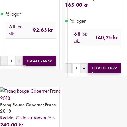
165,00
kr
●
På lager
●
På lager
6 fl. pr.
92,65
kr
stk.
6 fl. pr.
140,25
kr
stk.
-
+
TILFØJ TIL KURV
-
+
TILFØJ TIL KURV
Franq Rouge Cabernet Franc
2018
Rødvin
,
Chilensk rødvin
,
Vin
240,00
kr