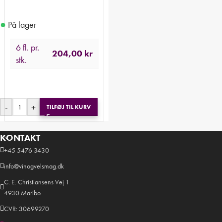
●
På lager
6 fl. pr.
204,00
kr
stk.
-
+
TILFØJ TIL KURV
KONTAKT
+45 5476 3430
info@vinogvelsmag.dk
C. E. Christiansens Vej 1
4930 Maribo
CVR: 30699270