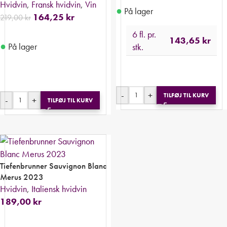
Hvidvin
,
Fransk hvidvin
,
Vin
●
På lager
164,25
kr
219,00
kr
6 fl. pr.
143,65
kr
●
På lager
stk.
-
+
TILFØJ TIL KURV
-
+
TILFØJ TIL KURV
Tiefenbrunner Sauvignon Blanc
Merus 2023
Hvidvin
,
Italiensk hvidvin
189,00
kr