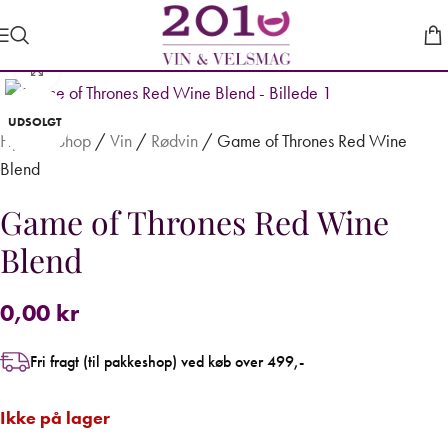
Forstør
UDSOLGT
Hjem
/
Shop
/
Vin
/
Rødvin
/
Game of Thrones Red Wine
Blend
Game of Thrones Red Wine
Blend
0,00
kr
Fri fragt (til pakkeshop) ved køb over 499,-
Ikke på lager