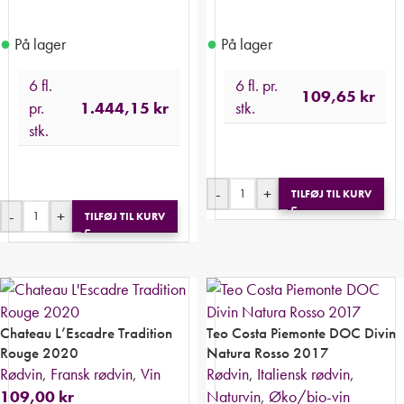
●
●
På lager
På lager
6 fl.
6 fl. pr.
109,65
kr
pr.
1.444,15
kr
stk.
stk.
-
+
TILFØJ TIL KURV
-
+
TILFØJ TIL KURV
Chateau L’Escadre Tradition
Teo Costa Piemonte DOC Divin
Rouge 2020
Natura Rosso 2017
Rødvin
,
Fransk rødvin
,
Vin
Rødvin
,
Italiensk rødvin
,
109,00
kr
Naturvin
,
Øko/bio-vin