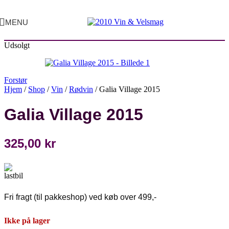
MENU
Udsolgt
Forstør
Hjem
/
Shop
/
Vin
/
Rødvin
/
Galia Village 2015
Galia Village 2015
325,00
kr
Fri fragt (til pakkeshop) ved køb over 499,-
Ikke på lager