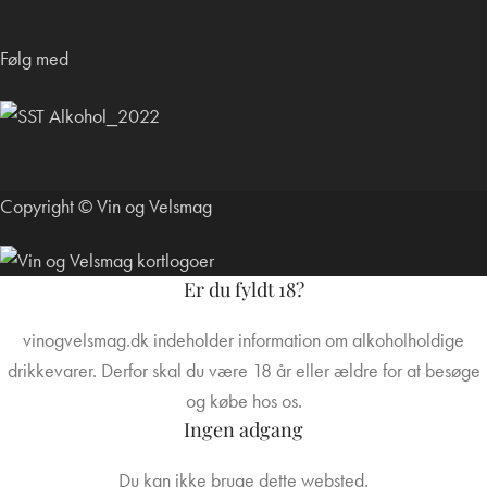
Følg med
Copyright © Vin og Velsmag
Er du fyldt 18?
vinogvelsmag.dk indeholder information om alkoholholdige
drikkevarer. Derfor skal du være 18 år eller ældre for at besøge
og købe hos os.
Ingen adgang
Du kan ikke bruge dette websted.