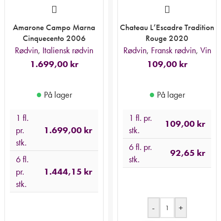
Amarone Campo Marna
Chateau L’Escadre Tradition
Cinquecento 2006
Rouge 2020
Rødvin
,
Italiensk rødvin
Rødvin
,
Fransk rødvin
,
Vin
1.699,00
kr
109,00
kr
●
●
På lager
På lager
1 fl.
1 fl. pr.
109,00
kr
pr.
1.699,00
kr
stk.
stk.
6 fl. pr.
92,65
kr
6 fl.
stk.
pr.
1.444,15
kr
stk.
-
+