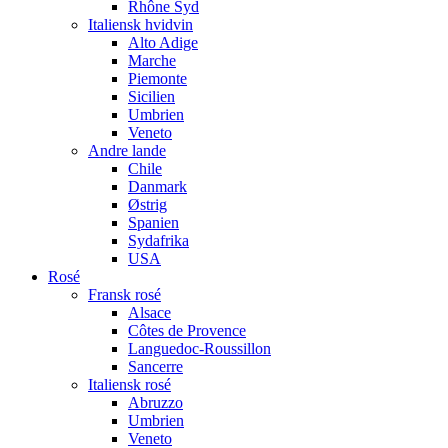
Rhône Syd
Italiensk hvidvin
Alto Adige
Marche
Piemonte
Sicilien
Umbrien
Veneto
Andre lande
Chile
Danmark
Østrig
Spanien
Sydafrika
USA
Rosé
Fransk rosé
Alsace
Côtes de Provence
Languedoc-Roussillon
Sancerre
Italiensk rosé
Abruzzo
Umbrien
Veneto