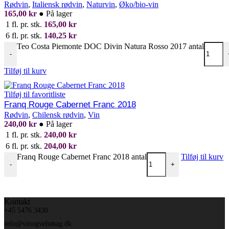
Rødvin
,
Italiensk rødvin
,
Naturvin
,
Øko/bio-vin
165,00
kr
●
På lager
1 fl. pr. stk.
165,00
kr
6 fl. pr. stk.
140,25
kr
Teo Costa Piemonte DOC Divin Natura Rosso 2017 antal
-
Tilføj til kurv
Tilføj til favoritliste
Franq Rouge Cabernet Franc 2018
Rødvin
,
Chilensk rødvin
,
Vin
240,00
kr
●
På lager
1 fl. pr. stk.
240,00
kr
6 fl. pr. stk.
204,00
kr
Franq Rouge Cabernet Franc 2018 antal
Tilføj til kurv
-
+
Kontakt
+45 5476 3430
info@vinogvelsmag.dk