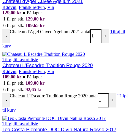
Chateau d’Agel Cuvee Agellum 2021
Rødvin
,
Fransk rødvin
,
Vin
129,00
kr
●
På lager
1 fl. pr. stk.
129,00
kr
6 fl. pr. stk.
109,65
kr
Chateau d'Agel Cuvee Agellum 2021 antal
Tilføj til
-
+
kurv
Tilføj til favoritliste
Chateau L’Escadre Tradition Rouge 2020
Rødvin
,
Fransk rødvin
,
Vin
109,00
kr
●
På lager
1 fl. pr. stk.
109,00
kr
6 fl. pr. stk.
92,65
kr
Chateau L'Escadre Tradition Rouge 2020 antal
Tilføj
-
+
til kurv
Tilføj til favoritliste
Teo Costa Piemonte DOC Divin Natura Rosso 2017