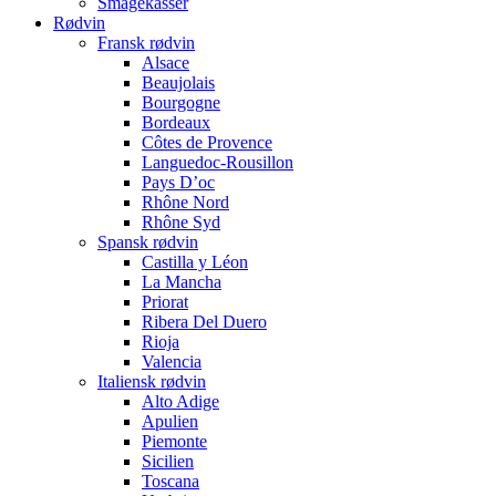
Smagekasser
Rødvin
Fransk rødvin
Alsace
Beaujolais
Bourgogne
Bordeaux
Côtes de Provence
Languedoc-Rousillon
Pays D’oc
Rhône Nord
Rhône Syd
Spansk rødvin
Castilla y Léon
La Mancha
Priorat
Ribera Del Duero
Rioja
Valencia
Italiensk rødvin
Alto Adige
Apulien
Piemonte
Sicilien
Toscana