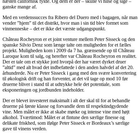
næsten californisk fylde. Og dem er der – skulle vi hilse og sige –
ganske mange af.
Med en verdenssucces fra Ribero del Duero med i bagagen, når man
vender ”hjem” til det distrikt, hvor man i sin tid blev formet som
vinmenneske – det er ikke det værste udgangspunkt.
Château Rocheyron er et joint venture mellem Peter Sisseck og den
spanske Silvio Denz som længe talte om muligheden for et fælles
projekt. Muligheden kom i 2009 da 7 ha. grænsende op til Château
Laroque kom til salg, og herefter var Château Rocheyron en realitet.
Der er tale om et stykke jord hvorpå der har været dyrket druer
”altid” med alt hvad det indbefattede i den anden halvdel af det 20.
århundrede. Nu er Peter Sisseck i gang med den svære konvertering
til økologisk drift og han forventer, at det vil tage op mod 10 før
druerne bliver i stand til at udtrykke hele det potentiale, som
eksponeringen og jordbunden indeholder.
Der er blevet investeret maksimalt i alt der skal til for at behandle
druerne på første klasse og forvandle dem til respektindgydende
vine. Men målet er ikke at skabe mørke og intense vine med højt
alkohol. Tværtimod: Målet er at fintune den særlige finesse og
delikate friskhed, som ifølge Peter Sisseck er Bordeaux’s særlige
gave til vinens verden.