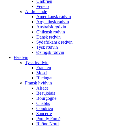
Umbrien
Veneto
Andre lande
Amerikansk rødvin
Argentinsk rødvin
Australsk rødvin
Chilensk rødvin
Dansk rødvin
Sydafrikansk rødvin
Tysk rødvin
Østrigsk rødvin
Hvidvin
Tysk hvidvin
Franken
Mosel
Rheingau
Fransk hvidvin
Alsace
Beaujolais
Bourgogne
Chablis
Condrieu
Sancerre
Pouilly Fumé
Rhône Nord