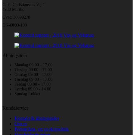
C. E. Christiansens Vej 1
4930 Maribo
CVR: 30699270
DK-ØKO-100
Åbningstider
Mandag 09.00 - 17.00
Tirsdag 09.00 - 17.00
Onsdag 09.00 - 17.00
Torsdag 09.00 - 17.00
Fredag 09.00 - 17.00
Lørdag 09.00 - 14.00
Søndag Lukket
Kundeservice
Kontakt & åbningstider
Om os
Persondata- og cookiepolitik
Handelsbetingelser