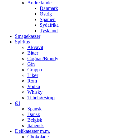
Andre lande
Danmark
Østrig
Spanien
Sydafrika
Tyskland
Smagekasser
Spiritus
Akvavit
Bitter
Cognac/Brandy
Gin
Grappa
Likør
Rom
Vodka
Whisky
Tilbehør/sirup
Øl
Spansk
Dansk
Belgisk
Italiensk
Delikatesser m.m.
Chokolade