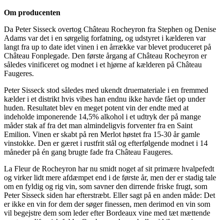
Om producenten
Da Peter Sisseck overtog Château Rocheyron fra Stephen og Denise
Adams var det i en sørgelig forfatning, og udstyret i kælderen var
langt fra up to date idet vinen i en årrække var blevet produceret på
Château Fonplegade. Den første årgang af Château Rocheyron er
således vinificeret og modnet i et hjørne af kælderen på Château
Faugeres.
Peter Sisseck stod således med ukendt druemateriale i en fremmed
kælder i et distrikt hvis vibes han endnu ikke havde fået op under
huden. Resultatet blev en meget potent vin der endte med at
indeholde imponerende 14,5% alkohol i et udtryk der på mange
måder stak af fra det man almindeligvis forventer fra en Saint
Emilion. Vinen er skabt på ren Merlot høstet fra 15-30 år gamle
vinstokke. Den er gæret i rustfrit stål og efterfølgende modnet i 14
måneder på én gang brugte fade fra Château Faugeres.
La Fleur de Rocheyron har nu smidt noget af sit primære hvalpefedt
og virker lidt mere afdæmpet end i de første år, men der er stadig tale
om en fyldig og rig vin, som savner den dirrende friske frugt, som
Peter Sisseck siden har efterstræbt. Eller sagt på en anden måde: Det
er ikke en vin for dem der søger finessen, men derimod en vin som
vil begejstre dem som leder efter Bordeaux vine med tæt mættende