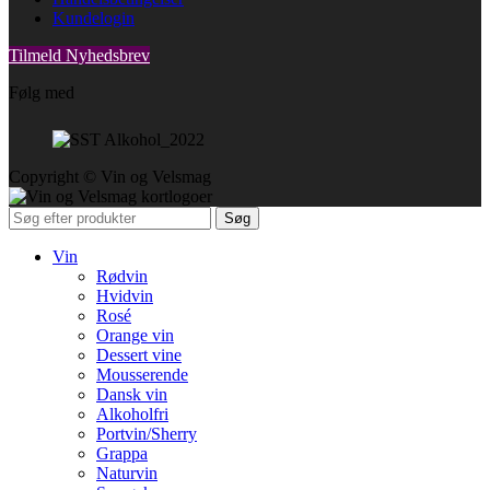
Kundelogin
Tilmeld Nyhedsbrev
Følg med
Copyright © Vin og Velsmag
Søg
Vin
Rødvin
Hvidvin
Rosé
Orange vin
Dessert vine
Mousserende
Dansk vin
Alkoholfri
Portvin/Sherry
Grappa
Naturvin