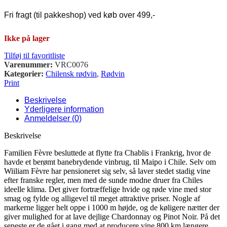
Fri fragt (til pakkeshop) ved køb over 499,-
Ikke på lager
Tilføj til favoritliste
Varenummer:
VRC0076
Kategorier:
Chilensk rødvin
,
Rødvin
Print
Beskrivelse
Yderligere information
Anmeldelser (0)
Beskrivelse
Familien Fèvre besluttede at flytte fra Chablis i Frankrig, hvor de
havde et berømt banebrydende vinbrug, til Maipo i Chile. Selv om
Wiiliam Fèvre har pensioneret sig selv, så laver stedet stadig vine
efter franske regler, men med de sunde modne druer fra Chiles
ideelle klima. Det giver fortræffelige hvide og røde vine med stor
smag og fylde og alligevel til meget attraktive priser. Nogle af
markerne ligger helt oppe i 1000 m højde, og de køligere nætter der
giver mulighed for at lave dejlige Chardonnay og Pinot Noir. På det
seneste er de gået i gang med at producere vine 800 km længere