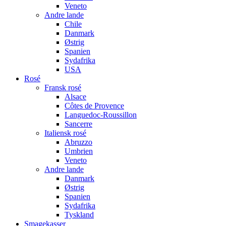
Veneto
Andre lande
Chile
Danmark
Østrig
Spanien
Sydafrika
USA
Rosé
Fransk rosé
Alsace
Côtes de Provence
Languedoc-Roussillon
Sancerre
Italiensk rosé
Abruzzo
Umbrien
Veneto
Andre lande
Danmark
Østrig
Spanien
Sydafrika
Tyskland
Smagekasser