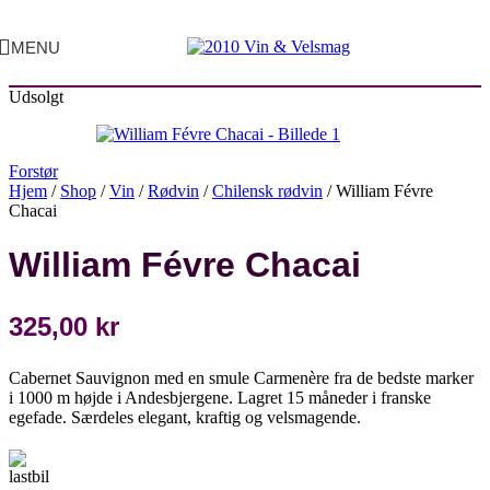
MENU
Udsolgt
Forstør
Hjem
/
Shop
/
Vin
/
Rødvin
/
Chilensk rødvin
/
William Févre
Chacai
William Févre Chacai
325,00
kr
Cabernet Sauvignon med en smule Carmenère fra de bedste marker
i 1000 m højde i Andesbjergene. Lagret 15 måneder i franske
egefade. Særdeles elegant, kraftig og velsmagende.