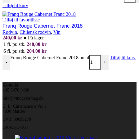
Tilføj til kurv
Tilføj til favoritliste
Franq Rouge Cabernet Franc 2018
Rødvin
,
Chilensk rødvin
,
Vin
240,00
kr
●
På lager
1 fl. pr. stk.
240,00
kr
6 fl. pr. stk.
204,00
kr
Franq Rouge Cabernet Franc 2018 antal
Tilføj til kurv
-
+
Kontakt
+45 5476 3430
info@vinogvelsmag.dk
C. E. Christiansens Vej 1
4930 Maribo
CVR: 30699270
DK-ØKO-100