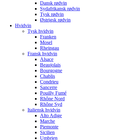
Dansk rødvin
Sydafrikansk rødvin
Tysk rødvin
Østrigsk rødvin
Hvidvin
Tysk hvidvin
Franken
Mosel
Rheingau
Fransk hvidvin
Alsace
Beaujolais
Bourgogne
Chablis
Condrieu
Sancerre
Pouilly Fumé
Rhône Nord
Rhône Syd
Italiensk hvidvin
Alto Adige
Marche
Piemonte
Sicilien
Umbrien