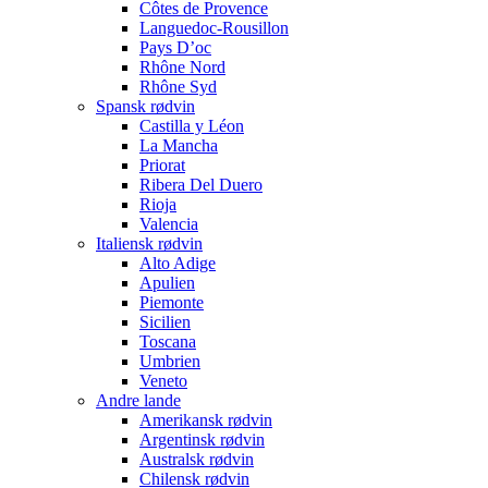
Côtes de Provence
Languedoc-Rousillon
Pays D’oc
Rhône Nord
Rhône Syd
Spansk rødvin
Castilla y Léon
La Mancha
Priorat
Ribera Del Duero
Rioja
Valencia
Italiensk rødvin
Alto Adige
Apulien
Piemonte
Sicilien
Toscana
Umbrien
Veneto
Andre lande
Amerikansk rødvin
Argentinsk rødvin
Australsk rødvin
Chilensk rødvin