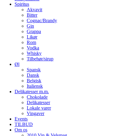
Spiritus
Akvavit
Bitter
Cognac/Brandy
Gin
Grappa
Likør
Rom
Vodka
Whisky
Tilbehør/sirup
Øl
Spansk
Dansk
Belgisk
Italiensk
Delikatesser m.m.
Chokolade
Delikatesser
Lokale varer
Vingaver
Events
TILBUD
Om os
2010 Vin & Velsmag