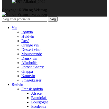
Copyright © Vin og Velsmag
Søg
Vin
Rødvin
Hvidvin
Rosé
Orange vin
Dessert vine
Mousserende
Dansk vin
Alkoholfri
Portvin/Sherry
Grappa
Naturvin
Smagekasser
Rødvin
Fransk rødvin
Alsace
Beaujolais
Bourgogne
Bordeaux