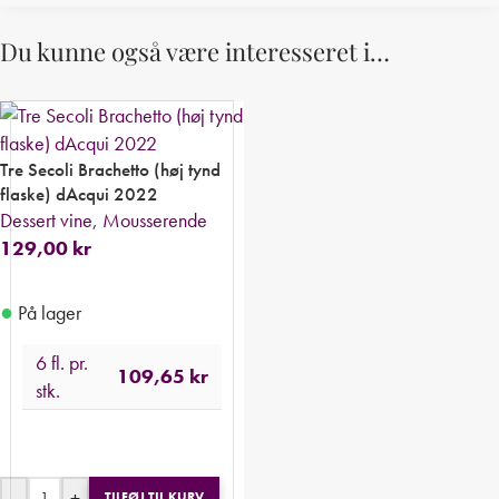
Du kunne også være interesseret i…
Tre Secoli Brachetto (høj tynd
flaske) dAcqui 2022
Dessert vine
,
Mousserende
129,00
kr
●
På lager
6 fl. pr.
109,65
kr
stk.
-
+
TILFØJ TIL KURV