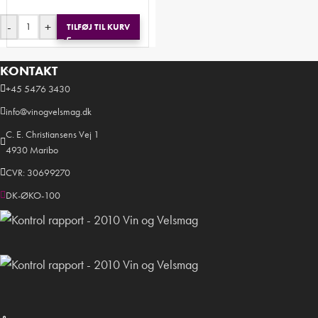
-
+
TILFØJ TIL KURV
KONTAKT
+45 5476 3430
info@vinogvelsmag.dk
C. E. Christiansens Vej 1
4930 Maribo
CVR: 30699270
DK-ØKO-100