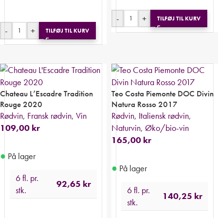
-
+
TILFØJ TIL KURV
-
+
TILFØJ TIL KURV
Chateau L’Escadre Tradition
Teo Costa Piemonte DOC Divin
Rouge 2020
Natura Rosso 2017
Rødvin
,
Fransk rødvin
,
Vin
Rødvin
,
Italiensk rødvin
,
109,00
kr
Naturvin
,
Øko/bio-vin
165,00
kr
●
På lager
●
På lager
6 fl. pr.
92,65
kr
stk.
6 fl. pr.
140,25
kr
stk.