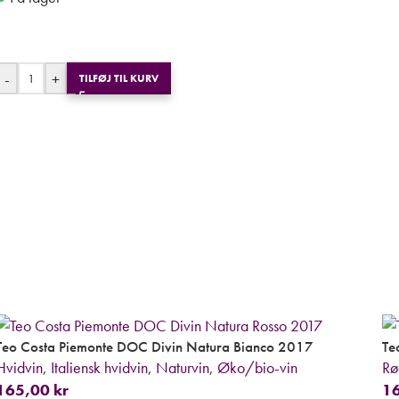
-
+
TILFØJ TIL KURV
Teo Costa Piemonte DOC Divin Natura Bianco 2017
Te
Hvidvin
,
Italiensk hvidvin
,
Naturvin
,
Øko/bio-vin
Rø
165,00
kr
1