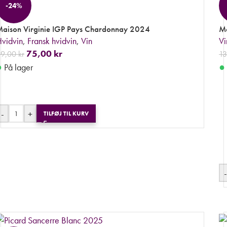
-24%
aison Virginie IGP Pays Chardonnay 2024
Mo
vidvin
,
Fransk hvidvin
,
Vin
Vi
75,00
kr
99,00
kr
1
●
●
På lager
-
+
TILFØJ TIL KURV
-