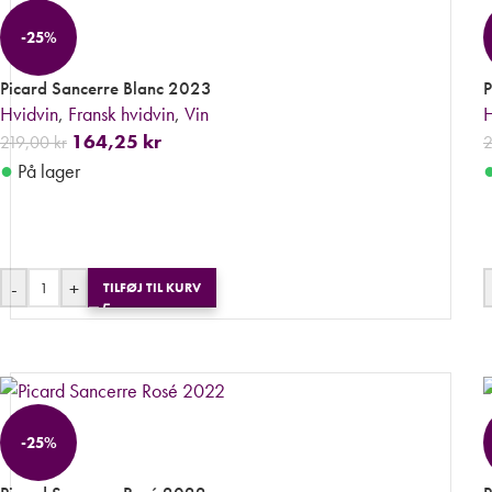
-25%
Picard Sancerre Blanc 2023
P
Hvidvin
,
Fransk hvidvin
,
Vin
H
164,25
kr
219,00
kr
●
På lager
-
+
TILFØJ TIL KURV
-25%