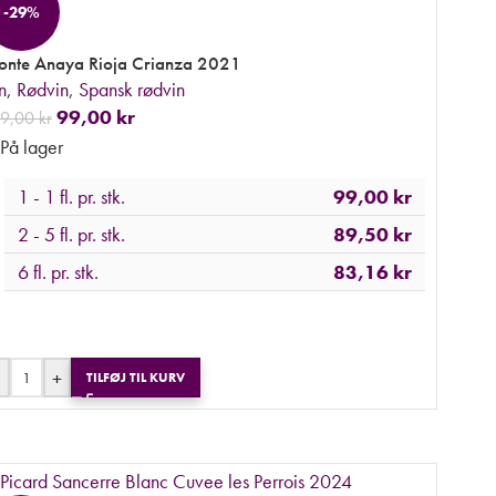
-29%
nte Anaya Rioja Crianza 2021
n
,
Rødvin
,
Spansk rødvin
99,00
kr
39,00
kr
På lager
1 - 1 fl. pr. stk.
99,00
kr
2 - 5 fl. pr. stk.
89,50
kr
6 fl. pr. stk.
83,16
kr
+
TILFØJ TIL KURV