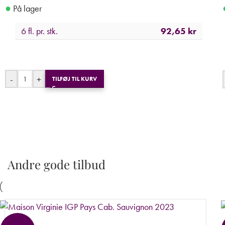
●
På lager
6 fl. pr. stk.
92,65
kr
-
+
TILFØJ TIL KURV
Andre gode tilbud