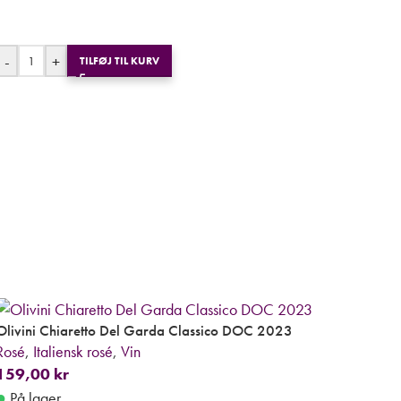
-
+
TILFØJ TIL KURV
Olivini Chiaretto Del Garda Classico DOC 2023
Rosé
,
Italiensk rosé
,
Vin
159,00
kr
●
På lager