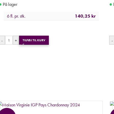
●
●
På lager
6 fl. pr. stk.
140,25
kr
-
+
-
TILFØJ TIL KURV