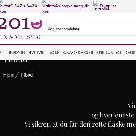
+45 5476 3430
info@vinogvelsmag.dk
Trustpilot
VIN
RØDVIN
HVIDVIN
ROSÉ
SMAGEKASSER
SPIRITUS
ØL
DELI
Tilbud
Hjem
/
Tilbud
Vi
og hver eneste 
Vi sikrer, at du får den rette flaske m