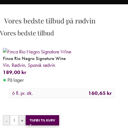
Vores bedste tilbud på rødvin
Vores bedste tilbud
Finca Rio Negro Signature Wine
Vin
,
Rødvin
,
Spansk rødvin
189,00
kr
●
På lager
6 fl. pr. stk.
160,65
kr
-
+
TILFØJ TIL KURV