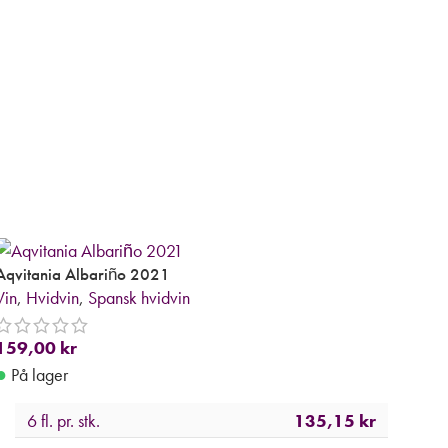
Aqvitania Albariño 2021
Vin
,
Hvidvin
,
Spansk hvidvin
159,00
kr
●
På lager
6 fl. pr. stk.
135,15
kr