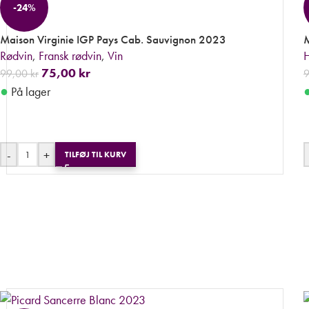
-24%
Maison Virginie IGP Pays Cab. Sauvignon 2023
M
Rødvin
,
Fransk rødvin
,
Vin
H
75,00
kr
99,00
kr
●
På lager
-
+
TILFØJ TIL KURV