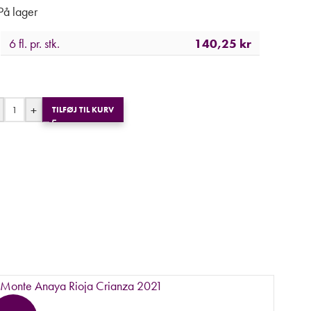
På lager
6 fl. pr. stk.
140,25
kr
+
TILFØJ TIL KURV