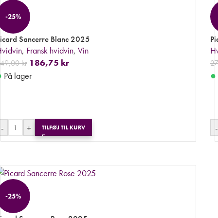
-25%
icard Sancerre Blanc 2025
Pi
vidvin
,
Fransk hvidvin
,
Vin
Hv
186,75
kr
249,00
kr
2
●
●
På lager
-
+
-
TILFØJ TIL KURV
-25%