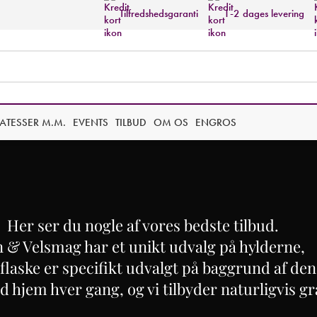
Tilfredshedsgaranti
1-2 dages levering
KATESSER M.M.
EVENTS
TILBUD
OM OS
ENGROS
Her ser du nogle af vores bedste tilbud.
n & Velsmag har et unikt udvalg på hylderne,
flaske er specifikt udvalgt på baggrund af den
ed hjem hver gang, og vi tilbyder naturligvis gra