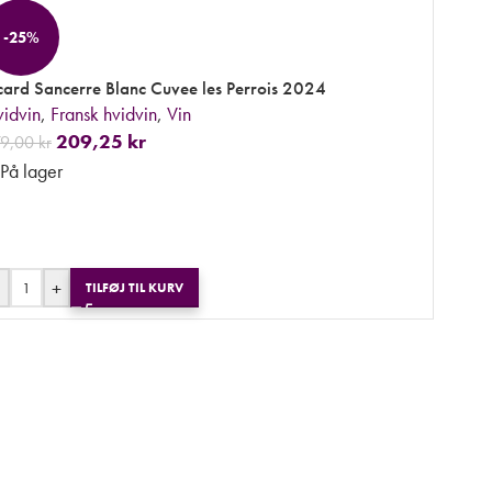
-25%
card Sancerre Blanc Cuvee les Perrois 2024
idvin
,
Fransk hvidvin
,
Vin
209,25
kr
79,00
kr
På lager
+
TILFØJ TIL KURV