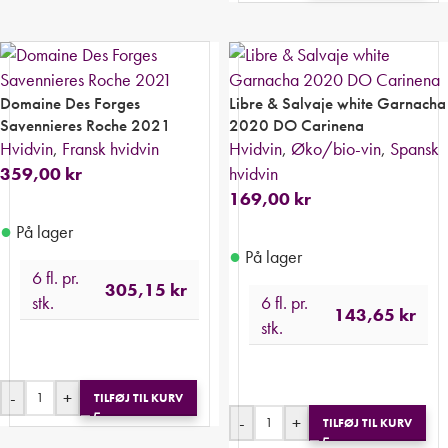
Domaine Des Forges
Libre & Salvaje white Garnacha
Savennieres Roche 2021
2020 DO Carinena
Hvidvin
,
Fransk hvidvin
Hvidvin
,
Øko/bio-vin
,
Spansk
359,00
kr
hvidvin
169,00
kr
●
På lager
●
På lager
6 fl. pr.
305,15
kr
stk.
6 fl. pr.
143,65
kr
stk.
-
+
TILFØJ TIL KURV
-
+
TILFØJ TIL KURV