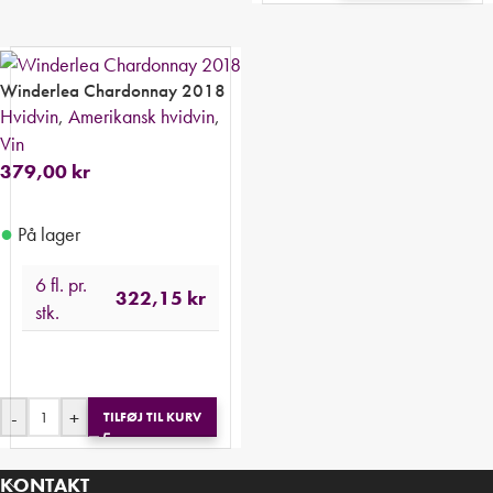
Winderlea Chardonnay 2018
Hvidvin
,
Amerikansk hvidvin
,
Vin
379,00
kr
●
På lager
6 fl. pr.
322,15
kr
stk.
-
+
TILFØJ TIL KURV
KONTAKT