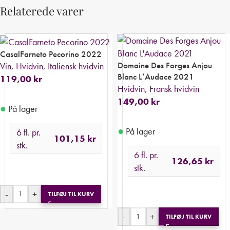
Relaterede varer
CasalFarneto Pecorino 2022
Domaine Des Forges Anjou
Vin
,
Hvidvin
,
Italiensk hvidvin
Blanc L’Audace 2021
119,00
kr
Hvidvin
,
Fransk hvidvin
149,00
kr
●
På lager
●
På lager
6 fl. pr.
101,15
kr
stk.
6 fl. pr.
126,65
kr
stk.
-
+
TILFØJ TIL KURV
-
+
TILFØJ TIL KURV