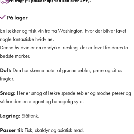
Fri fragt (til pakkeshop) ved køb over 499,-
På lager
En lækker og frisk vin fra fra Washington, hvor der bliver lavet
nogle fantastiske hvidvine.
Denne hvidvin er en rendyrket riesling, der er lavet fra deres to
bedste marker.
Duft:
Den har skønne noter af grønne æbler, pære og citrus
frugter.
Smag:
Her er smag af lækre sprøde æbler og modne pærer og
så har den en elegant og behagelig syre.
Lagring:
Ståltank.
Passer til:
Fisk, skaldyr og asiatisk mad.