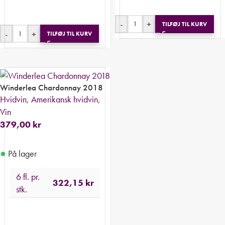
-
+
TILFØJ TIL KURV
-
+
TILFØJ TIL KURV
Winderlea Chardonnay 2018
Hvidvin
,
Amerikansk hvidvin
,
Vin
379,00
kr
●
På lager
6 fl. pr.
322,15
kr
stk.