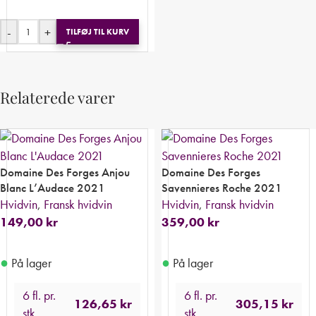
-
+
TILFØJ TIL KURV
Relaterede varer
Domaine Des Forges Anjou
Domaine Des Forges
Blanc L’Audace 2021
Savennieres Roche 2021
Hvidvin
,
Fransk hvidvin
Hvidvin
,
Fransk hvidvin
149,00
kr
359,00
kr
●
●
På lager
På lager
6 fl. pr.
6 fl. pr.
126,65
kr
305,15
kr
stk.
stk.