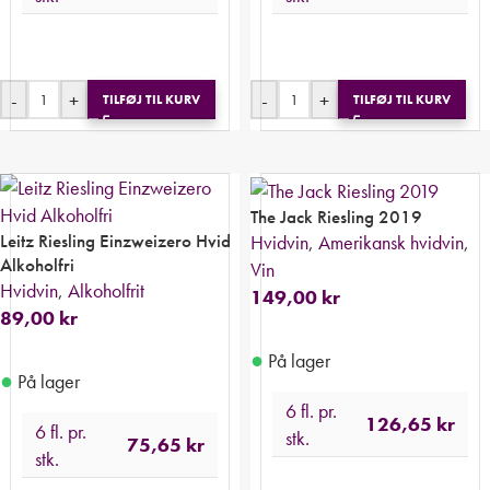
-
+
-
+
TILFØJ TIL KURV
TILFØJ TIL KURV
The Jack Riesling 2019
Leitz Riesling Einzweizero Hvid
Hvidvin
,
Amerikansk hvidvin
,
Alkoholfri
Vin
Hvidvin
,
Alkoholfrit
149,00
kr
89,00
kr
●
På lager
●
På lager
6 fl. pr.
126,65
kr
6 fl. pr.
stk.
75,65
kr
stk.