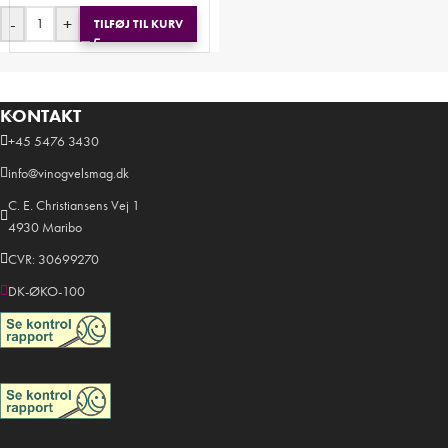
-
+
TILFØJ TIL KURV
KONTAKT
+45 5476 3430
info@vinogvelsmag.dk
C. E. Christiansens Vej 1
4930 Maribo
CVR: 30699270
DK-ØKO-100