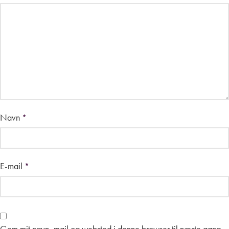
Navn
*
E-mail
*
Gem mit navn, mail og websted i denne browser til næste gang