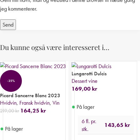
jeg kommenterer.
Du kunne også være interesseret i…
Lungarotti Dulcis
Dessert vine
-25%
169,00
kr
Picard Sancerre Blanc 2023
Hvidvin
,
Fransk hvidvin
,
Vin
●
På lager
164,25
kr
219,00
kr
6 fl. pr.
143,65
kr
●
På lager
stk.