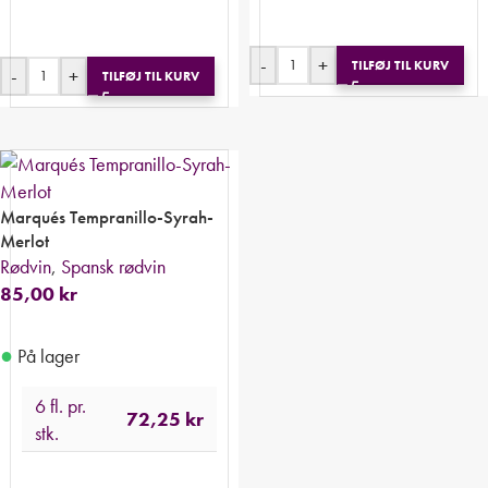
-
+
TILFØJ TIL KURV
-
+
TILFØJ TIL KURV
Marqués Tempranillo-Syrah-
Merlot
Rødvin
,
Spansk rødvin
85,00
kr
●
På lager
6 fl. pr.
72,25
kr
stk.