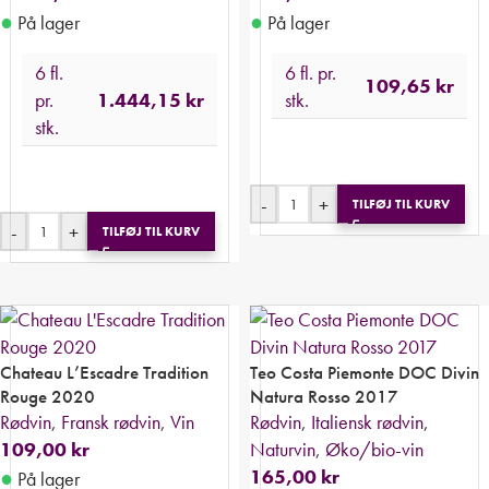
●
●
På lager
På lager
6 fl.
6 fl. pr.
109,65
kr
pr.
1.444,15
kr
stk.
stk.
-
+
TILFØJ TIL KURV
-
+
TILFØJ TIL KURV
Chateau L’Escadre Tradition
Teo Costa Piemonte DOC Divin
Rouge 2020
Natura Rosso 2017
Rødvin
,
Fransk rødvin
,
Vin
Rødvin
,
Italiensk rødvin
,
109,00
kr
Naturvin
,
Øko/bio-vin
●
165,00
kr
På lager