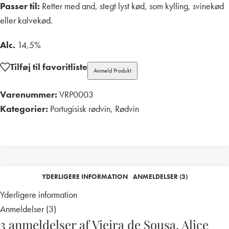
Passer til:
Retter med and, stegt lyst kød, som kylling, svinekød
eller kalvekød.
Alc.
14,5%
Tilføj til favoritliste
Anmeld Produkt
Varenummer:
VRP0003
Kategorier:
Portugisisk rødvin
,
Rødvin
Print
YDERLIGERE INFORMATION
ANMELDELSER (3)
Yderligere information
Anmeldelser (3)
3 anmeldelser af
Vieira de Sousa, Alice