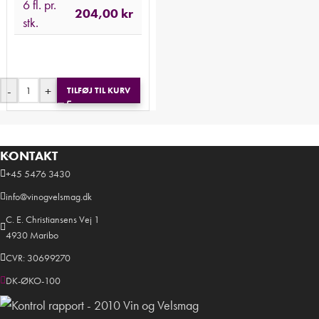
6 fl. pr.
204,00
kr
stk.
-
+
TILFØJ TIL KURV
KONTAKT
+45 5476 3430
info@vinogvelsmag.dk
C. E. Christiansens Vej 1
4930 Maribo
CVR: 30699270
DK-ØKO-100