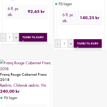
●
På lager
6 fl. pr.
92,65
kr
stk.
6 fl. pr.
140,25
kr
stk.
-
+
TILFØJ TIL KURV
-
+
TILFØJ TIL KURV
Franq Rouge Cabernet Franc
2018
Rødvin
,
Chilensk rødvin
,
Vin
240,00
kr
●
På lager