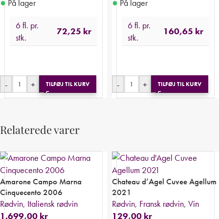
●
●
På lager
På lager
6 fl. pr.
6 fl. pr.
72,25
kr
160,65
kr
stk.
stk.
-
+
-
+
TILFØJ TIL KURV
TILFØJ TIL KURV
Relaterede varer
Amarone Campo Marna
Chateau d’Agel Cuvee Agellum
Cinquecento 2006
2021
Rødvin
,
Italiensk rødvin
Rødvin
,
Fransk rødvin
,
Vin
1.699,00
kr
129,00
kr