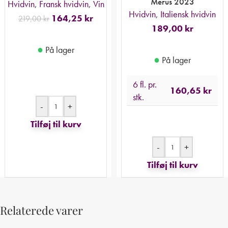
Merus 2023
Hvidvin
,
Fransk hvidvin
,
Vin
Hvidvin
,
Italiensk hvidvin
164,25
kr
219,00
kr
189,00
kr
●
På lager
●
På lager
6 fl. pr.
160,65
kr
stk.
-
+
Tilføj til kurv
-
+
Tilføj til kurv
Relaterede varer