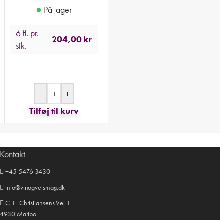
●
På lager
6 fl. pr.
204,00
kr
stk.
-
+
Tilføj til kurv
Kontakt
+45 5476 3430
info@vinogvelsmag.dk
C. E. Christiansens Vej 1
4930 Maribo