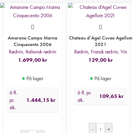
Amarone Campo Marna
Chateau d’Agel Cuvee Agellum
Cinquecento 2006
2021
Rødvin
,
Italiensk rødvin
Rødvin
,
Fransk rødvin
,
Vin
1.699,00
kr
129,00
kr
●
●
På lager
På lager
6 fl.
6 fl. pr.
109,65
kr
pr.
1.444,15
kr
stk.
stk.
-
+