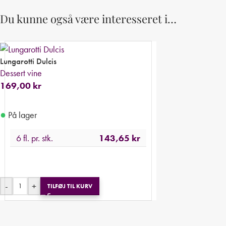
Du kunne også være interesseret i…
Lungarotti Dulcis
Dessert vine
169,00
kr
●
På lager
6 fl. pr. stk.
143,65
kr
-
+
TILFØJ TIL KURV