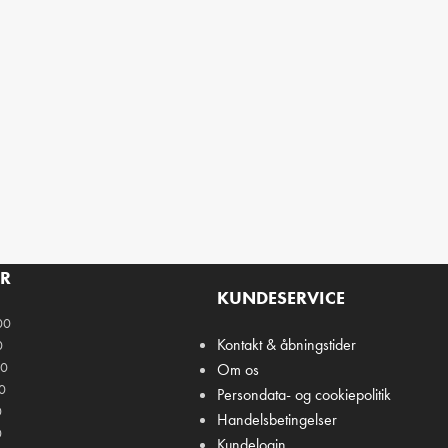
ER
KUNDESERVICE
00
Kontakt & åbningstider
0
00
Om os
00
Persondata- og cookiepolitik
0
Handelsbetingelser
0
Kundelogin