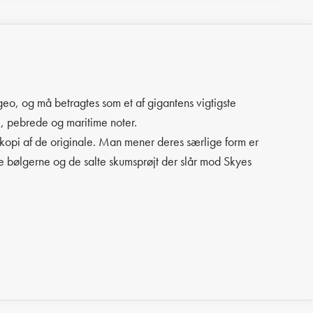
ageo, og må betragtes som et af gigantens vigtigste
e, pebrede og maritime noter.
o kopi af de originale. Man mener deres særlige form er
e bølgerne og de salte skumsprøjt der slår mod Skyes