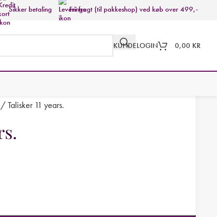
Sikker betaling
Fri fragt (til pakkeshop) ved køb over 499,-
KUNDELOGIN
0,00
KR
/
Talisker 11 years.
rs.