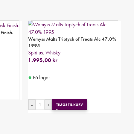
Finish.
Wemyss Malts Triptych of Treats Alc 47,0%
1995
Spiritus
,
Whisky
1.995,00
kr
●
På lager
-
+
TILFØJ TIL KURV