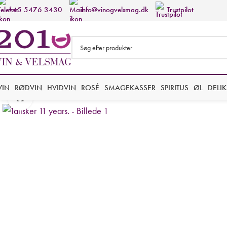
+45 5476 3430
info@vinogvelsmag.dk
Trustpilot
VIN
RØDVIN
HVIDVIN
ROSÉ
SMAGEKASSER
SPIRITUS
ØL
DELI
Forstør