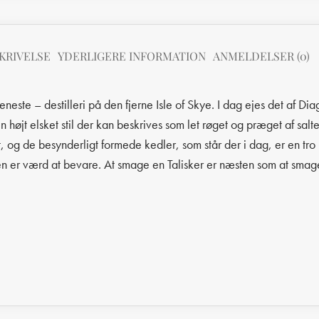
KRIVELSE
YDERLIGERE INFORMATION
ANMELDELSER (0)
eneste – destilleri på den fjerne Isle of Skye. I dag ejes det af Di
højt elsket stil der kan beskrives som let røget og præget af salt
t, og de besynderligt formede kedler, som står der i dag, er en tr
den er værd at bevare. At smage en Talisker er næsten som at smag