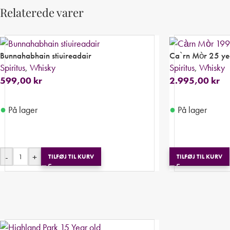
Relaterede varer
Bunnahabhain stiuireadair
Ca`rn Mòr 25 ye
Spiritus
,
Whisky
Spiritus
,
Whisky
599,00
kr
2.995,00
kr
●
●
På lager
På lager
-
+
TILFØJ TIL KURV
TILFØJ TIL KURV