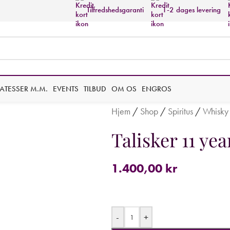
Tilfredshedsgaranti
1-2 dages levering
KATESSER M.M.
EVENTS
TILBUD
OM OS
ENGROS
Hjem
/
Shop
/
Spiritus
/
Whisky
Talisker 11 yea
1.400,00
kr
-
+