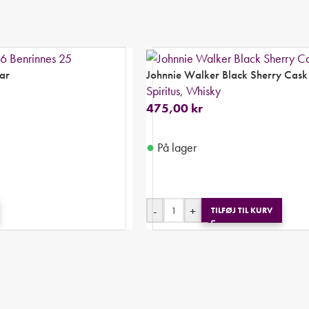
ar
Johnnie Walker Black Sherry Cask 
Spiritus
,
Whisky
475,00
kr
●
På lager
-
+
TILFØJ TIL KURV