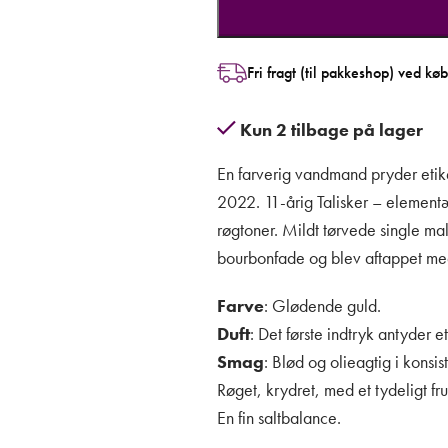
Fri fragt (til pakkeshop) ved kø
Kun 2 tilbage på lager
En farverig vandmand pryder etik
2022. 11-årig Talisker – elementæ
røgtoner. Mildt tørvede single malt
bourbonfade og blev aftappet me
Farve
: Glødende guld.
Duft
: Det første indtryk antyder e
Smag
: Blød og olieagtig i kons
Røget, krydret, med et tydeligt fr
En fin saltbalance.