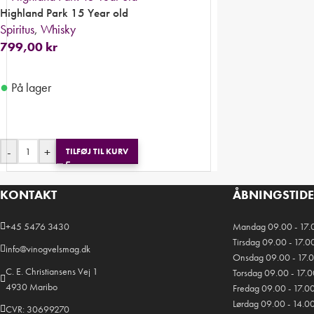
Highland Park 15 Year old
Spiritus
,
Whisky
799,00
kr
●
På lager
-
+
TILFØJ TIL KURV
KONTAKT
ÅBNINGSTID
+45 5476 3430
Mandag 09.00 - 17.
Tirsdag 09.00 - 17.0
info@vinogvelsmag.dk
Onsdag 09.00 - 17.
C. E. Christiansens Vej 1
Torsdag 09.00 - 17.
4930 Maribo
Fredag 09.00 - 17.0
Lørdag 09.00 - 14.0
CVR: 30699270