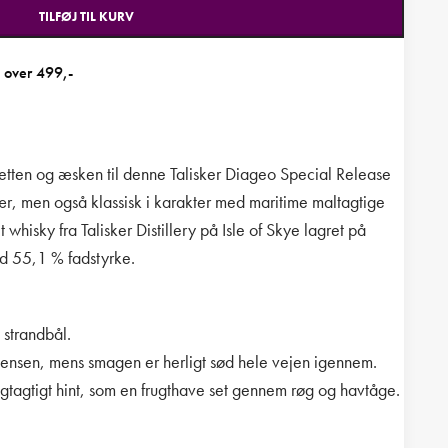
TILFØJ TIL KURV
b over 499,-
etten og æsken til denne Talisker Diageo Special Release
r, men også klassisk i karakter med maritime maltagtige
 whisky fra Talisker Distillery på Isle of Skye lagret på
d 55,1 % fadstyrke.
t strandbål.
istensen, mens smagen er herligt sød hele vejen igennem.
ugtagtigt hint, som en frugthave set gennem røg og havtåge.