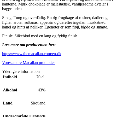
kanterne. Mørk chokolade er majestætisk, vaniljesødme dvæler i
baggrunden.
Smag: Tung og overdådig. En rig frugtkage af rosiner, dadler og
figner, æbler, sultanas, appelsin og derefter ingefær, muskatnød,
kanel og hints af nelliker. Egenoter er som fløjl, bløde og smarte.
Finish: Silkeblød med en lang og fyldig finish.
Læs mere om producenten her:
https://www.themacallan.com/en-dk
Vores andre Macallan produkter
Yderligere information
Indhold
70 cl.
Alkohol
43%
Land
Skotland
Underområde
Highlands