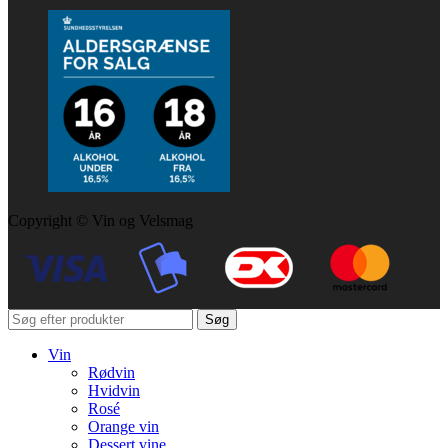
Copyright © Vin og Velsmag
Søg
Vin
Rødvin
Hvidvin
Rosé
Orange vin
Dessert vine