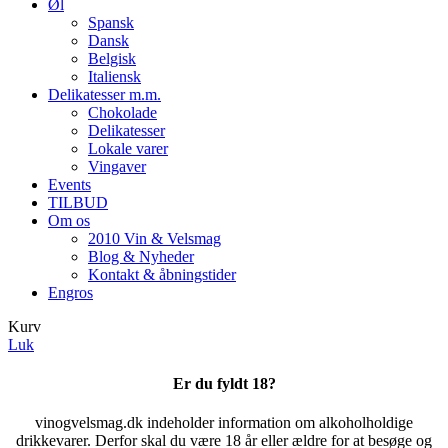
Øl
Spansk
Dansk
Belgisk
Italiensk
Delikatesser m.m.
Chokolade
Delikatesser
Lokale varer
Vingaver
Events
TILBUD
Om os
2010 Vin & Velsmag
Blog & Nyheder
Kontakt & åbningstider
Engros
Kurv
Luk
Er du fyldt 18?
vinogvelsmag.dk indeholder information om alkoholholdige
drikkevarer. Derfor skal du være 18 år eller ældre for at besøge og