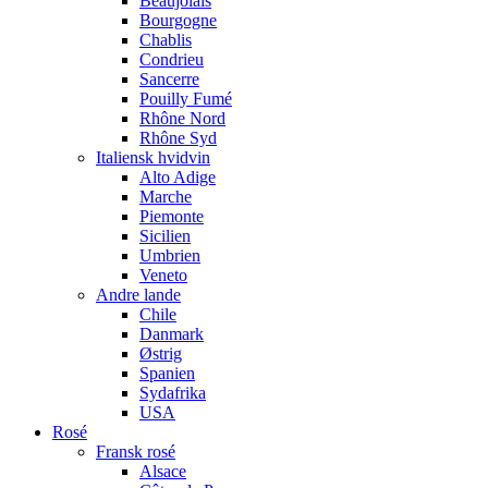
Beaujolais
Bourgogne
Chablis
Condrieu
Sancerre
Pouilly Fumé
Rhône Nord
Rhône Syd
Italiensk hvidvin
Alto Adige
Marche
Piemonte
Sicilien
Umbrien
Veneto
Andre lande
Chile
Danmark
Østrig
Spanien
Sydafrika
USA
Rosé
Fransk rosé
Alsace