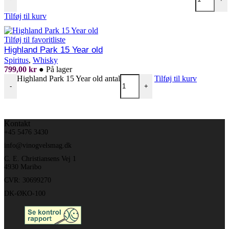
Tilføj til kurv
Tilføj til favoritliste
Highland Park 15 Year old
Spiritus
,
Whisky
799,00
kr
●
På lager
Highland Park 15 Year old antal
Tilføj til kurv
-
+
Kontakt
+45 5476 3430
info@vinogvelsmag.dk
C. E. Christiansens Vej 1
4930 Maribo
CVR: 30699270
DK-ØKO-100