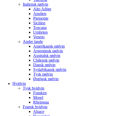
Italiensk rødvin
Alto Adige
Apulien
Piemonte
Sicilien
Toscana
Umbrien
Veneto
Andre lande
Amerikansk rødvin
Argentinsk rødvin
Australsk rødvin
Chilensk rødvin
Dansk rødvin
Sydafrikansk rødvin
Tysk rødvin
Østrigsk rødvin
Hvidvin
Tysk hvidvin
Franken
Mosel
Rheingau
Fransk hvidvin
Alsace