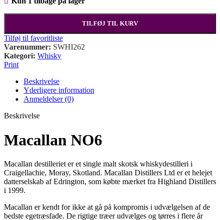
Kun 1 tilbage på lager
TILFØJ TIL KURV
Tilføj til favoritliste
Varenummer:
SWHI262
Kategori:
Whisky
Print
Beskrivelse
Yderligere information
Anmeldelser (0)
Beskrivelse
Macallan NO6
Macallan destilleriet er et single malt skotsk whiskydestilleri i
Craigellachie, Moray, Skotland. Macallan Distillers Ltd er et helejet
datterselskab af Edrington, som købte mærket fra Highland Distillers
i 1999.
Macallan er kendt for ikke at gå på kompromis i udvælgelsen af de
bedste egetræsfade. De rigtige træer udvælges og tørres i flere år