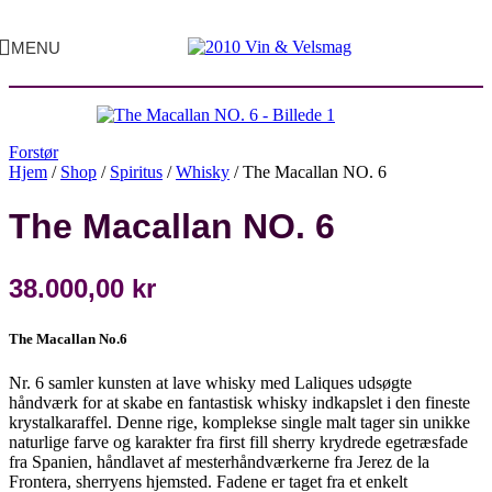
MENU
Forstør
Hjem
/
Shop
/
Spiritus
/
Whisky
/
The Macallan NO. 6
The Macallan NO. 6
38.000,00
kr
The Macallan No.6
Nr. 6 samler kunsten at lave whisky med Laliques udsøgte
håndværk for at skabe en fantastisk whisky indkapslet i den fineste
krystalkaraffel. Denne rige, komplekse single malt tager sin unikke
naturlige farve og karakter fra first fill sherry krydrede egetræsfade
fra Spanien, håndlavet af mesterhåndværkerne fra Jerez de la
Frontera, sherryens hjemsted. Fadene er taget fra et enkelt