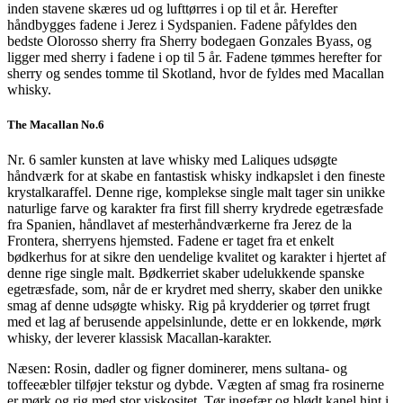
inden stavene skæres ud og lufttørres i op til et år. Herefter
håndbygges fadene i Jerez i Sydspanien. Fadene påfyldes den
bedste Olorosso sherry fra Sherry bodegaen Gonzales Byass, og
ligger med sherry i fadene i op til 5 år. Fadene tømmes herefter for
sherry og sendes tomme til Skotland, hvor de fyldes med Macallan
whisky.
The Macallan No.6
Nr. 6 samler kunsten at lave whisky med Laliques udsøgte
håndværk for at skabe en fantastisk whisky indkapslet i den fineste
krystalkaraffel. Denne rige, komplekse single malt tager sin unikke
naturlige farve og karakter fra first fill sherry krydrede egetræsfade
fra Spanien, håndlavet af mesterhåndværkerne fra Jerez de la
Frontera, sherryens hjemsted. Fadene er taget fra et enkelt
bødkerhus for at sikre den uendelige kvalitet og karakter i hjertet af
denne rige single malt. Bødkerriet skaber udelukkende spanske
egetræsfade, som, når de er krydret med sherry, skaber den unikke
smag af denne udsøgte whisky. Rig på krydderier og tørret frugt
med et lag af berusende appelsinlunde, dette er en lokkende, mørk
whisky, der leverer klassisk Macallan-karakter.
Næsen: Rosin, dadler og figner dominerer, mens sultana- og
toffeeæbler tilføjer tekstur og dybde. Vægten af ​​smag fra rosinerne
er mørk og rig med stor viskositet. Tør ingefær og blødt kanel hint i