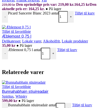
Hvidvin
,
Fransk hvidvin
,
Vin
Den oprindelige pris var: 219,00 kr.
164,25
kr
Den
219,00
kr
aktuelle pris er: 164,25 kr.
●
På lager
Picard Sancerre Blanc 2023 antal
Tilføj til kurv
-
+
Tilføj til favoritliste
Æblemost 0,75 l
Delikatesser
,
Lokale varer
,
Alkoholfrit
,
Lokale produkter
35,00
kr
●
På lager
Æblemost 0,75 l antal
Tilføj til kurv
-
+
Relaterede varer
Tilføj til favoritliste
Bunnahabhain stiuireadair
Spiritus
,
Whisky
599,00
kr
●
På lager
Bunnahabhain stiuireadair antal
Tilføj til kurv