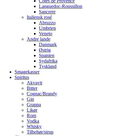
Côtes de Provence
Languedoc-Roussillon
Sancerre
Italiensk rosé
Abruzzo
Umbrien
Veneto
Andre lande
Danmark
Østrig
Spanien
Sydafrika
Tyskland
Smagekasser
Spiritus
Akvavit
Bitter
Cognac/Brandy
Gin
Grappa
Likør
Rom
Vodka
Whisky
Tilbehør/sirup