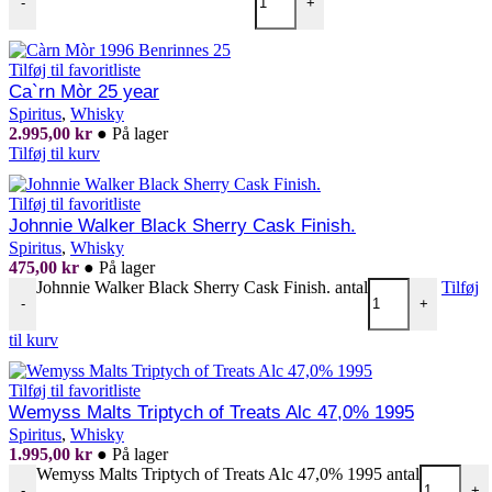
-
+
Tilføj til favoritliste
Ca`rn Mòr 25 year
Spiritus
,
Whisky
2.995,00
kr
●
På lager
Tilføj til kurv
Tilføj til favoritliste
Johnnie Walker Black Sherry Cask Finish.
Spiritus
,
Whisky
475,00
kr
●
På lager
Johnnie Walker Black Sherry Cask Finish. antal
Tilføj
-
+
til kurv
Tilføj til favoritliste
Wemyss Malts Triptych of Treats Alc 47,0% 1995
Spiritus
,
Whisky
1.995,00
kr
●
På lager
Wemyss Malts Triptych of Treats Alc 47,0% 1995 antal
-
+