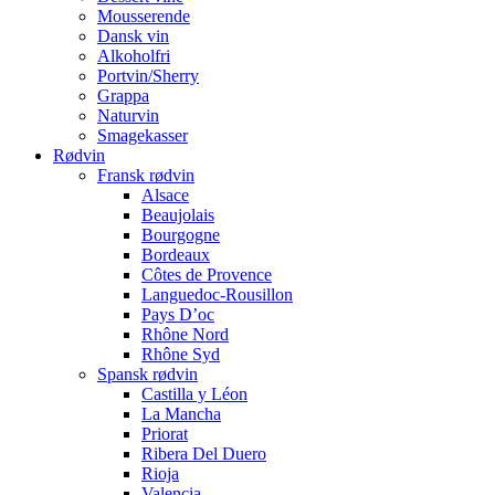
Mousserende
Dansk vin
Alkoholfri
Portvin/Sherry
Grappa
Naturvin
Smagekasser
Rødvin
Fransk rødvin
Alsace
Beaujolais
Bourgogne
Bordeaux
Côtes de Provence
Languedoc-Rousillon
Pays D’oc
Rhône Nord
Rhône Syd
Spansk rødvin
Castilla y Léon
La Mancha
Priorat
Ribera Del Duero
Rioja
Valencia