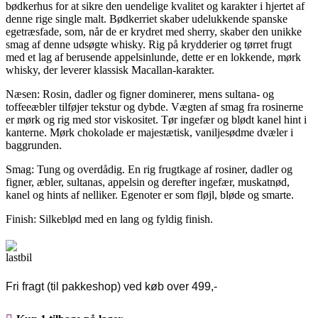
bødkerhus for at sikre den uendelige kvalitet og karakter i hjertet af
denne rige single malt. Bødkerriet skaber udelukkende spanske
egetræsfade, som, når de er krydret med sherry, skaber den unikke
smag af denne udsøgte whisky. Rig på krydderier og tørret frugt
med et lag af berusende appelsinlunde, dette er en lokkende, mørk
whisky, der leverer klassisk Macallan-karakter.
Næsen: Rosin, dadler og figner dominerer, mens sultana- og
toffeeæbler tilføjer tekstur og dybde. Vægten af ​​smag fra rosinerne
er mørk og rig med stor viskositet. Tør ingefær og blødt kanel hint i
kanterne. Mørk chokolade er majestætisk, vaniljesødme dvæler i
baggrunden.
Smag: Tung og overdådig. En rig frugtkage af rosiner, dadler og
figner, æbler, sultanas, appelsin og derefter ingefær, muskatnød,
kanel og hints af nelliker. Egenoter er som fløjl, bløde og smarte.
Finish: Silkeblød med en lang og fyldig finish.
Fri fragt (til pakkeshop) ved køb over 499,-