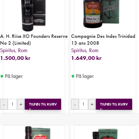
A. H. Riise XO Founders Reserve
Compagnie Des Indes Trinidad
No 2 (Limited)
13 ans 2008
Spiritus
,
Rom
Spiritus
,
Rom
1.500,00
kr
1.649,00
kr
●
●
På lager
På lager
-
+
-
+
TILFØJ TIL KURV
TILFØJ TIL KURV