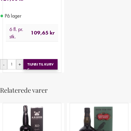
●
På lager
6 fl. pr.
109,65
kr
stk.
-
+
TILFØJ TIL KURV
Relaterede varer