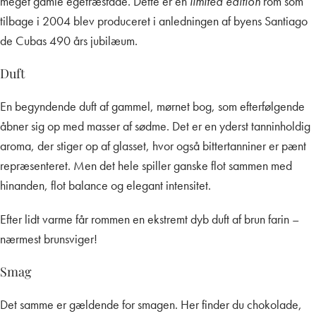
meget gamle egetræsfade. Dette er en
limited edition
rom som
tilbage i 2004 blev produceret i anledningen af byens Santiago
de Cubas 490 års jubilæum.
Duft
En begyndende duft af gammel, mørnet bog, som efterfølgende
åbner sig op med masser af sødme. Det er en yderst tanninholdig
aroma, der stiger op af glasset, hvor også bittertanniner er pænt
repræsenteret. Men det hele spiller ganske flot sammen med
hinanden, flot balance og elegant intensitet.
Efter lidt varme får rommen en ekstremt dyb duft af brun farin –
nærmest brunsviger!
Smag
Det samme er gældende for smagen. Her finder du chokolade,