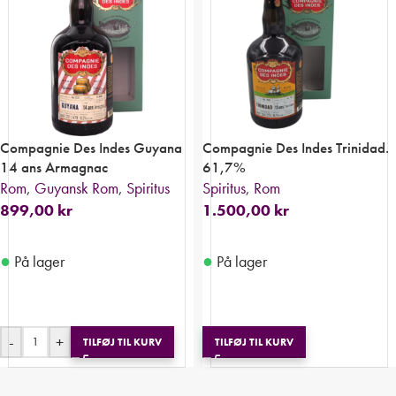
Compagnie Des Indes Guyana
Compagnie Des Indes Trinidad.
14 ans Armagnac
61,7%
Rom
,
Guyansk Rom
,
Spiritus
Spiritus
,
Rom
899,00
kr
1.500,00
kr
●
●
På lager
På lager
-
+
TILFØJ TIL KURV
TILFØJ TIL KURV