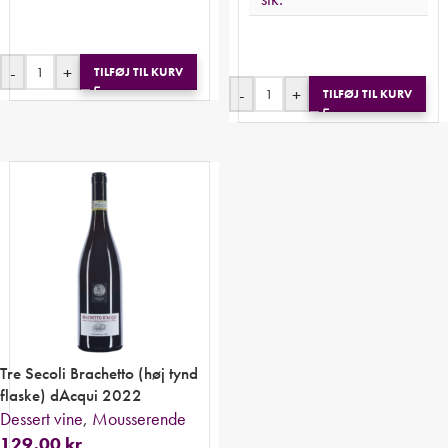
-
+
TILFØJ TIL KURV
-
+
TILFØJ TIL KURV
Tre Secoli Brachetto (høj tynd
flaske) dAcqui 2022
Dessert vine
,
Mousserende
129,00
kr