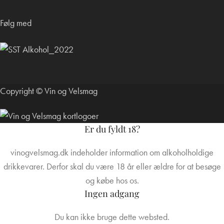
Følg med
Copyright © Vin og Velsmag
Er du fyldt 18?
vinogvelsmag.dk indeholder information om alkoholholdige
drikkevarer. Derfor skal du være 18 år eller ældre for at besøge
og købe hos os.
Ingen adgang
Du kan ikke bruge dette websted.