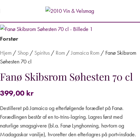
Forstør
Hjem
/
Shop
/
Spiritus
/
Rom
/
Jamaica Rom
/
Fanø Skibsrom
Søhesten 70 cl
Fanø Skibsrom Søhesten 70 cl
399,00
kr
Destilleret på Jamaica
og efterfølgende forædlet på Fanø.
Forædlingen består af en to-trins-lagring. Lagres først med
naturlige smagsgivere (bl.a. Fanø Lynghonning, havtorn og
Madagaskar vanilje), hvorefter den efterlagres på portvinsfade.