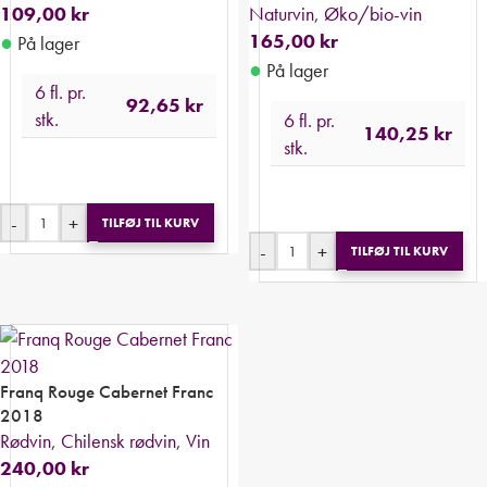
109,00
kr
Naturvin
,
Øko/bio-vin
●
165,00
kr
På lager
●
På lager
6 fl. pr.
92,65
kr
stk.
6 fl. pr.
140,25
kr
stk.
-
+
TILFØJ TIL KURV
-
+
TILFØJ TIL KURV
Franq Rouge Cabernet Franc
2018
Rødvin
,
Chilensk rødvin
,
Vin
240,00
kr