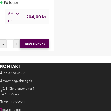
●
På lager
6 fl. pr.
204,00
kr
stk.
-
+
TILFØJ TIL KURV
KONTAKT
+45 5476 3430
info@vinogvelsmag.dk
C. E. Christiansens Vej 1
4930 Maribo
CVR: 30699270
DK-ØKO-100