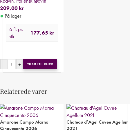
Rødvin
,
Italiensk rødvin
209,00
kr
●
På lager
6 fl. pr.
177,65
kr
stk.
-
+
TILFØJ TIL KURV
Relaterede varer
Amarone Campo Marna
Chateau d’Agel Cuvee Agellum
Cinquecento 2006
2021