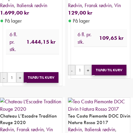
Rødvin
,
Italiensk rødvin
Rødvin
,
Fransk rødvin
,
Vin
1.699,00
kr
129,00
kr
●
●
På lager
På lager
6 fl.
6 fl. pr.
109,65
kr
pr.
1.444,15
kr
stk.
stk.
-
+
TILFØJ TIL KURV
-
+
TILFØJ TIL KURV
Chateau L’Escadre Tradition
Teo Costa Piemonte DOC Divin
Rouge 2020
Natura Rosso 2017
Rødvin
,
Fransk rødvin
,
Vin
Rødvin
,
Italiensk rødvin
,