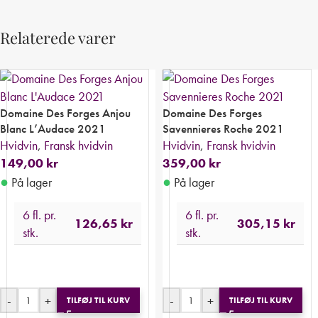
Relaterede varer
Domaine Des Forges Anjou
Domaine Des Forges
Blanc L’Audace 2021
Savennieres Roche 2021
Hvidvin
,
Fransk hvidvin
Hvidvin
,
Fransk hvidvin
149,00
kr
359,00
kr
●
●
På lager
På lager
6 fl. pr.
6 fl. pr.
126,65
kr
305,15
kr
stk.
stk.
-
+
-
+
TILFØJ TIL KURV
TILFØJ TIL KURV