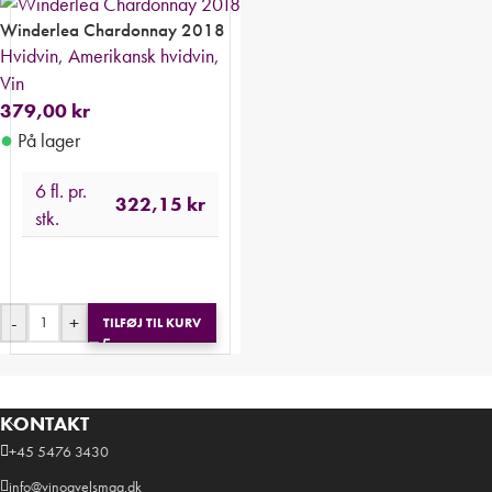
Winderlea Chardonnay 2018
Hvidvin
,
Amerikansk hvidvin
,
Vin
379,00
kr
●
På lager
6 fl. pr.
322,15
kr
stk.
-
+
TILFØJ TIL KURV
KONTAKT
+45 5476 3430
info@vinogvelsmag.dk