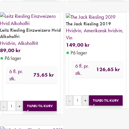
The Jack Riesling 2019
Leitz Riesling Einzweizero Hvid
Hvidvin
,
Amerikansk hvidvin
,
Alkoholfri
Vin
Hvidvin
,
Alkoholfrit
149,00
kr
89,00
kr
●
På lager
●
På lager
6 fl. pr.
126,65
kr
6 fl. pr.
stk.
75,65
kr
stk.
-
+
TILFØJ TIL KURV
-
+
TILFØJ TIL KURV