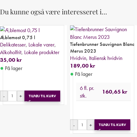
Du kunne også være interesseret i…
Æblemost 0,75 l
Tiefenbrunner Sauvignon Blanc
Delikatesser
,
Lokale varer
,
Merus 2023
Alkoholfrit
,
Lokale produkter
Hvidvin
,
Italiensk hvidvin
35,00
kr
189,00
kr
●
På lager
●
På lager
6 fl. pr.
160,65
kr
stk.
-
+
TILFØJ TIL KURV
-
+
TILFØJ TIL KURV