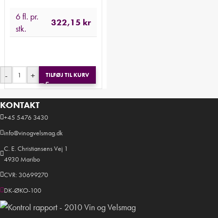
6 fl. pr.
322,15
kr
stk.
-
+
TILFØJ TIL KURV
KONTAKT
+45 5476 3430
info@vinogvelsmag.dk
C. E. Christiansens Vej 1
4930 Maribo
CVR: 30699270
DK-ØKO-100