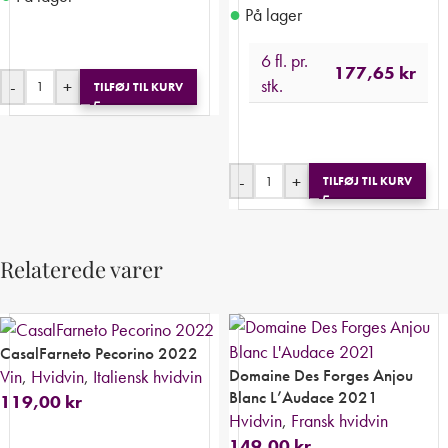
●
På lager
6 fl. pr.
177,65
kr
stk.
-
+
TILFØJ TIL KURV
-
+
TILFØJ TIL KURV
Relaterede varer
CasalFarneto Pecorino 2022
Domaine Des Forges Anjou
Vin
,
Hvidvin
,
Italiensk hvidvin
Blanc L’Audace 2021
119,00
kr
Hvidvin
,
Fransk hvidvin
149,00
kr