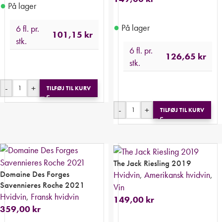
●
På lager
●
På lager
6 fl. pr.
101,15
kr
stk.
6 fl. pr.
126,65
kr
stk.
-
+
TILFØJ TIL KURV
-
+
TILFØJ TIL KURV
The Jack Riesling 2019
Domaine Des Forges
Hvidvin
,
Amerikansk hvidvin
,
Savennieres Roche 2021
Vin
Hvidvin
,
Fransk hvidvin
149,00
kr
359,00
kr