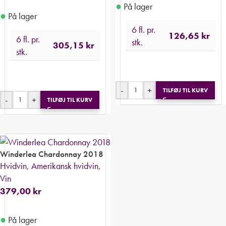
●
På lager
●
På lager
6 fl. pr.
126,65
kr
6 fl. pr.
stk.
305,15
kr
stk.
-
+
TILFØJ TIL KURV
-
+
TILFØJ TIL KURV
Winderlea Chardonnay 2018
Hvidvin
,
Amerikansk hvidvin
,
Vin
379,00
kr
●
På lager