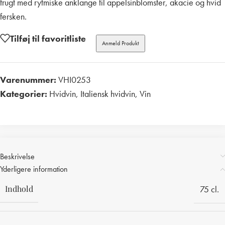
frugt med rytmiske anklange til appelsinblomster, akacie og hvid
fersken.
Tilføj til favoritliste
Anmeld Produkt
Varenummer:
VHI0253
Kategorier:
Hvidvin
,
Italiensk hvidvin
,
Vin
Print
Beskrivelse
Yderligere information
Indhold
75 cl.