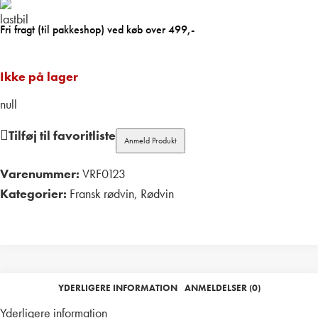
Fri fragt (til pakkeshop) ved køb over 499,-
Ikke på lager
null
Tilføj til favoritliste
Anmeld Produkt
Varenummer:
VRF0123
Kategorier:
Fransk rødvin
,
Rødvin
Print
YDERLIGERE INFORMATION
ANMELDELSER (0)
Yderligere information