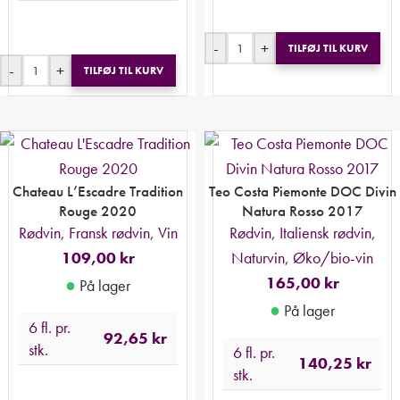
-
+
TILFØJ TIL KURV
-
+
TILFØJ TIL KURV
Chateau L’Escadre Tradition
Teo Costa Piemonte DOC Divin
Rouge 2020
Natura Rosso 2017
Rødvin
,
Fransk rødvin
,
Vin
Rødvin
,
Italiensk rødvin
,
109,00
kr
Naturvin
,
Øko/bio-vin
165,00
kr
●
På lager
●
På lager
6 fl. pr.
92,65
kr
stk.
6 fl. pr.
140,25
kr
stk.