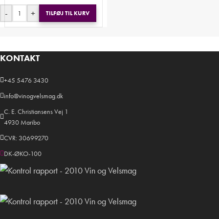
-
+
TILFØJ TIL KURV
KONTAKT
+45 5476 3430
info@vinogvelsmag.dk
C. E. Christiansens Vej 1
4930 Maribo
CVR: 30699270
DK-ØKO-100