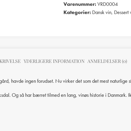
Varenummer:
VRD0004
Kategorier:
Dansk vin
,
Dessert 
Print
KRIVELSE
YDERLIGERE INFORMATION
ANMELDELSER (0)
ård, havde ingen forudset. Nu virker det som det mest naturlige ste
dal. Og så har bærret tilmed en lang, vinøs historie i Danmark. Ik