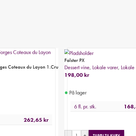
Falster PX
ges Coteaux du Layon 1.Cru
Dessert vine
,
Lokale varer
,
Lokale
198,00
kr
●
På lager
6 fl. pr. stk.
168
262,65
kr
-
+
TILFØJ TIL KURV