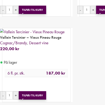
-
+
-
+
TILFØJ TIL KURV
TILF
Vallein Tercinier – Vieux Pineau Rouge
Cognac/Brandy
,
Dessert vine
220,00
kr
●
På lager
6 fl. pr. stk.
187,00
kr
-
+
TILFØJ TIL KURV