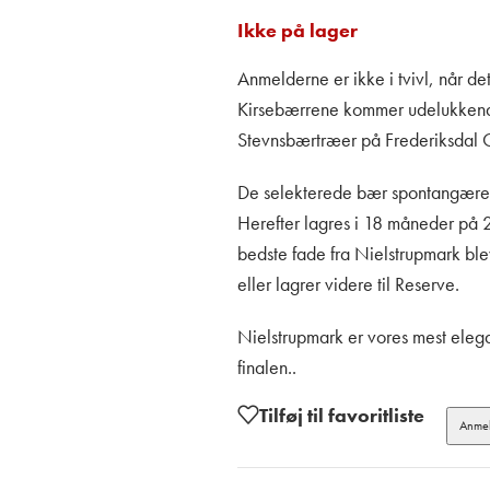
Ikke på lager
Anmelderne er ikke i tvivl, når d
Kirsebærrene kommer udelukkende
Stevnsbærtræer på Frederiksdal 
De selekterede bær spontangæres 
Herefter lagres i 18 måneder på 2
bedste fade fra Nielstrupmark blev
eller lagrer videre til Reserve.
Nielstrupmark er vores mest elega
finalen..
Tilføj til favoritliste
Anmel