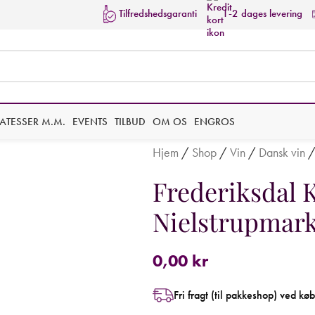
Tilfredshedsgaranti
1-2 dages levering
KATESSER M.M.
EVENTS
TILBUD
OM OS
ENGROS
Hjem
/
Shop
/
Vin
/
Dansk vin
Frederiksdal 
Nielstrupmark,
0,00
kr
Fri fragt (til pakkeshop) ved kø