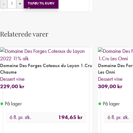
-
+
TILFØJ TIL KURV
Relaterede varer
Domaine Des Forges Coteaux du Layon 1.Cru
Domaine Des For
Chaume
Les Onni
Dessert vine
Dessert vine
229,00
kr
309,00
kr
●
●
På lager
På lager
6 fl. pr. stk.
194,65
kr
6 fl. pr. stk.