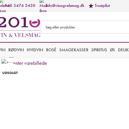
+45 5476 3430
info@vinogvelsmag.dk
Trustpilot
VIN
RØDVIN
HVIDVIN
ROSÉ
SMAGEKASSER
SPIRITUS
ØL
DELI
Forstør
UDSOLGT