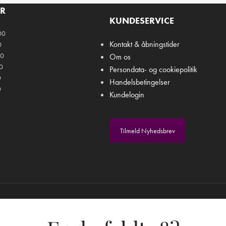
ER
KUNDESERVICE
00
Kontakt & åbningstider
0
00
Om os
00
Persondata- og cookiepolitik
0
Handelsbetingelser
0
Kundelogin
Tilmeld Nyhedsbrev