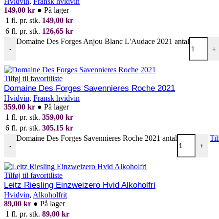
Hvidvin
,
Fransk hvidvin
149,00
kr
●
På lager
1 fl. pr. stk.
149,00
kr
6 fl. pr. stk.
126,65
kr
Domaine Des Forges Anjou Blanc L'Audace 2021 antal
-
+
Tilføj til favoritliste
Domaine Des Forges Savennieres Roche 2021
Hvidvin
,
Fransk hvidvin
359,00
kr
●
På lager
1 fl. pr. stk.
359,00
kr
6 fl. pr. stk.
305,15
kr
Domaine Des Forges Savennieres Roche 2021 antal
Til
-
+
Tilføj til favoritliste
Leitz Riesling Einzweizero Hvid Alkoholfri
Hvidvin
,
Alkoholfrit
89,00
kr
●
På lager
1 fl. pr. stk.
89,00
kr