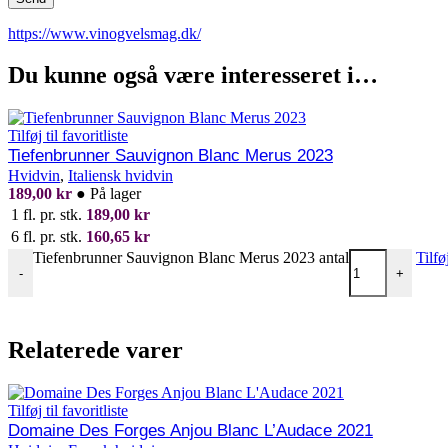
https://www.vinogvelsmag.dk/
Du kunne også være interesseret i…
Tilføj til favoritliste
Tiefenbrunner Sauvignon Blanc Merus 2023
Hvidvin
,
Italiensk hvidvin
189,00
kr
●
På lager
1 fl. pr. stk.
189,00
kr
6 fl. pr. stk.
160,65
kr
Tiefenbrunner Sauvignon Blanc Merus 2023 antal
Tilfø
-
+
Relaterede varer
Tilføj til favoritliste
Domaine Des Forges Anjou Blanc L’Audace 2021