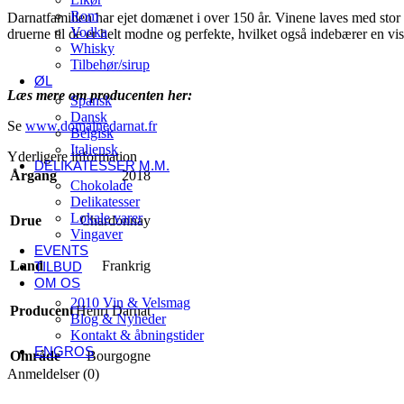
Rom
Darnatfamilien har ejet domænet i over 150 år. Vinene laves med stor 
Vodka
druerne til de er helt modne og perfekte, hvilket også indebærer en vis
Whisky
Tilbehør/sirup
ØL
Læs mere om producenten her:
Spansk
Dansk
Se
www.domainedarnat.fr
Belgisk
Italiensk
Yderligere information
DELIKATESSER M.M.
Årgang
2018
Chokolade
Delikatesser
Lokale varer
Drue
Chardonnay
Vingaver
EVENTS
Land
Frankrig
TILBUD
OM OS
2010 Vin & Velsmag
Producent
Henri Darnat
Blog & Nyheder
Kontakt & åbningstider
ENGROS
Område
Bourgogne
Anmeldelser (0)