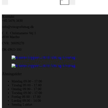
Kontakt
+45 5476 3430
info@vinogvelsmag.dk
C. E. Christiansens Vej 1
4930 Maribo
CVR: 30699270
DK-ØKO-100
Åbningstider
Mandag 09.00 - 17.00
Tirsdag 09.00 - 17.00
Onsdag 09.00 - 17.00
Torsdag 09.00 - 17.00
Fredag 09.00 - 17.00
Lørdag 09.00 - 14.00
Søndag Lukket