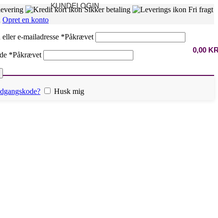
KUNDELOGIN
levering
Sikker betaling
Fri fragt
n
Opret en konto
eller e-mailadresse
*
Påkrævet
0,00
K
ode
*
Påkrævet
 adgangskode?
Husk mig