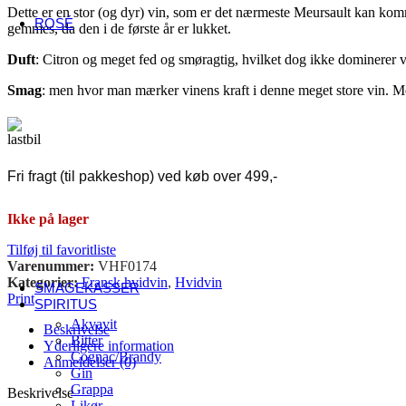
USA
Dette er en stor (og dyr) vin, som er det nærmeste Meursault kan komme
ROSÉ
gemmes, da den i de første år er lukket.
Fransk rosé
Alsace
Duft
: Citron og meget fed og smøragtig, hvilket dog ikke dominerer v
Côtes de Provence
Smag
: men hvor man mærker vinens kraft i denne meget store vin. 
Languedoc-Roussillon
Sancerre
Italiensk rosé
Abruzzo
Umbrien
Veneto
Fri fragt (til pakkeshop) ved køb over 499,-
Andre lande
Danmark
Ikke på lager
Østrig
Spanien
Tilføj til favoritliste
Sydafrika
Varenummer:
VHF0174
Tyskland
Kategorier:
Fransk hvidvin
,
Hvidvin
SMAGEKASSER
Print
SPIRITUS
Akvavit
Beskrivelse
Bitter
Yderligere information
Cognac/Brandy
Anmeldelser (0)
Gin
Grappa
Beskrivelse
Likør