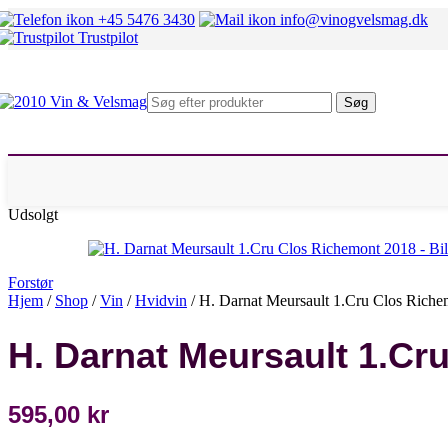
Mosel
+45 5476 3430
info@vinogvelsmag.dk
Rheingau
Trustpilot
Fransk hvidvin
Alsace
Beaujolais
Bourgogne
Søg
Chablis
Condrieu
Sancerre
Pouilly Fumé
Rhône Nord
Rhône Syd
Udsolgt
Italiensk hvidvin
Alto Adige
Marche
Piemonte
Forstør
Sicilien
Hjem
/
Shop
/
Vin
/
Hvidvin
/
H. Darnat Meursault 1.Cru Clos Rich
Umbrien
Veneto
H. Darnat Meursault 1.Cr
Andre lande
Chile
Danmark
Østrig
595,00
kr
Spanien
Sydafrika