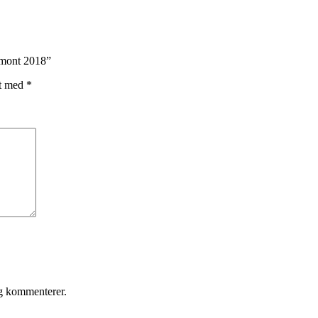
emont 2018”
et med
*
eg kommenterer.