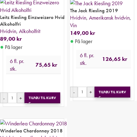
The Jack Riesling 2019
Leitz Riesling Einzweizero Hvid
Hvidvin
,
Amerikansk hvidvin
,
Alkoholfri
Vin
Hvidvin
,
Alkoholfrit
149,00
kr
89,00
kr
●
På lager
●
På lager
6 fl. pr.
126,65
kr
6 fl. pr.
stk.
75,65
kr
stk.
-
+
TILFØJ TIL KURV
-
+
TILFØJ TIL KURV
Winderlea Chardonnay 2018