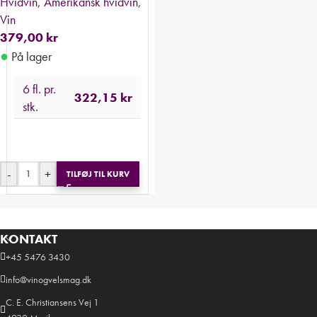
Hvidvin
,
Amerikansk hvidvin
,
Vin
379,00
kr
●
På lager
6 fl. pr.
322,15
kr
stk.
-
+
TILFØJ TIL KURV
KONTAKT
+45 5476 3430
info@vinogvelsmag.dk
C. E. Christiansens Vej 1