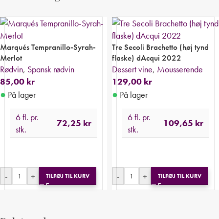
Marqués Tempranillo-Syrah-
Tre Secoli Brachetto (høj tynd
Merlot
flaske) dAcqui 2022
Rødvin
,
Spansk rødvin
Dessert vine
,
Mousserende
85,00
kr
129,00
kr
●
●
På lager
På lager
6 fl. pr.
6 fl. pr.
72,25
kr
109,65
kr
stk.
stk.
-
+
-
+
TILFØJ TIL KURV
TILFØJ TIL KURV