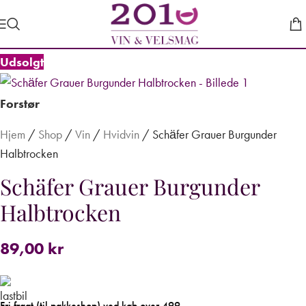
Udsolgt
Forstør
Hjem
/
Shop
/
Vin
/
Hvidvin
/
Schäfer Grauer Burgunder
Halbtrocken
Schäfer Grauer Burgunder
Halbtrocken
89,00
kr
Fri fragt (til pakkeshop) ved køb over 499,-