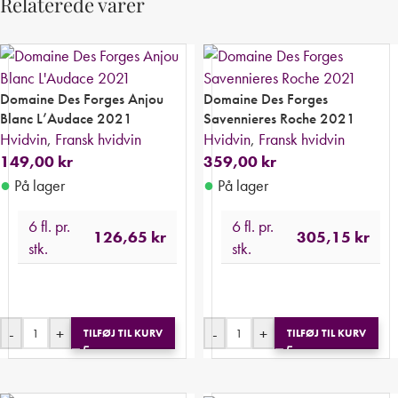
Relaterede varer
Domaine Des Forges Anjou
Domaine Des Forges
Blanc L’Audace 2021
Savennieres Roche 2021
Hvidvin
,
Fransk hvidvin
Hvidvin
,
Fransk hvidvin
149,00
kr
359,00
kr
●
●
På lager
På lager
6 fl. pr.
6 fl. pr.
126,65
kr
305,15
kr
stk.
stk.
-
+
-
+
TILFØJ TIL KURV
TILFØJ TIL KURV