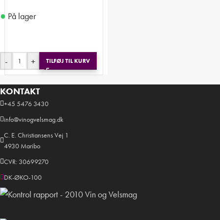
●
På lager
-
+
TILFØJ TIL KURV
KONTAKT
+45 5476 3430
info@vinogvelsmag.dk
C. E. Christiansens Vej 1
4930 Maribo
CVR: 30699270
DK-ØKO-100