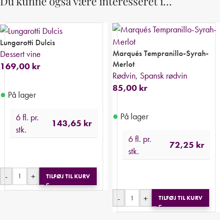
Du kunne også være interesseret i…
Lungarotti Dulcis
Marqués Tempranillo-Syrah-
Dessert vine
Merlot
169,00
kr
Rødvin
,
Spansk rødvin
85,00
kr
●
På lager
●
På lager
6 fl. pr.
143,65
kr
stk.
6 fl. pr.
72,25
kr
stk.
-
+
TILFØJ TIL KURV
-
+
TILFØJ TIL KURV