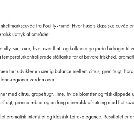
keltmarkscuvée fra Pouilly-Fumé. Hvor husets klassiske cuvée er 
neralsk udtryk af området.
ly-sur-Loire, hvor især flint- og kalkholdige jorde bidrager til v
emperaturkontrollerede ståltanke for at bevare friskhed, aromatik
uen her udvikler en særlig balance mellem citrus, grøn frugt, flora
Blanc-regioner verden over.
ner med citrus, grapefrugt, lime, hvide blomster og friskklippede ur
sfrugt, grønne æbler og en lang mineralsk afslutning med flot spæ
flot aromatisk intensitet og klassisk Loire-elegance. Resultatet 