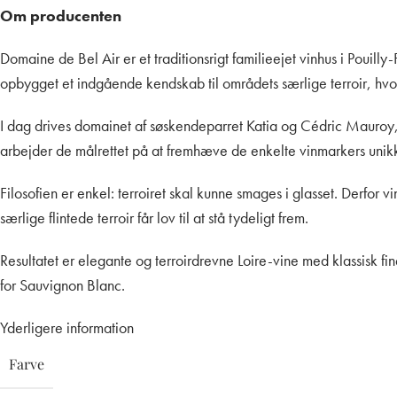
Om producenten
Domaine de Bel Air er et traditionsrigt familieejet vinhus i Pou
opbygget et indgående kendskab til områdets særlige terroir, hvor 
I dag drives domainet af søskendeparret Katia og Cédric Mauroy, 
arbejder de målrettet på at fremhæve de enkelte vinmarkers unikk
Filosofien er enkel: terroiret skal kunne smages i glasset. Derfor
særlige flintede terroir får lov til at stå tydeligt frem.
Resultatet er elegante og terroirdrevne Loire-vine med klassisk fi
for Sauvignon Blanc.
Yderligere information
Farve