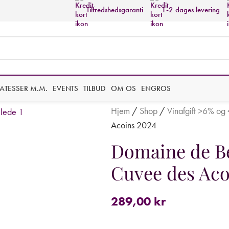
Tilfredshedsgaranti
1-2 dages levering
KATESSER M.M.
EVENTS
TILBUD
OM OS
ENGROS
Hjem
/
Shop
/
Vinafgift >6% og
Acoins 2024
Domaine de Be
Cuvee des Aco
289,00
kr