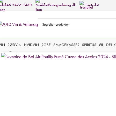
+45 5476 3430
info@vinogvelsmag.dk
Trustpilot
VIN
RØDVIN
HVIDVIN
ROSÉ
SMAGEKASSER
SPIRITUS
ØL
DELI
Forstør