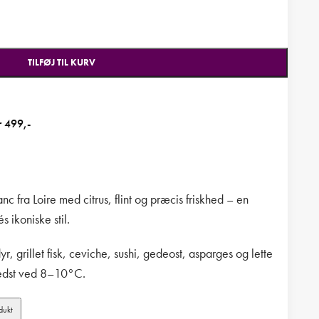
TILFØJ TIL KURV
r 499,-
 fra Loire med citrus, flint og præcis friskhed – en
s ikoniske stil.
dyr, grillet fisk, ceviche, sushi, gedeost, asparges og lette
 bedst ved 8–10°C.
dukt