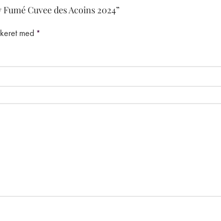
ly Fumé Cuvee des Acoins 2024”
rkeret med
*