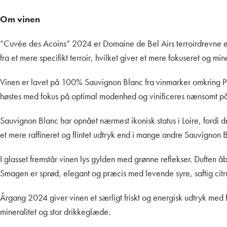
Om vinen
“Cuvée des Acoins” 2024 er Domaine de Bel Airs terroirdrevne en
fra et mere specifikt terroir, hvilket giver et mere fokuseret og mi
Vinen er lavet på 100% Sauvignon Blanc fra vinmarker omkring Pouil
høstes med fokus på optimal modenhed og vinificeres nænsomt på t
Sauvignon Blanc har opnået nærmest ikonisk status i Loire, fordi dr
et mere raffineret og flintet udtryk end i mange andre Sauvignon 
I glasset fremstår vinen lys gylden med grønne reflekser. Duften åb
Smagen er sprød, elegant og præcis med levende syre, saftig citru
Årgang 2024 giver vinen et særligt friskt og energisk udtryk med 
mineralitet og stor drikkeglæde.