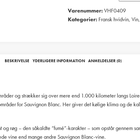
Varenummer:
VHF0409
Kategorier:
Fransk hvidvin
,
Vin
,
Print
BESKRIVELSE
YDERLIGERE INFORMATION
ANMELDELSER (0)
områder og strækker sig over mere end 1.000 kilometer langs Loire-
åder for Sauvignon Blanc. Her giver det kølige klima og de kalk-
f flint og røg – den såkaldte “fumé”-karakter – som opstår gennem
rerede vine end mange andre Sauvignon Blanc-vine.