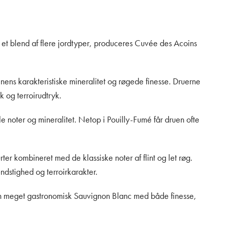
et blend af flere jordtyper, produceres Cuvée des Acoins
inens karakteristiske mineralitet og røgede finesse. Druerne
 og terroirudtryk.
le noter og mineralitet. Netop i Pouilly-Fumé får druen ofte
ter kombineret med de klassiske noter af flint og let røg.
ndstighed og terroirkarakter.
er en meget gastronomisk Sauvignon Blanc med både finesse,