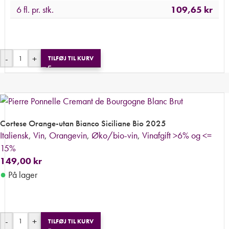
6 fl. pr. stk.
109,65
kr
-
+
TILFØJ TIL KURV
Cortese Orange-utan Bianco Siciliane Bio 2025
Italiensk
,
Vin
,
Orangevin
,
Øko/bio-vin
,
Vinafgift >6% og <=
15%
149,00
kr
●
På lager
-
+
TILFØJ TIL KURV