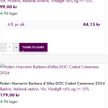
Vin
,
Hvidvin
,
Italiensk hvidvin
,
Vinafgift >6% og <= 15%
99,00
kr
●
På lager
6 fl. pr. stk.
84,15
kr
-
+
TILFØJ TIL KURV
Poderi Marcarini Barbera d’Alba DOC Ciabot Camerano 2024
Rødvin
,
Italiensk rødvin
,
Vin
,
Vinafgift >6% og <= 15%
179,00
kr
●
På lager