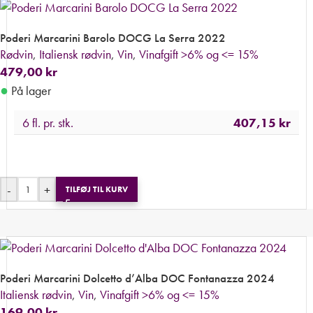
Poderi Marcarini Barolo DOCG La Serra 2022
Rødvin
,
Italiensk rødvin
,
Vin
,
Vinafgift >6% og <= 15%
479,00
kr
●
På lager
6 fl. pr. stk.
407,15
kr
-
+
TILFØJ TIL KURV
Poderi Marcarini Dolcetto d’Alba DOC Fontanazza 2024
Italiensk rødvin
,
Vin
,
Vinafgift >6% og <= 15%
169,00
kr