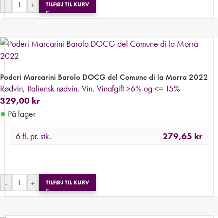
-
+
TILFØJ TIL KURV
Poderi Marcarini Barolo DOCG del Comune di la Morra 2022
Rødvin
,
Italiensk rødvin
,
Vin
,
Vinafgift >6% og <= 15%
329,00
kr
●
På lager
6 fl. pr. stk.
279,65
kr
-
+
TILFØJ TIL KURV