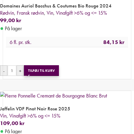
Domaines Auriol Bacchus & Coutumes Bio Rouge 2024
Rødvin
,
Fransk rødvin
,
Vin
,
Vinafgift >6% og <= 15%
99,00
kr
●
På lager
6 fl. pr. stk.
84,15
kr
-
+
TILFØJ TIL KURV
Jaffelin VDF Pinot Noir Rose 2025
Vin
,
Vinafgift >6% og <= 15%
109,00
kr
●
På lager