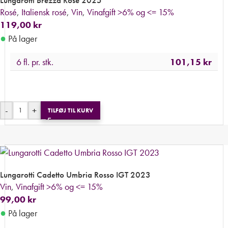
Rosé
,
Italiensk rosé
,
Vin
,
Vinafgift >6% og <= 15%
119,00
kr
●
På lager
6 fl. pr. stk.
101,15
kr
-
+
TILFØJ TIL KURV
Lungarotti Cadetto Umbria Rosso IGT 2023
Vin
,
Vinafgift >6% og <= 15%
99,00
kr
●
På lager