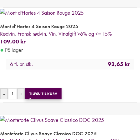
Mont d’Hortes 4 Saison Rouge 2025
Rødvin
,
Fransk rødvin
,
Vin
,
Vinafgift >6% og <= 15%
109,00
kr
●
På lager
6 fl. pr. stk.
92,65
kr
-
+
TILFØJ TIL KURV
Monteforte Clivus Soave Classico DOC 2025