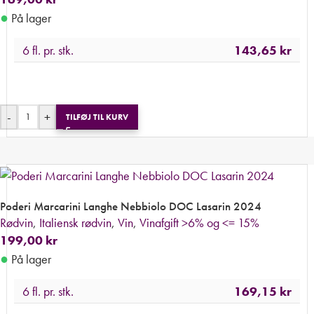
●
På lager
6 fl. pr. stk.
143,65
kr
-
+
TILFØJ TIL KURV
Poderi Marcarini Langhe Nebbiolo DOC Lasarin 2024
Rødvin
,
Italiensk rødvin
,
Vin
,
Vinafgift >6% og <= 15%
199,00
kr
●
På lager
6 fl. pr. stk.
169,15
kr