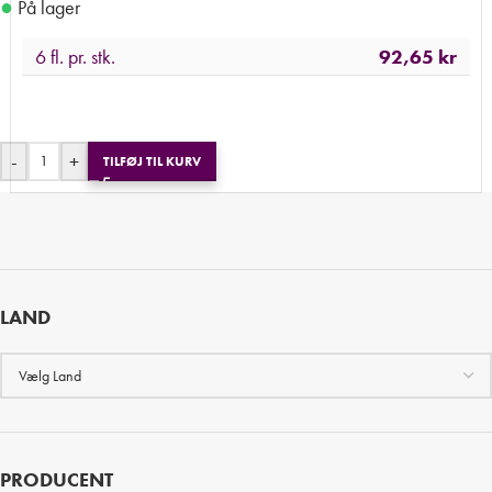
●
På lager
6 fl. pr. stk.
92,65
kr
-
+
TILFØJ TIL KURV
LAND
PRODUCENT