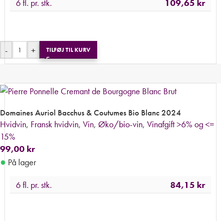
6 fl. pr. stk.
109,65
kr
-
+
TILFØJ TIL KURV
Domaines Auriol Bacchus & Coutumes Bio Blanc 2024
Hvidvin
,
Fransk hvidvin
,
Vin
,
Øko/bio-vin
,
Vinafgift >6% og <=
15%
99,00
kr
●
På lager
6 fl. pr. stk.
84,15
kr