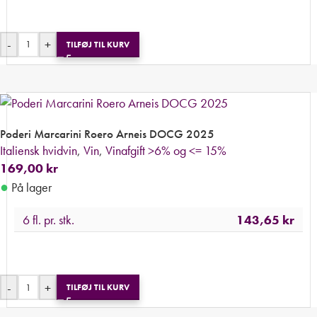
-
+
TILFØJ TIL KURV
Poderi Marcarini Roero Arneis DOCG 2025
Italiensk hvidvin
,
Vin
,
Vinafgift >6% og <= 15%
169,00
kr
●
På lager
6 fl. pr. stk.
143,65
kr
-
+
TILFØJ TIL KURV