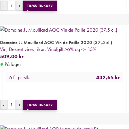
-
+
TILFØJ TIL KURV
Domaine JL Mouillard AOC Vin de Paille 2020 (37,5 cl.)
Vin
,
Dessert vine
,
Likør
,
Vinafgift >6% og <= 15%
509,00
kr
●
På lager
6 fl. pr. stk.
432,65
kr
-
+
TILFØJ TIL KURV