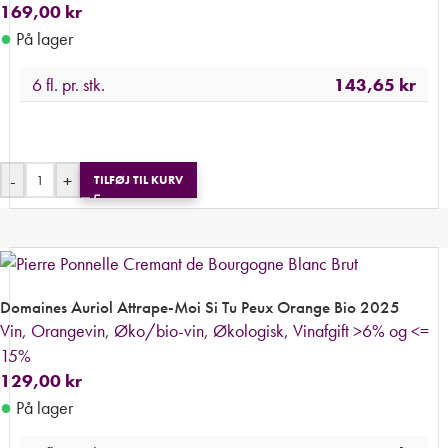
169,00
kr
●
På lager
6 fl. pr. stk.
143,65
kr
-
+
TILFØJ TIL KURV
Domaines Auriol Attrape-Moi Si Tu Peux Orange Bio 2025
Vin
,
Orangevin
,
Øko/bio-vin
,
Økologisk
,
Vinafgift >6% og <=
15%
129,00
kr
●
På lager