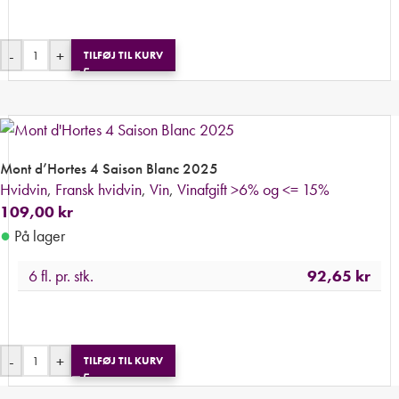
-
+
TILFØJ TIL KURV
Mont d’Hortes 4 Saison Blanc 2025
Hvidvin
,
Fransk hvidvin
,
Vin
,
Vinafgift >6% og <= 15%
109,00
kr
●
På lager
6 fl. pr. stk.
92,65
kr
-
+
TILFØJ TIL KURV