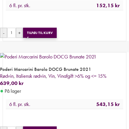
6 fl. pr. stk.
152,15
kr
-
+
TILFØJ TIL KURV
Poderi Marcarini Barolo DOCG Brunate 2021
Rødvin
,
Italiensk rødvin
,
Vin
,
Vinafgift >6% og <= 15%
639,00
kr
●
På lager
6 fl. pr. stk.
543,15
kr