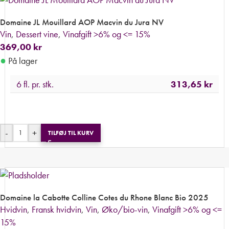
Domaine JL Mouillard AOP Macvin du Jura NV
Vin
,
Dessert vine
,
Vinafgift >6% og <= 15%
369,00
kr
●
På lager
6 fl. pr. stk.
313,65
kr
-
+
TILFØJ TIL KURV
Domaine la Cabotte Colline Cotes du Rhone Blanc Bio 2025
Hvidvin
,
Fransk hvidvin
,
Vin
,
Øko/bio-vin
,
Vinafgift >6% og <=
15%