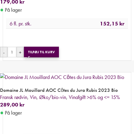
179,00
kr
●
På lager
6 fl. pr. stk.
152,15
kr
-
+
TILFØJ TIL KURV
Domaine JL Mouillard AOC Côtes du Jura Rubis 2023 Bio
Fransk rødvin
,
Vin
,
Øko/bio-vin
,
Vinafgift >6% og <= 15%
289,00
kr
●
På lager