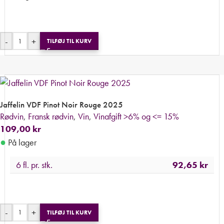
-
+
TILFØJ TIL KURV
Jaffelin VDF Pinot Noir Rouge 2025
Rødvin
,
Fransk rødvin
,
Vin
,
Vinafgift >6% og <= 15%
109,00
kr
●
På lager
6 fl. pr. stk.
92,65
kr
-
+
TILFØJ TIL KURV