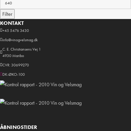
Filter
KONTAKT
+45 5476 3430
info@vinogvelsmag.dk
C. E. Christiansens Vej 1
4930 Maribo
CVR: 30699270
DK-ØKO-100
ÅBNINGSTIDER