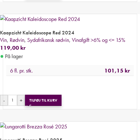
Kaapzicht Kaleidoscope Red 2024
Vin
,
Rødvin
,
Sydafrikansk rødvin
,
Vinafgift >6% og <= 15%
119,00
kr
●
På lager
6 fl. pr. stk.
101,15
kr
-
+
TILFØJ TIL KURV
Lungarotti Brezza Rosé 2025