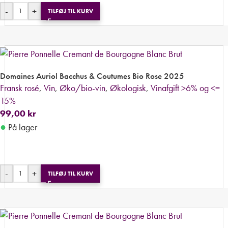
-
+
TILFØJ TIL KURV
Domaines Auriol Bacchus & Coutumes Bio Rose 2025
Fransk rosé
,
Vin
,
Øko/bio-vin
,
Økologisk
,
Vinafgift >6% og <=
15%
99,00
kr
●
På lager
-
+
TILFØJ TIL KURV