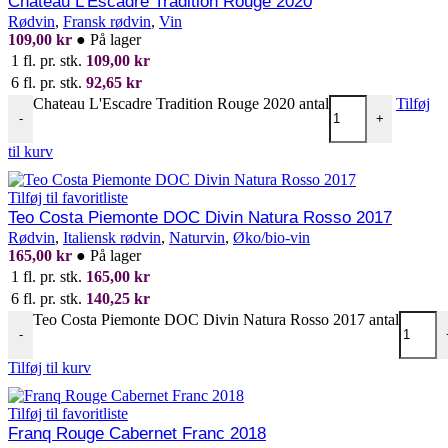
Chateau L’Escadre Tradition Rouge 2020
Rødvin
,
Fransk rødvin
,
Vin
109,00
kr
●
På lager
1 fl. pr. stk.
109,00
kr
6 fl. pr. stk.
92,65
kr
Chateau L'Escadre Tradition Rouge 2020 antal
Tilføj
-
+
til kurv
Tilføj til favoritliste
Teo Costa Piemonte DOC Divin Natura Rosso 2017
Rødvin
,
Italiensk rødvin
,
Naturvin
,
Øko/bio-vin
165,00
kr
●
På lager
1 fl. pr. stk.
165,00
kr
6 fl. pr. stk.
140,25
kr
Teo Costa Piemonte DOC Divin Natura Rosso 2017 antal
-
Tilføj til kurv
Tilføj til favoritliste
Franq Rouge Cabernet Franc 2018