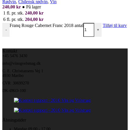
Rødvin
,
Chilensk rødvin
,
Vin
240,00
kr
●
På lager
1 fl. pr. stk.
240,00
kr
6 fl. pr. stk.
204,00
kr
Franq Rouge Cabernet Franc 2018 antal
Tilføj til kurv
-
+
Kontakt
+45 5476 3430
info@vinogvelsmag.dk
C. E. Christiansens Vej 1
4930 Maribo
CVR: 30699270
DK-ØKO-100
Åbningstider
Mandag 09.00 - 17.00