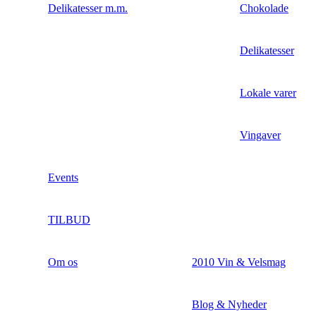
Delikatesser m.m.
Chokolade
Delikatesser
Lokale varer
Vingaver
Events
TILBUD
Om os
2010 Vin & Velsmag
Blog & Nyheder