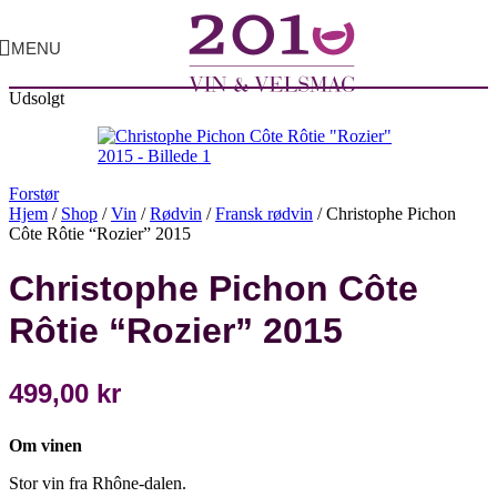
MENU
Udsolgt
Forstør
Hjem
/
Shop
/
Vin
/
Rødvin
/
Fransk rødvin
/
Christophe Pichon
Côte Rôtie “Rozier” 2015
Christophe Pichon Côte
Rôtie “Rozier” 2015
499,00
kr
Om vinen
Stor vin fra Rhône-dalen.