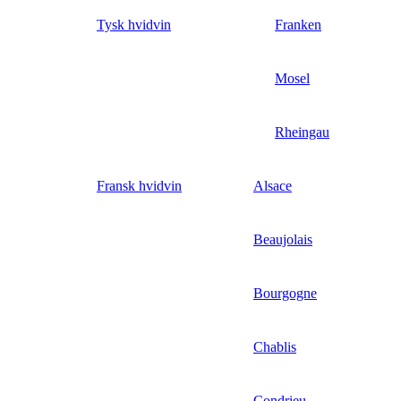
Tysk hvidvin
Franken
Mosel
Rheingau
Fransk hvidvin
Alsace
Beaujolais
Bourgogne
Chablis
Condrieu