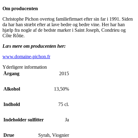
Om producenten
Christophe Pichon overtog familiefirmaet efter sin far i 1991. Siden
da har han stræbt efter at lave bedre og bedre vine. Her har han
hjælp fra nogle af de bedste marker i Saint Joseph, Condrieu og
Côte Rôtie.
Læs mere om producenten her:
www.domaine-pichon.fr
Yderligere information
Årgang
2015
Alkohol
13,50%
Indhold
75 cl.
Indeholder sulfitter
Ja
Drue
Syrah
,
Viognier