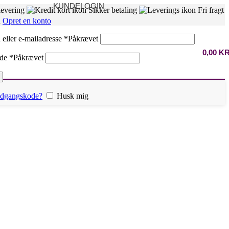
KUNDELOGIN
levering
Sikker betaling
Fri fragt
n
Opret en konto
eller e-mailadresse
*
Påkrævet
0,00
K
ode
*
Påkrævet
 adgangskode?
Husk mig