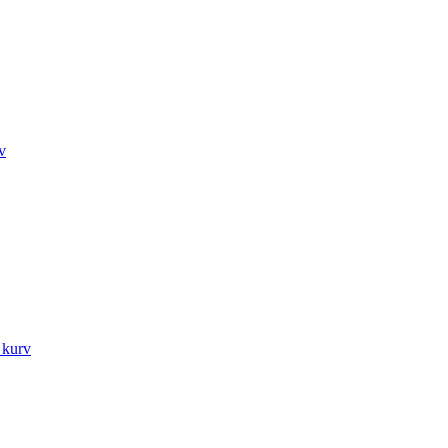
rv
l kurv