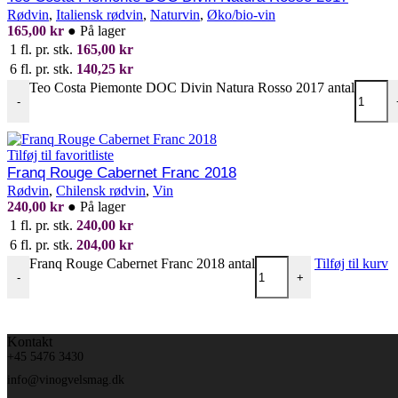
Rødvin
,
Italiensk rødvin
,
Naturvin
,
Øko/bio-vin
165,00
kr
●
På lager
1 fl. pr. stk.
165,00
kr
6 fl. pr. stk.
140,25
kr
Teo Costa Piemonte DOC Divin Natura Rosso 2017 antal
-
Tilføj til favoritliste
Franq Rouge Cabernet Franc 2018
Rødvin
,
Chilensk rødvin
,
Vin
240,00
kr
●
På lager
1 fl. pr. stk.
240,00
kr
6 fl. pr. stk.
204,00
kr
Franq Rouge Cabernet Franc 2018 antal
Tilføj til kurv
-
+
Kontakt
+45 5476 3430
info@vinogvelsmag.dk