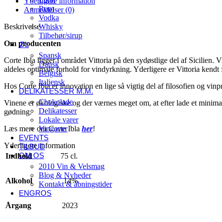
Yderligere information
Rom
Anmeldelser (0)
Vodka
Beskrivelse
Whisky
Tilbehør/sirup
Om producenten
ØL
Spansk
Corte Ibla ligger i området Vittoria på den sydøstlige del af Sicilien
Dansk
aldeles optimale forhold for vindyrkning. Yderligere er Vittoria kendt 
Belgisk
Italiensk
Hos Corte Ibla er innovation en lige så vigtig del af filosofien og vi
DELIKATESSER M.M.
Chokolade
Vinene er økologiske og der værnes meget om, at efter lade et minimal
Delikatesser
gødning.
Lokale varer
Læs mere om Corte Ibla
her
!
Vingaver
EVENTS
Yderligere information
TILBUD
OM OS
Indhold
75 cl.
2010 Vin & Velsmag
Blog & Nyheder
Alkohol
14%
Kontakt & åbningstider
ENGROS
Årgang
2023