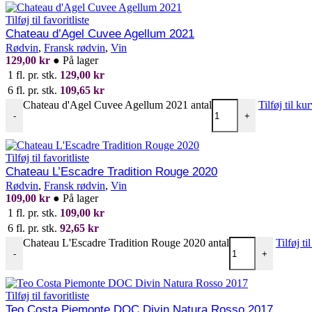
Tilføj til favoritliste
Chateau d’Agel Cuvee Agellum 2021
Rødvin
,
Fransk rødvin
,
Vin
129,00
kr
●
På lager
1 fl. pr. stk.
129,00
kr
6 fl. pr. stk.
109,65
kr
Chateau d'Agel Cuvee Agellum 2021 antal
Tilføj til ku
-
+
Tilføj til favoritliste
Chateau L’Escadre Tradition Rouge 2020
Rødvin
,
Fransk rødvin
,
Vin
109,00
kr
●
På lager
1 fl. pr. stk.
109,00
kr
6 fl. pr. stk.
92,65
kr
Chateau L'Escadre Tradition Rouge 2020 antal
Tilføj ti
-
+
Tilføj til favoritliste
Teo Costa Piemonte DOC Divin Natura Rosso 2017