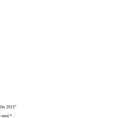
 Bio 2023”
et med
*