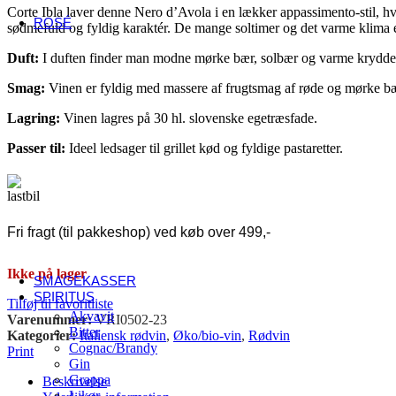
USA
Corte Ibla laver denne Nero d’Avola i en lækker appassimento-stil, hvor
ROSÉ
sødmefuld og fyldig karaktér. De mange soltimer og det varme klima er
Fransk rosé
Alsace
Duft:
I duften finder man modne mørke bær, solbær og varme krydde
Côtes de Provence
Smag:
Vinen er fyldig med massere af frugtsmag af røde og mørke bæ
Languedoc-Roussillon
Sancerre
Lagring:
Vinen lagres på 30 hl. slovenske egetræsfade.
Italiensk rosé
Abruzzo
Passer til:
Ideel ledsager til grillet kød og fyldige pastaretter.
Umbrien
Veneto
Andre lande
Danmark
Østrig
Fri fragt (til pakkeshop) ved køb over 499,-
Spanien
Sydafrika
Tyskland
Ikke på lager
SMAGEKASSER
SPIRITUS
Tilføj til favoritliste
Akvavit
Varenummer:
VRI0502-23
Bitter
Kategorier:
Italiensk rødvin
,
Øko/bio-vin
,
Rødvin
Cognac/Brandy
Print
Gin
Grappa
Beskrivelse
Likør