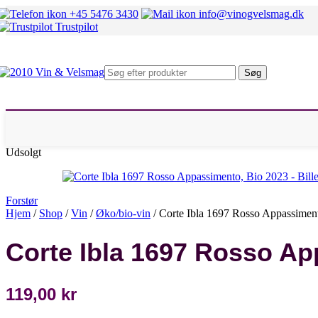
Mosel
+45 5476 3430
info@vinogvelsmag.dk
Rheingau
Trustpilot
Fransk hvidvin
Alsace
Beaujolais
Bourgogne
Søg
Chablis
Condrieu
Sancerre
Pouilly Fumé
Rhône Nord
Rhône Syd
Udsolgt
Italiensk hvidvin
Alto Adige
Marche
Piemonte
Forstør
Sicilien
Hjem
/
Shop
/
Vin
/
Øko/bio-vin
/
Corte Ibla 1697 Rosso Appassimen
Umbrien
Veneto
Corte Ibla 1697 Rosso Ap
Andre lande
Chile
Danmark
Østrig
119,00
kr
Spanien
Sydafrika