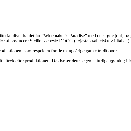
. Vittoria bliver kaldet for “Winemaker’s Paradise” med dets røde jord, 
for at producere Siciliens eneste DOCG (højeste kvalitetskrav i Italien).
nproduktionen, som respekten for de mangeårige gamle traditioner.
t aftryk efter produktionen. De dyrker deres egen naturlige gødning i 