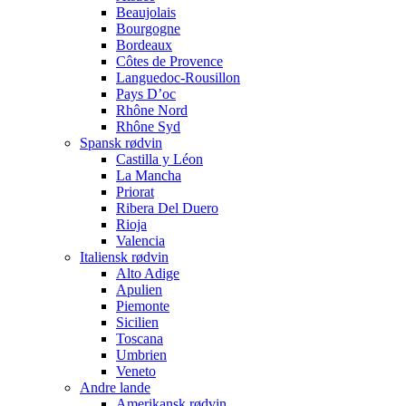
Beaujolais
Bourgogne
Bordeaux
Côtes de Provence
Languedoc-Rousillon
Pays D’oc
Rhône Nord
Rhône Syd
Spansk rødvin
Castilla y Léon
La Mancha
Priorat
Ribera Del Duero
Rioja
Valencia
Italiensk rødvin
Alto Adige
Apulien
Piemonte
Sicilien
Toscana
Umbrien
Veneto
Andre lande
Amerikansk rødvin