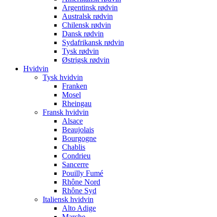
Argentinsk rødvin
Australsk rødvin
Chilensk rødvin
Dansk rødvin
Sydafrikansk rødvin
Tysk rødvin
Østrigsk rødvin
Hvidvin
Tysk hvidvin
Franken
Mosel
Rheingau
Fransk hvidvin
Alsace
Beaujolais
Bourgogne
Chablis
Condrieu
Sancerre
Pouilly Fumé
Rhône Nord
Rhône Syd
Italiensk hvidvin
Alto Adige
Marche