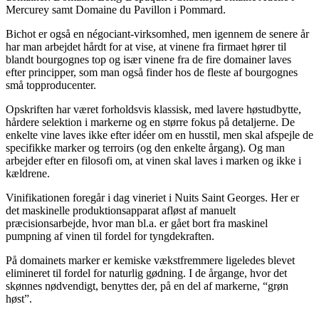
Mercurey samt Domaine du Pavillon i Pommard.
Bichot er også en négociant-virksomhed, men igennem de senere år
har man arbejdet hårdt for at vise, at vinene fra firmaet hører til
blandt bourgognes top og især vinene fra de fire domainer laves
efter principper, som man også finder hos de fleste af bourgognes
små topproducenter.
Opskriften har været forholdsvis klassisk, med lavere høstudbytte,
hårdere selektion i markerne og en større fokus på detaljerne. De
enkelte vine laves ikke efter idéer om en husstil, men skal afspejle de
specifikke marker og terroirs (og den enkelte årgang). Og man
arbejder efter en filosofi om, at vinen skal laves i marken og ikke i
kældrene.
Vinifikationen foregår i dag vineriet i Nuits Saint Georges. Her er
det maskinelle produktionsapparat afløst af manuelt
præcisionsarbejde, hvor man bl.a. er gået bort fra maskinel
pumpning af vinen til fordel for tyngdekraften.
På domainets marker er kemiske vækstfremmere ligeledes blevet
elimineret til fordel for naturlig gødning. I de årgange, hvor det
skønnes nødvendigt, benyttes der, på en del af markerne, “grøn
høst”.