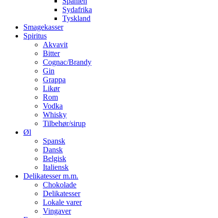
Spanien
Sydafrika
Tyskland
Smagekasser
Spiritus
Akvavit
Bitter
Cognac/Brandy
Gin
Grappa
Likør
Rom
Vodka
Whisky
Tilbehør/sirup
Øl
Spansk
Dansk
Belgisk
Italiensk
Delikatesser m.m.
Chokolade
Delikatesser
Lokale varer
Vingaver