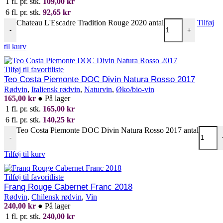
1 fl. pr. stk.
109,00
kr
6 fl. pr. stk.
92,65
kr
Chateau L'Escadre Tradition Rouge 2020 antal
Tilføj
-
+
til kurv
Tilføj til favoritliste
Teo Costa Piemonte DOC Divin Natura Rosso 2017
Rødvin
,
Italiensk rødvin
,
Naturvin
,
Øko/bio-vin
165,00
kr
●
På lager
1 fl. pr. stk.
165,00
kr
6 fl. pr. stk.
140,25
kr
Teo Costa Piemonte DOC Divin Natura Rosso 2017 antal
-
Tilføj til kurv
Tilføj til favoritliste
Franq Rouge Cabernet Franc 2018
Rødvin
,
Chilensk rødvin
,
Vin
240,00
kr
●
På lager
1 fl. pr. stk.
240,00
kr