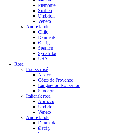
Piemonte
Sicilien
Umbrien
Veneto
Andre lande
Chile
Danmark
Østrig
Spanien
Sydafrika
USA
Rosé
Fransk rosé
Alsace
Côtes de Provence
Languedoc-Roussillon
Sancerre
Italiensk rosé
Abruzzo
Umbrien
Veneto
Andre lande
Danmark
Østrig