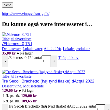
https://www.vinogvelsmag.dk/
Du kunne også være interesseret i…
Tilføj til favoritliste
Æblemost 0,75 l
Delikatesser
,
Lokale varer
,
Alkoholfrit
,
Lokale produkter
35,00
kr
●
På lager
Æblemost 0,75 l antal
Tilføj til kurv
-
+
Tilføj til favoritliste
Tre Secoli Brachetto (høj tynd flaske) dAcqui 2022
Dessert vine
,
Mousserende
129,00
kr
●
På lager
1 fl. pr. stk.
129,00
kr
6 fl. pr. stk.
109,65
kr
Tre Secoli Brachetto (høj tynd flaske) dAcqui 2022 antal
-
+