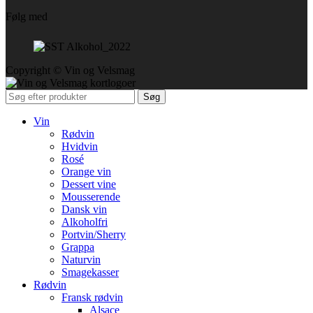
Følg med
Copyright © Vin og Velsmag
Søg
Vin
Rødvin
Hvidvin
Rosé
Orange vin
Dessert vine
Mousserende
Dansk vin
Alkoholfri
Portvin/Sherry
Grappa
Naturvin
Smagekasser
Rødvin
Fransk rødvin
Alsace