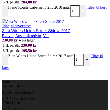
6 fl. pr. stk.
204,00
kr
Franq Rouge Cabernet Franc 2018 antal
Tilføj til kurv
-
+
Tilføj til favoritliste
Zitta Wines Union Street Shiraz 2017
Rødvin
,
Australsk rødvin
,
Vin
230,00
kr
●
På lager
1 fl. pr. stk.
230,00
kr
6 fl. pr. stk.
195,50
kr
Zitta Wines Union Street Shiraz 2017 antal
Tilføj til
-
+
kurv
Kontakt
+45 5476 3430
info@vinogvelsmag.dk
C. E. Christiansens Vej 1
4930 Maribo
CVR: 30699270