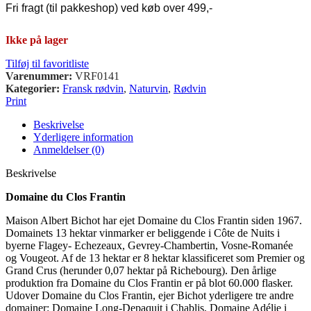
Fri fragt (til pakkeshop) ved køb over 499,-
Ikke på lager
Tilføj til favoritliste
Varenummer:
VRF0141
Kategorier:
Fransk rødvin
,
Naturvin
,
Rødvin
Print
Beskrivelse
Yderligere information
Anmeldelser (0)
Beskrivelse
Domaine du Clos Frantin
Maison Albert Bichot har ejet Domaine du Clos Frantin siden 1967.
Domainets 13 hektar vinmarker er beliggende i Côte de Nuits i
byerne Flagey- Echezeaux, Gevrey-Chambertin, Vosne-Romanée
og Vougeot. Af de 13 hektar er 8 hektar klassificeret som Premier og
Grand Crus (herunder 0,07 hektar på Richebourg). Den årlige
produktion fra Domaine du Clos Frantin er på blot 60.000 flasker.
Udover Domaine du Clos Frantin, ejer Bichot yderligere tre andre
domainer: Domaine Long-Depaquit i Chablis, Domaine Adélie i