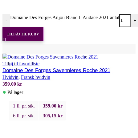
Domaine Des Forges Anjou Blanc L'Audace 2021 antal
-
+
TILFØJ TIL KURV
Tilføj til favoritliste
Domaine Des Forges Savennieres Roche 2021
Hvidvin
,
Fransk hvidvin
359,00
kr
●
På lager
1 fl. pr. stk.
359,00
kr
6 fl. pr. stk.
305,15
kr