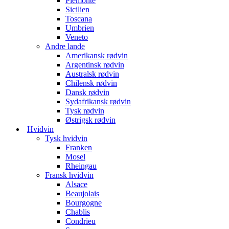
Piemonte
Sicilien
Toscana
Umbrien
Veneto
Andre lande
Amerikansk rødvin
Argentinsk rødvin
Australsk rødvin
Chilensk rødvin
Dansk rødvin
Sydafrikansk rødvin
Tysk rødvin
Østrigsk rødvin
Hvidvin
Tysk hvidvin
Franken
Mosel
Rheingau
Fransk hvidvin
Alsace
Beaujolais
Bourgogne
Chablis
Condrieu