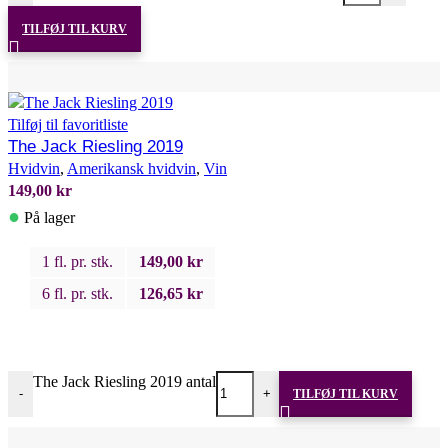
TILFØJ TIL KURV
Tilføj til favoritliste
The Jack Riesling 2019
Hvidvin
,
Amerikansk hvidvin
,
Vin
149,00
kr
●
På lager
1 fl. pr. stk.
149,00
kr
6 fl. pr. stk.
126,65
kr
The Jack Riesling 2019 antal
-
+
TILFØJ TIL KURV