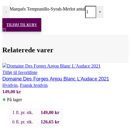
Marqués Tempranillo-Syrah-Merlot antal
-
+
TILFØJ TIL KURV
Relaterede varer
Tilføj til favoritliste
Domaine Des Forges Anjou Blanc L’Audace 2021
Hvidvin
,
Fransk hvidvin
149,00
kr
●
På lager
1 fl. pr. stk.
149,00
kr
6 fl. pr. stk.
126,65
kr