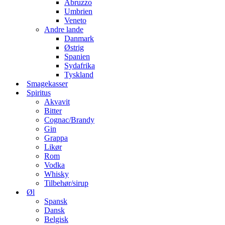
Abruzzo
Umbrien
Veneto
Andre lande
Danmark
Østrig
Spanien
Sydafrika
Tyskland
Smagekasser
Spiritus
Akvavit
Bitter
Cognac/Brandy
Gin
Grappa
Likør
Rom
Vodka
Whisky
Tilbehør/sirup
Øl
Spansk
Dansk
Belgisk