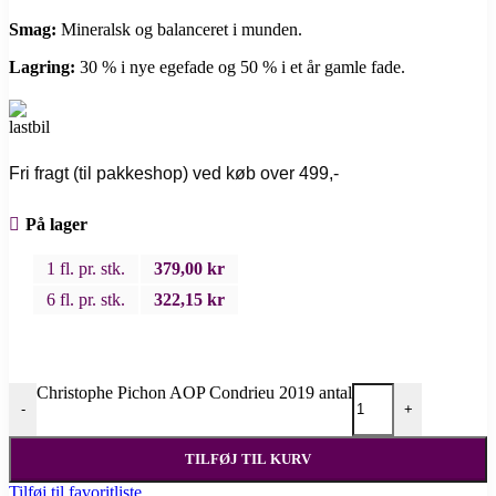
Smag:
Mineralsk og balanceret i munden.
Lagring:
30 % i nye egefade og 50 % i et år gamle fade.
Fri fragt (til pakkeshop) ved køb over 499,-
På lager
1 fl. pr. stk.
379,00
kr
6 fl. pr. stk.
322,15
kr
Christophe Pichon AOP Condrieu 2019 antal
-
+
TILFØJ TIL KURV
Tilføj til favoritliste