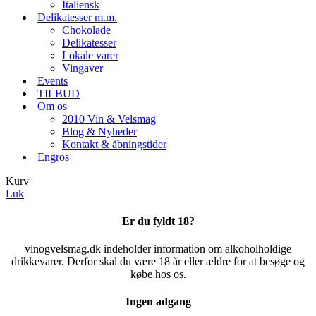
Italiensk
Delikatesser m.m.
Chokolade
Delikatesser
Lokale varer
Vingaver
Events
TILBUD
Om os
2010 Vin & Velsmag
Blog & Nyheder
Kontakt & åbningstider
Engros
Kurv
Luk
Er du fyldt 18?
vinogvelsmag.dk indeholder information om alkoholholdige
drikkevarer. Derfor skal du være 18 år eller ældre for at besøge og
købe hos os.
Ingen adgang