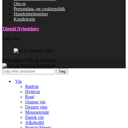
Om os
Persondata- og cookiepolitik
Handelsbetingelser
Kundelogin
Tilmeld Nyhedsbrev
Følg med
Copyright © Vin og Velsmag
Søg
Vin
Rødvin
Hvidvin
Rosé
Orange vin
Dessert vine
Mousserende
Dansk vin
Alkoholfri
Portvin/Sherry