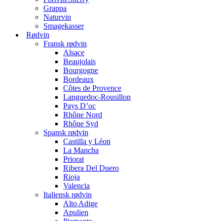
Grappa
Naturvin
Smagekasser
Rødvin
Fransk rødvin
Alsace
Beaujolais
Bourgogne
Bordeaux
Côtes de Provence
Languedoc-Rousillon
Pays D’oc
Rhône Nord
Rhône Syd
Spansk rødvin
Castilla y Léon
La Mancha
Priorat
Ribera Del Duero
Rioja
Valencia
Italiensk rødvin
Alto Adige
Apulien