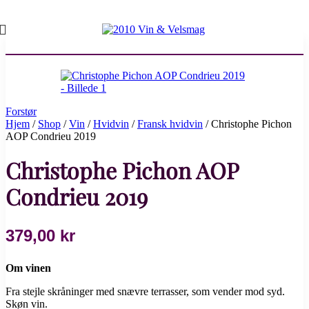
Forstør
Hjem
/
Shop
/
Vin
/
Hvidvin
/
Fransk hvidvin
/
Christophe Pichon
AOP Condrieu 2019
Christophe Pichon AOP
Condrieu 2019
379,00
kr
Om vinen
Fra stejle skråninger med snævre terrasser, som vender mod syd.
Skøn vin.