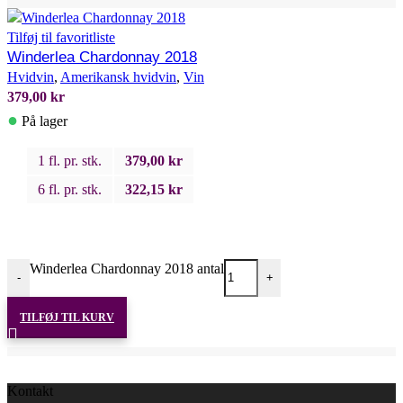
Tilføj til favoritliste
Winderlea Chardonnay 2018
Hvidvin
,
Amerikansk hvidvin
,
Vin
379,00
kr
●
På lager
1 fl. pr. stk.
379,00
kr
6 fl. pr. stk.
322,15
kr
Winderlea Chardonnay 2018 antal
-
+
TILFØJ TIL KURV
Kontakt