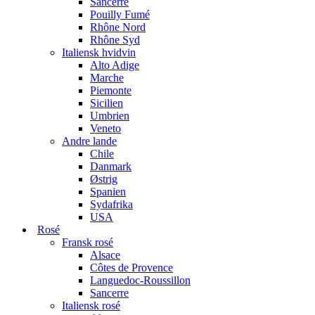
Sancerre
Pouilly Fumé
Rhône Nord
Rhône Syd
Italiensk hvidvin
Alto Adige
Marche
Piemonte
Sicilien
Umbrien
Veneto
Andre lande
Chile
Danmark
Østrig
Spanien
Sydafrika
USA
Rosé
Fransk rosé
Alsace
Côtes de Provence
Languedoc-Roussillon
Sancerre
Italiensk rosé