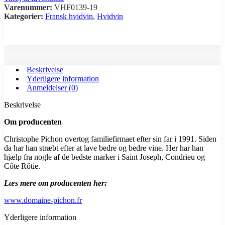
Varenummer:
VHF0139-19
Kategorier:
Fransk hvidvin
,
Hvidvin
Print
Beskrivelse
Yderligere information
Anmeldelser (0)
Beskrivelse
Om producenten
Christophe Pichon overtog familiefirmaet efter sin far i 1991. Siden
da har han stræbt efter at lave bedre og bedre vine. Her har han
hjælp fra nogle af de bedste marker i Saint Joseph, Condrieu og
Côte Rôtie.
Læs mere om producenten her:
www.domaine-pichon.fr
Yderligere information