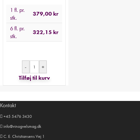
1 fl. pr.
379,00
kr
stk.
6 fl. pr.
322,15
kr
stk.
-
+
Tilføj til kurv
Kontakt
+45 5476 3430
info@vinogvelsmag.dk
C. E. Christiansens Vej 1