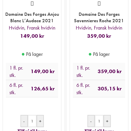
Domaine Des Forges Anjou
Domaine Des Forges
Blanc L’Audace 2021
Savennieres Roche 2021
Hvidvin
,
Fransk hvidvin
Hvidvin
,
Fransk hvidvin
149,00
kr
359,00
kr
●
●
På lager
På lager
1 fl. pr.
1 fl. pr.
149,00
kr
359,00
kr
stk.
stk.
6 fl. pr.
6 fl. pr.
126,65
kr
305,15
kr
stk.
stk.
-
+
-
+