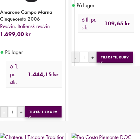
●
På lager
Amarone Campo Marna
Cinquecento 2006
6 fl. pr.
109,65
kr
Rødvin
,
Italiensk rødvin
stk.
1.699,00
kr
●
På lager
-
+
TILFØJ TIL KURV
6 fl.
pr.
1.444,15
kr
stk.
-
+
TILFØJ TIL KURV