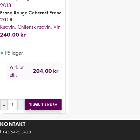
Franq Rouge Cabernet Franc
2018
Rødvin
,
Chilensk rødvin
,
Vin
240,00
kr
●
På lager
6 fl. pr.
204,00
kr
stk.
-
+
TILFØJ TIL KURV
KONTAKT
+45 5476 3430