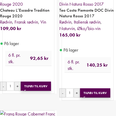
Chateau L’Escadre Tradition
Teo Costa Piemonte DOC Divin
Rouge 2020
Natura Rosso 2017
Rødvin
,
Fransk rødvin
,
Vin
Rødvin
,
Italiensk rødvin
,
109,00
kr
Naturvin
,
Øko/bio-vin
165,00
kr
●
På lager
●
På lager
6 fl. pr.
92,65
kr
stk.
6 fl. pr.
140,25
kr
stk.
-
+
TILFØJ TIL KURV
-
+
TILFØJ TIL KURV