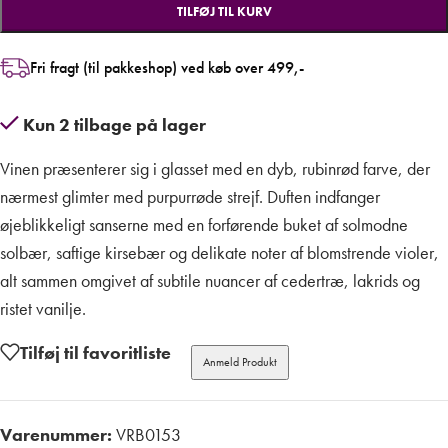
TILFØJ TIL KURV
Fri fragt (til pakkeshop) ved køb over 499,-
Kun 2 tilbage på lager
Vinen præsenterer sig i glasset med en dyb, rubinrød farve, der
nærmest glimter med purpurrøde strejf. Duften indfanger
øjeblikkeligt sanserne med en forførende buket af solmodne
solbær, saftige kirsebær og delikate noter af blomstrende violer,
alt sammen omgivet af subtile nuancer af cedertræ, lakrids og
ristet vanilje.
Tilføj til favoritliste
Anmeld Produkt
Varenummer:
VRB0153