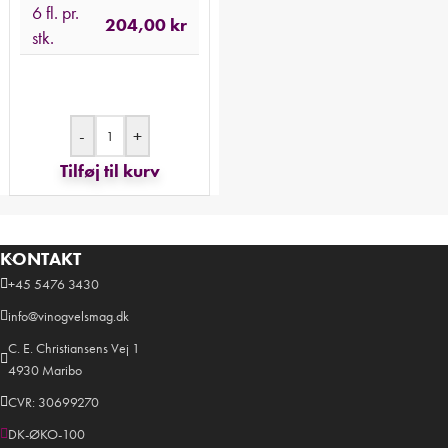
6 fl. pr.
204,00
kr
stk.
-
+
Tilføj til kurv
KONTAKT
+45 5476 3430
info@vinogvelsmag.dk
C. E. Christiansens Vej 1
4930 Maribo
CVR: 30699270
DK-ØKO-100