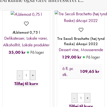
Æblemost 0,75 l
Delikatesser
,
Lokale varer
,
Tre Secoli Brachetto (høj tynd
flaske) dAcqui 2022
Alkoholfrit
,
Lokale produkter
Dessert vine
,
Mousserende
●
35,00
kr
På lager
●
129,00
kr
På lager
6 fl. pr.
109,65
kr
stk.
-
+
Tilføj til kurv
-
+
Tilføj til kurv