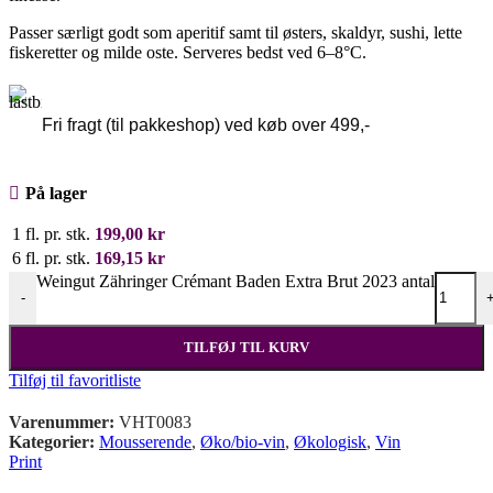
Passer særligt godt som aperitif samt til østers, skaldyr, sushi, lette
fiskeretter og milde oste. Serveres bedst ved 6–8°C.
Fri fragt (til pakkeshop) ved køb over 499,-
På lager
1 fl. pr. stk.
199,00
kr
6 fl. pr. stk.
169,15
kr
Weingut Zähringer Crémant Baden Extra Brut 2023 antal
-
TILFØJ TIL KURV
Tilføj til favoritliste
Varenummer:
VHT0083
Kategorier:
Mousserende
,
Øko/bio-vin
,
Økologisk
,
Vin
Print