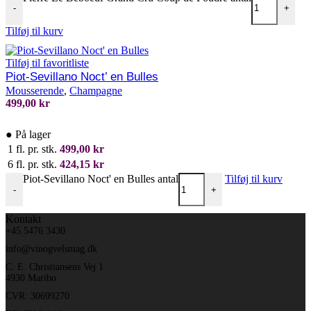
-
+
Tilføj til kurv
Tilføj til favoritliste
Piot-Sevillano Noct’ en Bulles
Mousserende
,
Champagne
499,00
kr
●
På lager
1 fl. pr. stk.
499,00
kr
6 fl. pr. stk.
424,15
kr
Piot-Sevillano Noct' en Bulles antal
Tilføj til kurv
-
+
Kontakt
+45 5476 3430
info@vinogvelsmag.dk
C. E. Christiansens Vej 1
4930 Maribo
CVR: 30699270