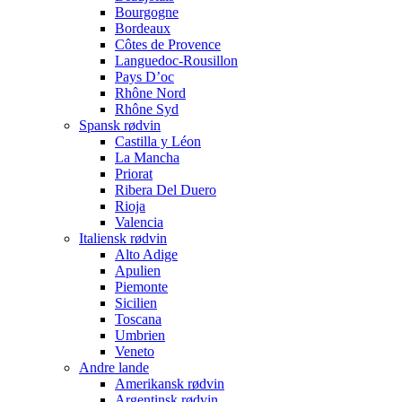
Bourgogne
Bordeaux
Côtes de Provence
Languedoc-Rousillon
Pays D’oc
Rhône Nord
Rhône Syd
Spansk rødvin
Castilla y Léon
La Mancha
Priorat
Ribera Del Duero
Rioja
Valencia
Italiensk rødvin
Alto Adige
Apulien
Piemonte
Sicilien
Toscana
Umbrien
Veneto
Andre lande
Amerikansk rødvin
Argentinsk rødvin