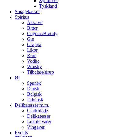
Sydafrika
Tyskland
Smagekasser
Spiritus
Akvavit
Bitter
Cognac/Brandy
Gin
Grappa
Likør
Rom
Vodka
Whisky
Tilbehør/sirup
Øl
Spansk
Dansk
Belgisk
Italiensk
Delikatesser m.m.
Chokolade
Delikatesser
Lokale varer
Vingaver
Events