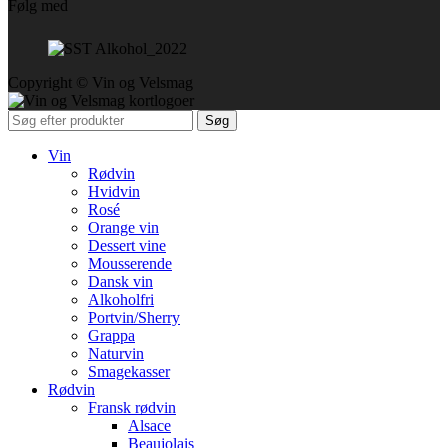
Følg med
Copyright © Vin og Velsmag
Søg
Vin
Rødvin
Hvidvin
Rosé
Orange vin
Dessert vine
Mousserende
Dansk vin
Alkoholfri
Portvin/Sherry
Grappa
Naturvin
Smagekasser
Rødvin
Fransk rødvin
Alsace
Beaujolais