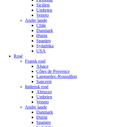
Sicilien
Umbrien
Veneto
Andre lande
Chile
Danmark
Østrig
Spanien
Sydafrika
USA
Rosé
Fransk rosé
Alsace
Côtes de Provence
Languedoc-Roussillon
Sancerre
Italiensk rosé
Abruzzo
Umbrien
Veneto
Andre lande
Danmark
Østrig
Spanien