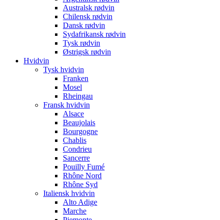
Australsk rødvin
Chilensk rødvin
Dansk rødvin
Sydafrikansk rødvin
Tysk rødvin
Østrigsk rødvin
Hvidvin
Tysk hvidvin
Franken
Mosel
Rheingau
Fransk hvidvin
Alsace
Beaujolais
Bourgogne
Chablis
Condrieu
Sancerre
Pouilly Fumé
Rhône Nord
Rhône Syd
Italiensk hvidvin
Alto Adige
Marche
Piemonte