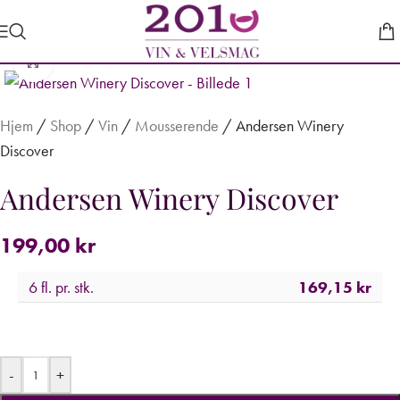
Forstør
Hjem
/
Shop
/
Vin
/
Mousserende
/
Andersen Winery
Discover
Andersen Winery Discover
199,00
kr
6 fl. pr. stk.
169,15
kr
-
+