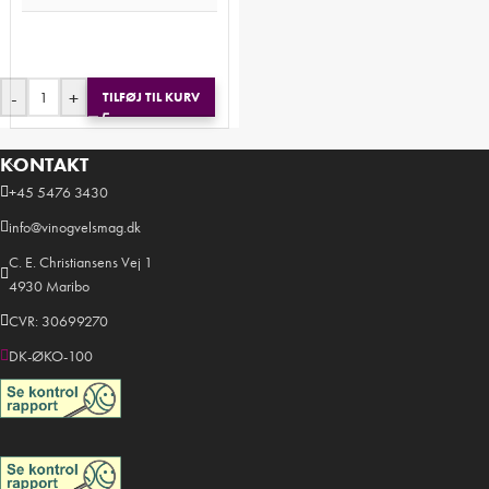
-
+
TILFØJ TIL KURV
KONTAKT
+45 5476 3430
info@vinogvelsmag.dk
C. E. Christiansens Vej 1
4930 Maribo
CVR: 30699270
DK-ØKO-100