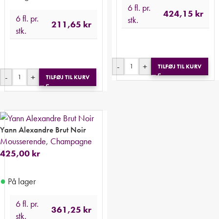
6 fl. pr.
424,15
kr
6 fl. pr.
stk.
211,65
kr
stk.
-
+
TILFØJ TIL KURV
-
+
TILFØJ TIL KURV
Yann Alexandre Brut Noir
Mousserende
,
Champagne
425,00
kr
●
På lager
6 fl. pr.
361,25
kr
stk.