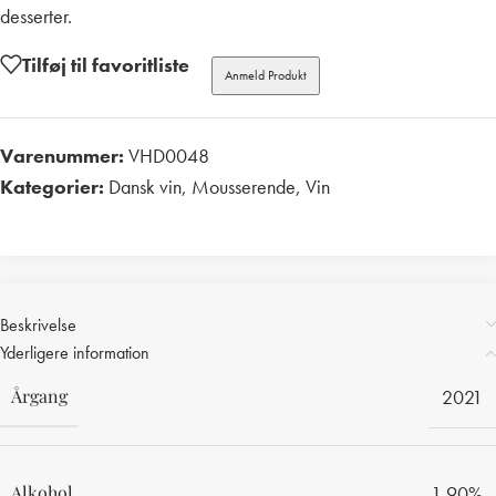
desserter.
Tilføj til favoritliste
Anmeld Produkt
Varenummer:
VHD0048
Kategorier:
Dansk vin
,
Mousserende
,
Vin
Print
Beskrivelse
Yderligere information
Årgang
2021
Alkohol
1,90%