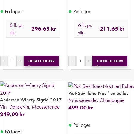
●
●
På lager
På lager
6 fl. pr.
6 fl. pr.
296,65
kr
211,65
kr
stk.
stk.
-
+
-
+
TILFØJ TIL KURV
TILFØJ TIL KURV
Piot-Sevillano Noct’ en Bulles
Andersen Winery Sigrid 2017
Mousserende
,
Champagne
Vin
,
Dansk vin
,
Mousserende
499,00
kr
249,00
kr
●
På lager
●
På lager