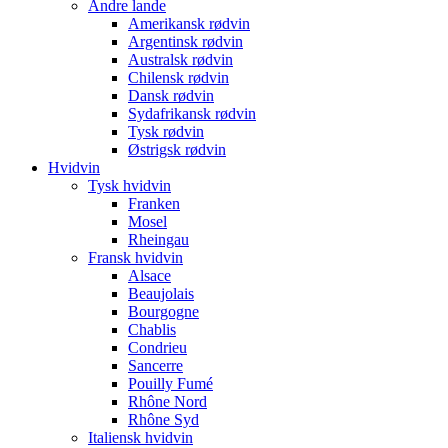
Andre lande
Amerikansk rødvin
Argentinsk rødvin
Australsk rødvin
Chilensk rødvin
Dansk rødvin
Sydafrikansk rødvin
Tysk rødvin
Østrigsk rødvin
Hvidvin
Tysk hvidvin
Franken
Mosel
Rheingau
Fransk hvidvin
Alsace
Beaujolais
Bourgogne
Chablis
Condrieu
Sancerre
Pouilly Fumé
Rhône Nord
Rhône Syd
Italiensk hvidvin