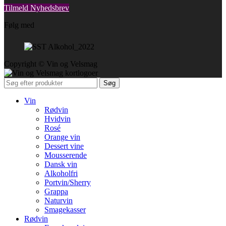
Tilmeld Nyhedsbrev
Følg med
Copyright © Vin og Velsmag
Søg
Vin
Rødvin
Hvidvin
Rosé
Orange vin
Dessert vine
Mousserende
Dansk vin
Alkoholfri
Portvin/Sherry
Grappa
Naturvin
Smagekasser
Rødvin