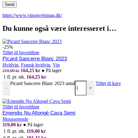
https://www.vinogvelsmag.dk/
Du kunne også være interesseret i…
-25%
Tilføj til favoritliste
Picard Sancerre Blanc 2023
Hvidvin
,
Fransk hvidvin
,
Vin
164,25
kr
●
På lager
219,00
kr
1 fl. pr. stk.
164,25
kr
Picard Sancerre Blanc 2023 antal
Tilføj til kurv
-
+
Tilføj til favoritliste
Emendis Nu Allongé Cava Semi
Mousserende
119,00
kr
●
På lager
1 fl. pr. stk.
119,00
kr
6 fl. pr. stk.
101,15
kr