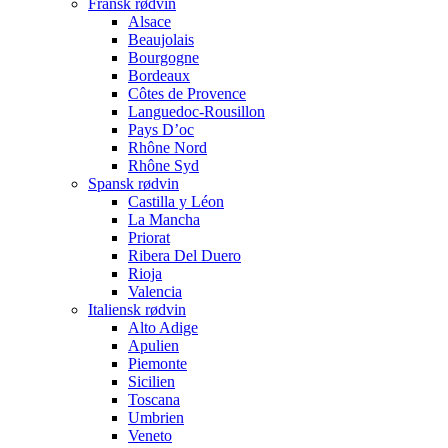
Fransk rødvin
Alsace
Beaujolais
Bourgogne
Bordeaux
Côtes de Provence
Languedoc-Rousillon
Pays D’oc
Rhône Nord
Rhône Syd
Spansk rødvin
Castilla y Léon
La Mancha
Priorat
Ribera Del Duero
Rioja
Valencia
Italiensk rødvin
Alto Adige
Apulien
Piemonte
Sicilien
Toscana
Umbrien
Veneto