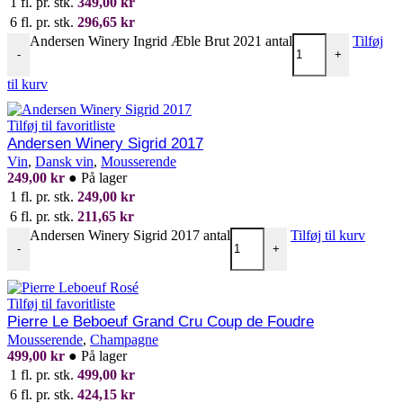
1 fl. pr. stk.
349,00
kr
6 fl. pr. stk.
296,65
kr
Andersen Winery Ingrid Æble Brut 2021 antal
Tilføj
-
+
til kurv
Tilføj til favoritliste
Andersen Winery Sigrid 2017
Vin
,
Dansk vin
,
Mousserende
249,00
kr
●
På lager
1 fl. pr. stk.
249,00
kr
6 fl. pr. stk.
211,65
kr
Andersen Winery Sigrid 2017 antal
Tilføj til kurv
-
+
Tilføj til favoritliste
Pierre Le Beboeuf Grand Cru Coup de Foudre
Mousserende
,
Champagne
499,00
kr
●
På lager
1 fl. pr. stk.
499,00
kr
6 fl. pr. stk.
424,15
kr