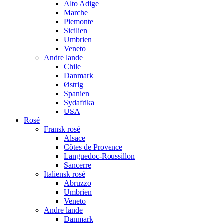
Alto Adige
Marche
Piemonte
Sicilien
Umbrien
Veneto
Andre lande
Chile
Danmark
Østrig
Spanien
Sydafrika
USA
Rosé
Fransk rosé
Alsace
Côtes de Provence
Languedoc-Roussillon
Sancerre
Italiensk rosé
Abruzzo
Umbrien
Veneto
Andre lande
Danmark