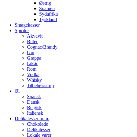
Østrig
Spanien
Sydafrika
Tyskland
Smagekasser
Spiritus
Akvavit
Bitter
Cognac/Brandy
Gin
Grappa
Likør
Rom
Vodka
Whisky
Tilbehør/sirup
Øl
Spansk
Dansk
Belgisk
Italiensk
Delikatesser m.m.
Chokolade
Delikatesser
Lokale varer