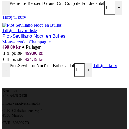
Pierre Le Beboeuf Grand Cru Coup de Foudre antal
-
+
Tilføj til kurv
Tilføj til favoritliste
Piot-Sevillano Noct’ en Bulles
Mousserende
,
Champagne
499,00
kr
●
På lager
1 fl. pr. stk.
499,00
kr
6 fl. pr. stk.
424,15
kr
Piot-Sevillano Noct' en Bulles antal
Tilføj til kurv
-
+
Kontakt
+45 5476 3430
info@vinogvelsmag.dk
C. E. Christiansens Vej 1
4930 Maribo
CVR: 30699270