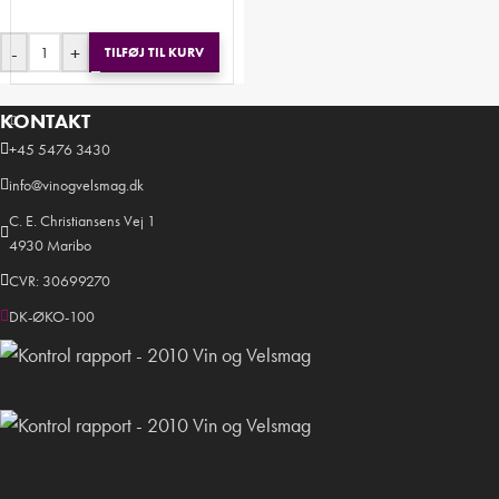
-
+
TILFØJ TIL KURV
KONTAKT
+45 5476 3430
info@vinogvelsmag.dk
C. E. Christiansens Vej 1
4930 Maribo
CVR: 30699270
DK-ØKO-100