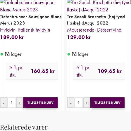
Tiefenbrunner Sauvignon Blanc
Tre Secoli Brachetto (høj tynd
Merus 2023
flaske) dAcqui 2022
Hvidvin
,
Italiensk hvidvin
Mousserende
,
Dessert vine
189,00
kr
129,00
kr
●
●
På lager
På lager
6 fl. pr.
6 fl. pr.
160,65
kr
109,65
kr
stk.
stk.
-
+
-
+
TILFØJ TIL KURV
TILFØJ TIL KURV
Relaterede varer