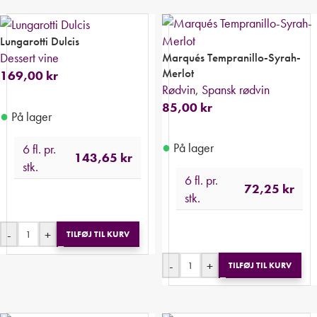
Lungarotti Dulcis
Marqués Tempranillo-Syrah-
Dessert vine
Merlot
169,00
kr
Rødvin
,
Spansk rødvin
85,00
kr
●
På lager
●
På lager
6 fl. pr.
143,65
kr
stk.
6 fl. pr.
72,25
kr
stk.
-
+
TILFØJ TIL KURV
-
+
TILFØJ TIL KURV