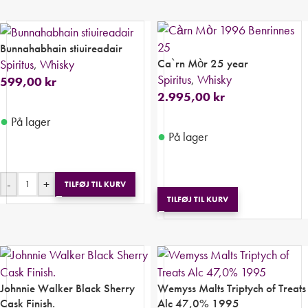
Bunnahabhain stiuireadair
Ca`rn Mòr 25 year
Spiritus
,
Whisky
Spiritus
,
Whisky
599,00
kr
2.995,00
kr
●
På lager
●
På lager
-
+
TILFØJ TIL KURV
TILFØJ TIL KURV
Johnnie Walker Black Sherry
Wemyss Malts Triptych of Treats
Cask Finish.
Alc 47,0% 1995