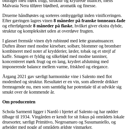
bidrager med mørk frugt, struktur og krydrede nuancer, mens
Malvasia Nera tilfører blødhed, aromatik og finesse.
Druerne håndhøstes og sorteres omhyggeligt inden vinificeringen.
Efter gæringen lagres vinen
8 måneder på franske tonneaux-fade
og efterfølgende
8 måneder på flaske
, hvilket giver ekstra dybde,
struktur og kompleksitet uden at overdøve frugten.
I glasset fremstår vinen dyb rubinrød med lette granatnuancer.
Duften åbner med modne kirsebær, solbær, blommer og brombær
kombineret med noter af krydderier, læder, tobak og et strejf af
kaffe. Smagen er fyldig og silkeblød med modne tanniner,
koncentreret mørk frugt og en lang, krydret afslutning med
imponerende balance mellem varme, friskhed og elegance.
Årgang 2021 gav særligt harmoniske vine i Salento med flot
modenhed og struktur. Resultatet er en vin, som allerede drikker
fremragende nu, men som samtidig har potentiale til at udvikle sig
smukt over de kommende år.
Om producenten
Schola Sarmenti ligger i Nardò i hjertet af Salento og har rødder
tilbage til 1934. Vingården er kendt for sit fokus på områdets lokale
druesorter, særligt Primitivo, Negroamaro og Susumaniello, og
arbejder med nogle af områdets ældste vinmarker.