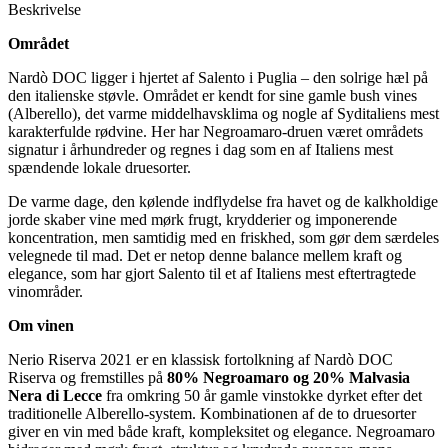
Beskrivelse
Området
Nardò DOC ligger i hjertet af Salento i Puglia – den solrige hæl på
den italienske støvle. Området er kendt for sine gamle bush vines
(Alberello), det varme middelhavsklima og nogle af Syditaliens mest
karakterfulde rødvine. Her har Negroamaro-druen været områdets
signatur i århundreder og regnes i dag som en af Italiens mest
spændende lokale druesorter.
De varme dage, den kølende indflydelse fra havet og de kalkholdige
jorde skaber vine med mørk frugt, krydderier og imponerende
koncentration, men samtidig med en friskhed, som gør dem særdeles
velegnede til mad. Det er netop denne balance mellem kraft og
elegance, som har gjort Salento til et af Italiens mest eftertragtede
vinområder.
Om vinen
Nerio Riserva 2021 er en klassisk fortolkning af Nardò DOC
Riserva og fremstilles på
80% Negroamaro og 20% Malvasia
Nera di Lecce
fra omkring 50 år gamle vinstokke dyrket efter det
traditionelle Alberello-system. Kombinationen af de to druesorter
giver en vin med både kraft, kompleksitet og elegance. Negroamaro