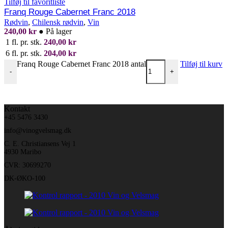
Tilføj til favoritliste
Franq Rouge Cabernet Franc 2018
Rødvin
,
Chilensk rødvin
,
Vin
240,00
kr
●
På lager
1 fl. pr. stk.
240,00
kr
6 fl. pr. stk.
204,00
kr
Franq Rouge Cabernet Franc 2018 antal
Tilføj til kurv
-
+
Kontakt
+45 5476 3430
info@vinogvelsmag.dk
C. E. Christiansens Vej 1
4930 Maribo
CVR: 30699270
DK-ØKO-100