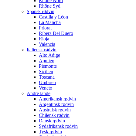
Rhône Nord
Rhône Syd
Spansk rødvin
Castilla y Léon
La Mancha
Priorat
Ribera Del Duero
Rioja
Valencia
Italiensk rødvin
Alto Adige
Apulien
Piemonte
Sicilien
Toscana
Umbrien
Veneto
Andre lande
Amerikansk rødvin
Argentinsk rødvin
Australsk rødvin
Chilensk rødvin
Dansk rødvin
Sydafrikansk rødvin
Tysk rødvin