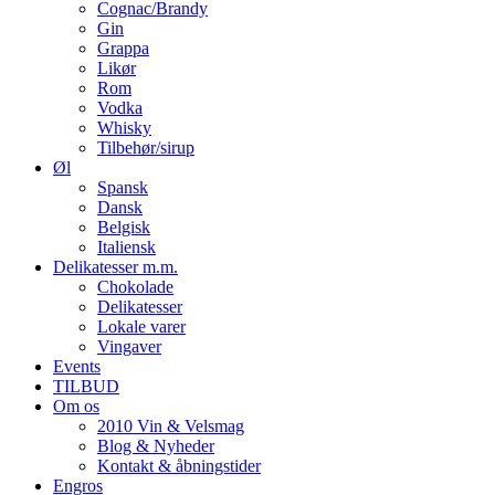
Cognac/Brandy
Gin
Grappa
Likør
Rom
Vodka
Whisky
Tilbehør/sirup
Øl
Spansk
Dansk
Belgisk
Italiensk
Delikatesser m.m.
Chokolade
Delikatesser
Lokale varer
Vingaver
Events
TILBUD
Om os
2010 Vin & Velsmag
Blog & Nyheder
Kontakt & åbningstider
Engros