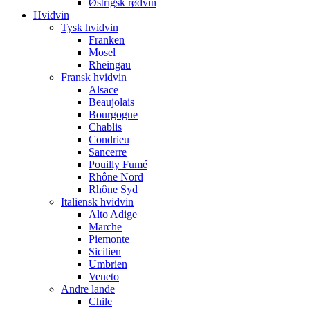
Østrigsk rødvin
Hvidvin
Tysk hvidvin
Franken
Mosel
Rheingau
Fransk hvidvin
Alsace
Beaujolais
Bourgogne
Chablis
Condrieu
Sancerre
Pouilly Fumé
Rhône Nord
Rhône Syd
Italiensk hvidvin
Alto Adige
Marche
Piemonte
Sicilien
Umbrien
Veneto
Andre lande
Chile