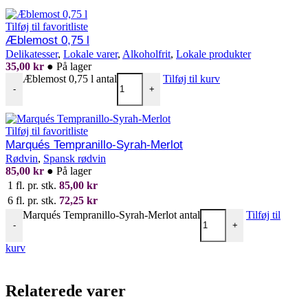
Tilføj til favoritliste
Æblemost 0,75 l
Delikatesser
,
Lokale varer
,
Alkoholfrit
,
Lokale produkter
35,00
kr
●
På lager
Æblemost 0,75 l antal
Tilføj til kurv
-
+
Tilføj til favoritliste
Marqués Tempranillo-Syrah-Merlot
Rødvin
,
Spansk rødvin
85,00
kr
●
På lager
1 fl. pr. stk.
85,00
kr
6 fl. pr. stk.
72,25
kr
Marqués Tempranillo-Syrah-Merlot antal
Tilføj til
-
+
kurv
Relaterede varer