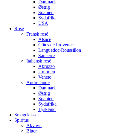
Danmark
Østrig
Spanien
Sydafrika
USA
Rosé
Fransk rosé
Alsace
Côtes de Provence
Languedoc-Roussillon
Sancerre
Italiensk rosé
Abruzzo
Umbrien
Veneto
Andre lande
Danmark
Østrig
Spanien
Sydafrika
Tyskland
Smagekasser
Spiritus
Akvavit
Bitter