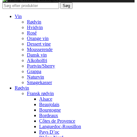
Søg
Vin
Rødvin
Hvidvin
Rosé
Orange vin
Dessert vine
Mousserende
Dansk vin
Alkoholfri
Portvin/Sherry
Grappa
Naturvin
Smagekasser
Rødvin
Fransk rødvin
Alsace
Beaujolais
Bourgogne
Bordeaux
Côtes de Provence
Languedoc-Rousillon
Pays D’oc